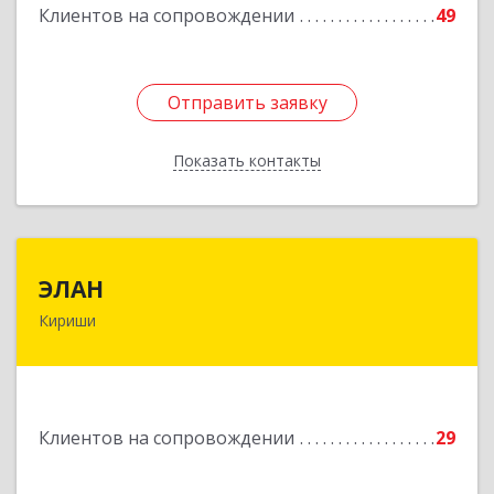
Клиентов на сопровождении
49
Подробнее
Отправить заявку
Отправить заявку
Показать контакты
Назад
ЭЛАН
ЭЛАН
Кириши
187110, Ленинградская обл, Кириши г, Ленина
пр-кт, дом № 45, оф.4-9
Подробнее
Клиентов на сопровождении
29