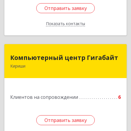
Отправить заявку
Отправить заявку
Показать контакты
Назад
Компьютерный центр Гигабайт
Компьютерный центр Гигабайт
Кириши
187110, Ленинградская обл, Кириши г,
Нефтехимиков ул, дом № 31
Подробнее
Клиентов на сопровождении
6
Отправить заявку
Отправить заявку