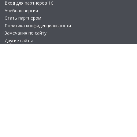
Вход для партнеров 1С
Учебная версия
Стать партнером
Политика конфиденциальности
Замечания по сайту
Другие сайты
Телефон:
+7 (495) 737-92-57
Email:
site_v8@1c.ru
Отдел продаж:
г. Москва
,
улица Селезнёвская, дом 21
© 2026 АО «Группа 1С» (правопреемник «1С»). Все права на сайт
защищены
© 2011- 2026 ООО «1С-Софт» (
о компании
).
Исключительное право на технологическую платформу
«1С:Предприятие 8» и типовые конфигурации программных