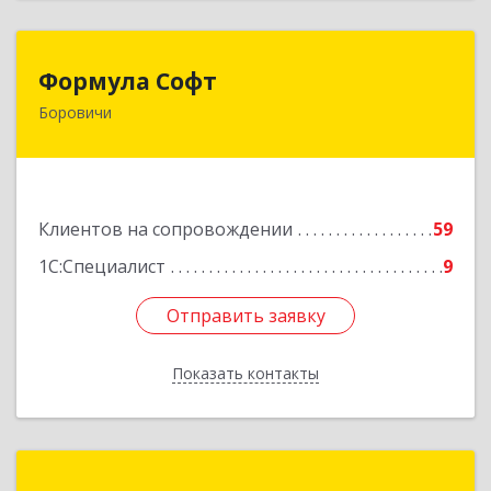
Формула Софт
Формула Софт
Боровичи
174411, Новгородская обл, Боровичский р-н,
Боровичи г, Международная ул, дом № 6
Подробнее
Клиентов на сопровождении
59
1С:Специалист
9
Отправить заявку
Отправить заявку
Показать контакты
Назад
КИО Про