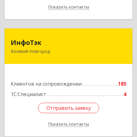
Показать контакты
Назад
ИнфоТэк
ИнфоТэк
Великий Новгород
173003, Новгородская обл, Великий Новгород
г, Великая ул, дом № 22
Подробнее
Клиентов на сопровождении
185
1С:Специалист
4
Отправить заявку
Отправить заявку
Показать контакты
Назад