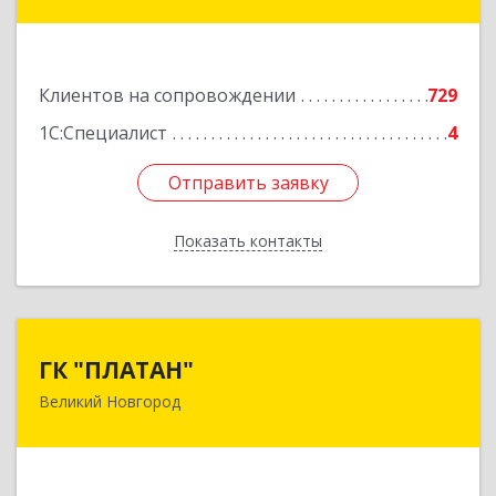
дом № 42г
Подробнее
Клиентов на сопровождении
729
1С:Специалист
4
Отправить заявку
Отправить заявку
Показать контакты
Назад
ГК "ПЛАТАН"
ГК "ПЛАТАН"
Великий Новгород
173003, Новгородская обл, Великий Новгород
г, Большая Санкт-Петербургская ул, дом № 80,
оф.17