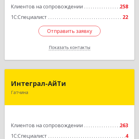
Подробнее
Клиентов на сопровождении
258
1С:Специалист
22
Отправить заявку
Отправить заявку
Показать контакты
Назад
Интеграл-АйТи
Интеграл-АйТи
Гатчина
188300, Ленинградская обл, Гатчинский р-н,
Гатчина г, 25 Октября пр-кт, дом № 42, литера
А, оф.412
Подробнее
Клиентов на сопровождении
263
1С:Специалист
4