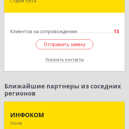
Старая Русса
Старая Русса, пер.Волотовский, д.23
Подробнее
Клиентов на сопровождении
13
Отправить заявку
Отправить заявку
Показать контакты
Назад
Ближайшие партнеры из соседних
регионов
ИНФОКОМ
ИНФОКОМ
Псков
180000, Псковская обл, Псков г, Советская ул,