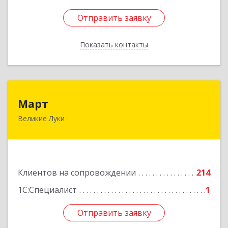
Отправить заявку
Отправить заявку
Показать контакты
Назад
Март
Март
Великие Луки
182113, Псковская обл, Великие Луки г,
Ботвина ул, дом № 17 А, пом.1003
Подробнее
Клиентов на сопровождении
214
1С:Специалист
1
Отправить заявку
Отправить заявку