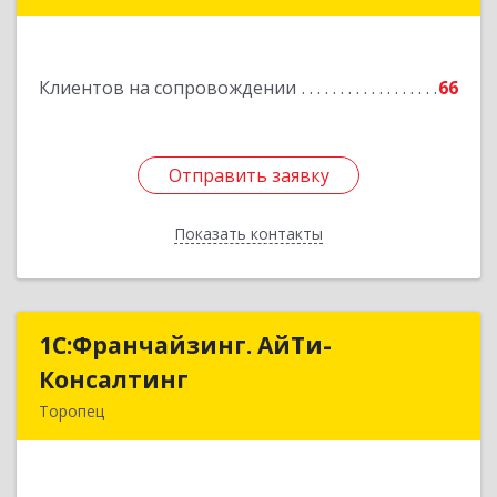
пр-кт, дом № 77а
Подробнее
Клиентов на сопровождении
66
Отправить заявку
Отправить заявку
Показать контакты
Назад
1С:Франчайзинг. АйТи-
1С:Франчайзинг. АйТи-
Консалтинг
Консалтинг
Торопец
172840, Тверская обл, Торопец г, Гоголя ул,
дом № 13