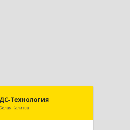
ДС-Технология
ДС-Технология
Белая Калитва
347045, Ростовская обл,
Белокалитвинский р-н, Белая Калитва
г, Вокзальная ул, дом № 381