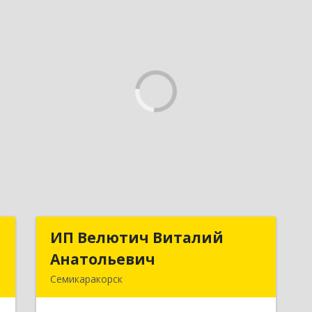
я
ИП Велютич Виталий
ИП Велютич Виталий
а
Анатольевич
Анатольевич
Семикаракорск
,
346630, Ростовская обл,
,
Семикаракорск г, В.А.Закруткина пр-