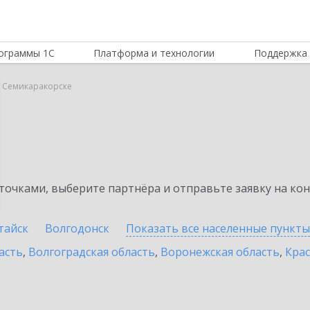
ограммы 1С
Платформа и технологии
Поддержка 
в Семикаракорске
очками, выберите партнёра и отправьте заявку на ко
тайск
Волгодонск
Показать все населенные
пункты
асть
,
Волгоградская область
,
Воронежская область
,
Крас