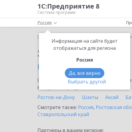
1С:Предприятие 8
Система программ
Россия
Пр
Главная
Сервисы ИТС
1С:Курьер
1С:Курьер 
Информация на сайте будет
отображаться для региона
Заказать 1С:Курьер
Россия
в Семикаракорске
Да, все верно
Ознакомьтесь с информационными карт
Выбрать другой
внедрение продукта.
Ростов-на-Дону
Шахты
Аксай
Ба
Смотрите также:
Россия
,
Ростовская обл
Ставропольский край
Партнеры в вашем регионе: