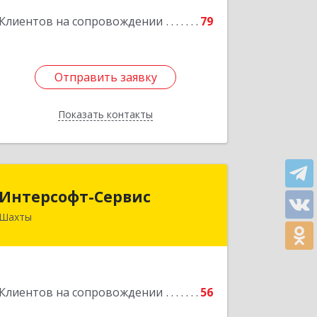
Подробнее
Клиентов на сопровождении
79
Отправить заявку
Отправить заявку
Показать контакты
Назад
Интерсофт-Сервис
Интерсофт-Сервис
Шахты
346480, Ростовская обл, Шахты г,
Советская ул, дом № 279/10
Подробнее
Клиентов на сопровождении
56