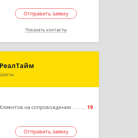
Отправить заявку
Отправить заявку
Показать контакты
Назад
РеалТайм
РеалТайм
Шахты
346504, Ростовская обл, Шахты г,
Чернышевского ул, дом № 42
Подробнее
Клиентов на сопровождении
19
Отправить заявку
Отправить заявку