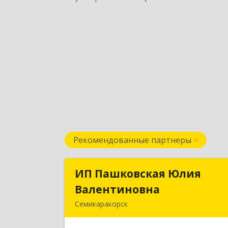
Рекомендованные партнеры
ИП Пашковская Юлия
ИП Пашковская Юли
Валентиновна
Валентиновн
Семикаракорск
346645, Ростовская обл
Семикаракорский р-н, Золотаревка х