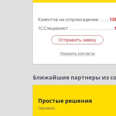
Подробне
Клиентов на сопровождении
13
1С:Специалист
Отправить заявку
Отправить заявку
Показать контакты
Назад
Ближайшие партнеры из со
Простые решени
Простые решения
214015, Смоленская обл, Смоленск г
Смоленск
Большая Краснофлотская ул, дом 