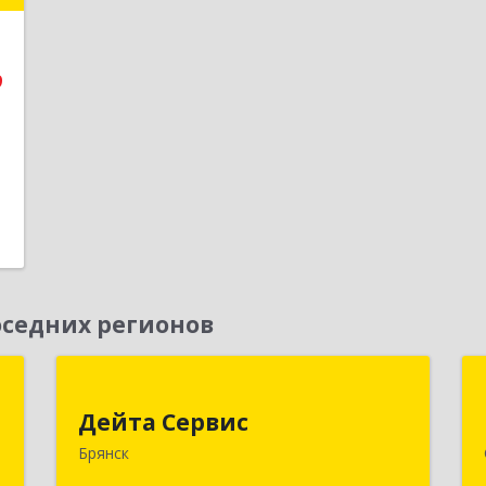
е
9
1
седних регионов
я
Дейта Сервис
Дейта Сервис
,
241035, Брянская обл, Брянск г,
Брянск
№
Ульянова ул, дом № 4, оф.403