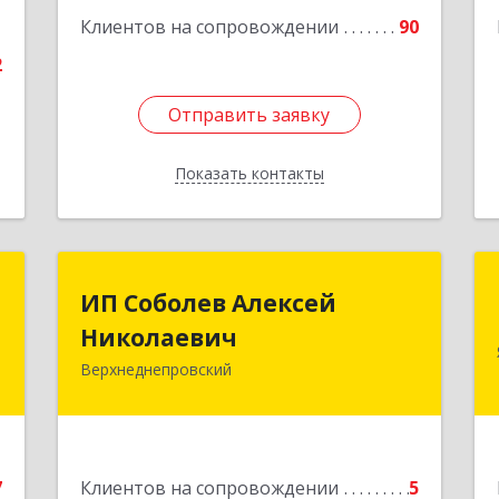
1
Клиентов на сопровождении
90
2
Отправить заявку
Отправить заявку
Показать контакты
Назад
.
ИП Соболев Алексей
ИП Соболев Алексей
о
Николаевич
Николаевич
"
Верхнеднепровский
Подробнее
,
2
7
Клиентов на сопровождении
5
е