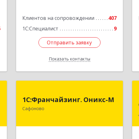
1
Клиентов на сопровождении
407
5
1С:Специалист
9
Отправить заявку
Отправить заявку
Показать контакты
Назад
я
1С:Франчайзинг. Оникс-М
1С:Франчайзинг. Оникс-М
,
215500, Смоленская обл, Сафоновский
Сафоново
,
р-н, Сафоново г, Революционная ул,
7
дом № 9а
е
Подробнее