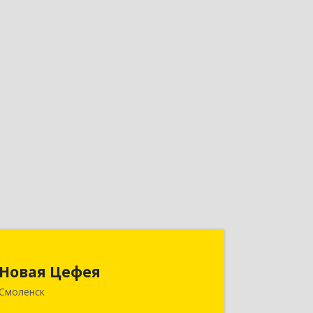
Новая Цефея
Новая Цефея
214018, Смоленская обл, Смоленск г,
Смоленск
Раевского ул, дом № 10