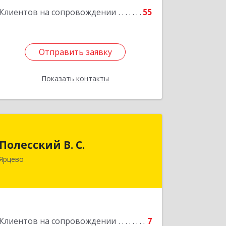
Клиентов на сопровождении
55
Отправить заявку
Отправить заявку
Показать контакты
Назад
Полесский В. С.
Полесский В. С.
215800,Смоленская обл. г. Ярцево,
Ярцево
ул.Краснофлотская д.30
Подробнее
Клиентов на сопровождении
7