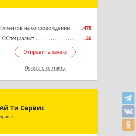
Подробнее
Клиентов на сопровождении
478
1С:Специалист
26
Отправить заявку
Отправить заявку
Показать контакты
Назад
Ай Ти Сервис
Ай Ти Сервис
241035, Брянская обл, Брянск г,
Брянск
Брянской Пролетарской Дивизии ул,
дом № 9