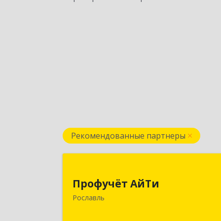
Рекомендованные партнеры
Профучёт АйТ
Профучёт АйТи
216500, Смоленская обл
Рославль
Рославльский р-н, Рославль г
Урицкого ул, дом № 13, кв.