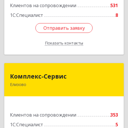
Подробнее
Клиентов на сопровождении
531
1С:Специалист
8
Отправить заявку
Отправить заявку
Показать контакты
Назад
Комплекс-Сервис
Комплекс-Сервис
Елизово
684000, Камчатский край, Елизовский р-н,
Елизово г, Мурманская ул, дом № 4, пом.1
Подробнее
Клиентов на сопровождении
353
1С:Специалист
5