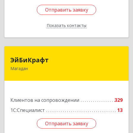
Отправить заявку
Отправить заявку
Показать контакты
Назад
ЭйБиКрафт
ЭйБиКрафт
Магадан
685000, Магаданская обл, Магадан г, Полярная
ул, дом № 21А
Подробнее
Клиентов на сопровождении
329
1С:Специалист
13
Отправить заявку
Отправить заявку