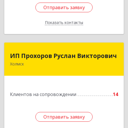
Отправить заявку
Отправить заявку
Показать контакты
Назад
ИП Прохоров Руслан Викторович
ИП Прохоров Руслан Викторович
Холмск
694620, Сахалинская обл, Холмский р-н, Холмск
г, Александра Матросова ул, дом № 6Б, кв.32
Подробнее
Клиентов на сопровождении
14
Отправить заявку
Отправить заявку