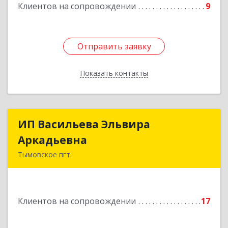
Клиентов на сопровождении
9
Отправить заявку
Отправить заявку
Показать контакты
Назад
ИП Васильева Эльвира
ИП Васильева Эльвира
Аркадьевна
Аркадьевна
Тымовское пгт.
694400, Сахалинская обл, Тымовский р-н,
Тымовское пгт, Красноармейская ул, дом № 34,
кв.9
Клиентов на сопровождении
17
Подробнее