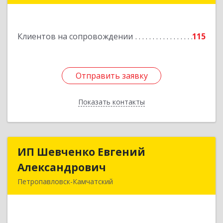
"С"
Подробнее
Клиентов на сопровождении
115
Отправить заявку
Отправить заявку
Показать контакты
Назад
ИП Шевченко Евгений
ИП Шевченко Евгений
Александрович
Александрович
Петропавловск-Камчатский
683010, Камчатский край, Петропавловск-
Камчатский г, Капитана Драбкина ул, дом № 14,
кв.3