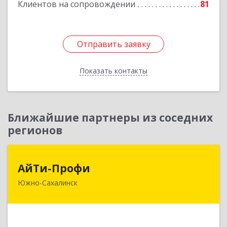
Клиентов на сопровождении
81
Подробнее
Отправить заявку
Отправить заявку
Показать контакты
Назад
Ближайшие партнеры из соседних
регионов
АйТи-Профи
АйТи-Профи
Южно-Сахалинск
693023, Сахалинская обл, город Южно-
Сахалинск г.о., Южно-Сахалинск г, Емельянова
А.О. ул, дом № 4