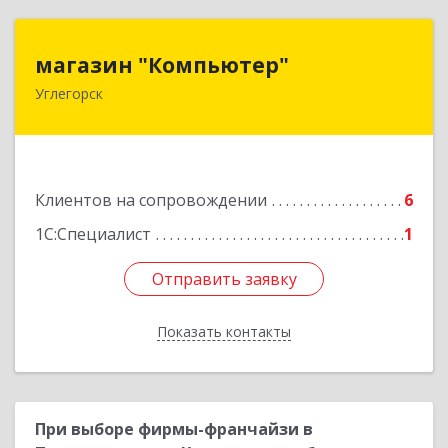
магазин "Компьютер"
магазин "Компьютер"
Углегорск
694920, Сахалинская обл, Углегорский р-н,
Углегорск г, Победы ул, дом № 169, оф.4
Подробнее
Клиентов на сопровождении
6
1С:Специалист
1
Отправить заявку
Отправить заявку
Показать контакты
Назад
При выборе фирмы-франчайзи в