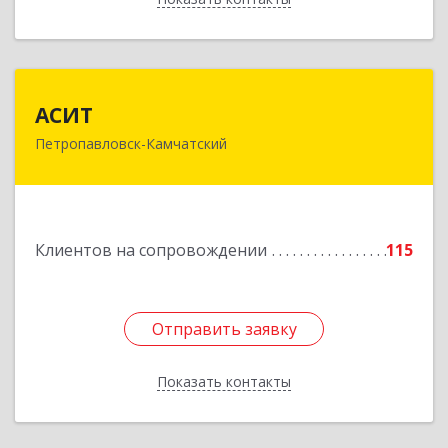
АСИТ
АСИТ
Петропавловск-Камчатский
683031, Камчатский край, Петропавловск-
Камчатский г, Топоркова ул, дом № 9/8, офис
"С"
Подробнее
Клиентов на сопровождении
115
Отправить заявку
Отправить заявку
Показать контакты
Назад