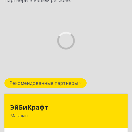
Партнеры в вашем регионе:
Рекомендованные партнеры
ЭйБиКрафт
ЭйБиКрафт
Магадан
685000, Магаданская обл, Магадан г, Полярная
ул, дом № 21А