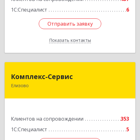
1С:Специалист
6
Отправить заявку
Отправить заявку
Показать контакты
Назад
Комплекс-Сервис
Комплекс-Сервис
Елизово
684000, Камчатский край, Елизовский р-н,
Елизово г, Мурманская ул, дом № 4, пом.1
Подробнее
Клиентов на сопровождении
353
1С:Специалист
5