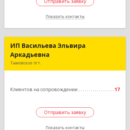
Отправить заявку
Отправить заявку
Показать контакты
Назад
ИП Васильева Эльвира
ИП Васильева Эльвира
Аркадьевна
Аркадьевна
Тымовское пгт.
694400, Сахалинская обл, Тымовский р-н,
Тымовское пгт, Красноармейская ул, дом № 34,
кв.9
Клиентов на сопровождении
17
Подробнее
Отправить заявку
Отправить заявку
Показать контакты
Назад