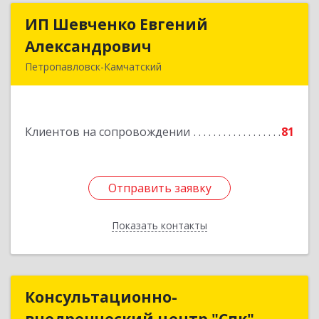
ИП Шевченко Евгений
ИП Шевченко Евгений
Александрович
Александрович
Петропавловск-Камчатский
683010, Камчатский край, Петропавловск-
Камчатский г, Капитана Драбкина ул, дом № 14,
кв.3
Клиентов на сопровождении
81
Подробнее
Отправить заявку
Отправить заявку
Показать контакты
Назад
Консультационно-
Консультационно-