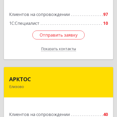
Подробнее
Клиентов на сопровождении
97
1С:Специалист
10
Отправить заявку
Отправить заявку
Показать контакты
Назад
АРКТОС
АРКТОС
Елизово
684036, Камчатский край, Елизовский р-н,
Вулканный рп, Центральная ул, дом № 23, кв.1
Подробнее
Клиентов на сопровождении
40