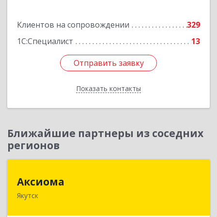
Подробнее
Клиентов на сопровождении
329
1С:Специалист
13
Отправить заявку
Отправить заявку
Показать контакты
Назад
Ближайшие партнеры из соседних
регионов
Аксиома
Аксиома
Якутск
677000, Саха /Якутия/ Респ, Якутск г, Чиряева
ул, дом № 1, кв.19