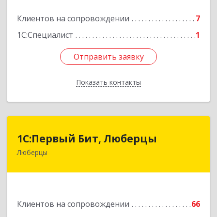
Подробнее
Клиентов на сопровождении
7
1С:Специалист
1
Отправить заявку
Отправить заявку
Показать контакты
Назад
1С:Первый Бит, Люберцы
1С:Первый Бит, Люберцы
Люберцы
140009, Московская обл, Люберецкий р-н,
Люберцы г, Митрофанова ул, дом № 20А, оф.15
Подробнее
Клиентов на сопровождении
66