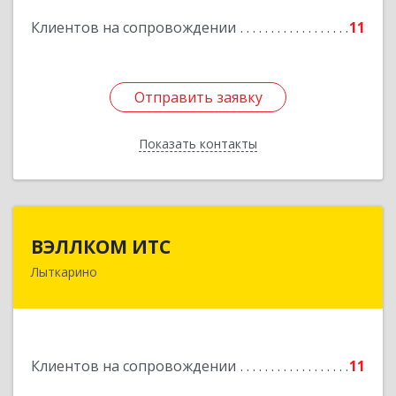
Подробнее
Клиентов на сопровождении
11
Отправить заявку
Отправить заявку
Показать контакты
Назад
ВЭЛЛКОМ ИТС
ВЭЛЛКОМ ИТС
Лыткарино
140081, Московская обл, Лыткарино г.о.,
Лыткарино г, Первомайская ул, дом № 3/5,
пом.1
Подробнее
Клиентов на сопровождении
11