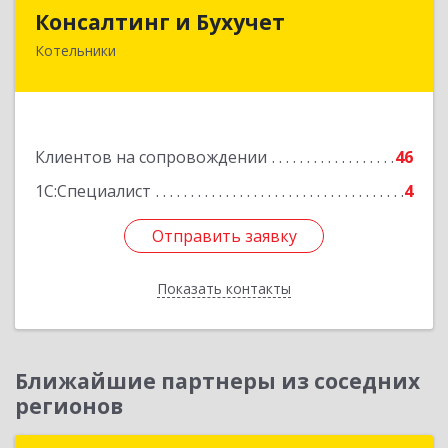
Консалтинг и Бухучет
Консалтинг и Бухучет
Котельники
140054, Московская обл, Котельники г,
Карьерная ул, дом № 13, пом.1
Подробнее
Клиентов на сопровождении
46
1С:Специалист
4
Отправить заявку
Отправить заявку
Показать контакты
Назад
Ближайшие партнеры из соседних
регионов