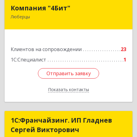
Компания "4Бит"
Компания "4Бит"
Люберцы
140006, Московская обл, Люберецкий р-н,
Люберцы г, Октябрьский пр-кт, дом № 380"П",
кв.27
Подробнее
Клиентов на сопровождении
23
1С:Специалист
1
Отправить заявку
Отправить заявку
Показать контакты
Назад
1С:Франчайзинг. ИП Гладнев
1С:Франчайзинг. ИП Гладнев
Сергей Викторович
Сергей Викторович