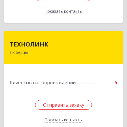
Показать контакты
Назад
ТЕХНОЛИНК
ТЕХНОЛИНК
Люберцы
140014, г.Люберцы, Октябрьский просп., д.373
Подробнее
Клиентов на сопровождении
5
Отправить заявку
Отправить заявку
Показать контакты
Назад