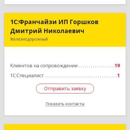
1С:Франчайзи ИП Горшков
1С:Франчайзи ИП Горшков
Дмитрий Николаевич
Дмитрий Николаевич
Железнодорожный
143980, Московская обл, Железнодорожный г,
Пролетарская ул, дом № 10, кв.25
Клиентов на сопровождении
19
Подробнее
1С:Специалист
1
Отправить заявку
Отправить заявку
Показать контакты
Назад