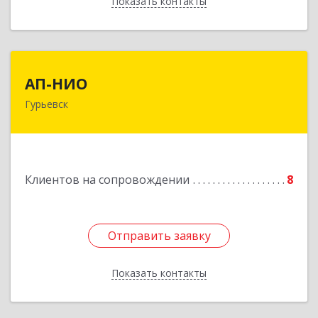
Показать контакты
Назад
АП-НИО
АП-НИО
Гурьевск
238300 Калининградская обл, Гурьевск г,
Советская ул, дом № 22, кв. № 26
Подробнее
Клиентов на сопровождении
8
Отправить заявку
Отправить заявку
Показать контакты
Назад