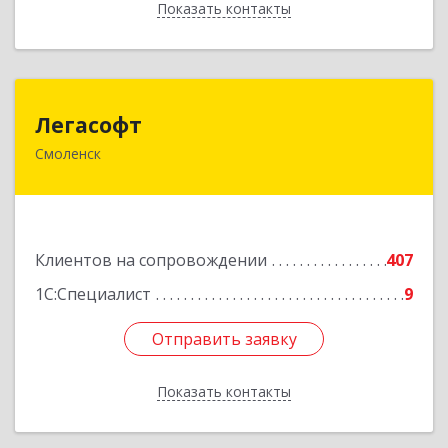
Показать контакты
Назад
Легасофт
Легасофт
Смоленск
214018, Смоленская обл, Смоленск г, Ново-
Рославльская ул, дом № 13
Подробнее
Клиентов на сопровождении
407
1С:Специалист
9
Отправить заявку
Отправить заявку
Показать контакты
Назад