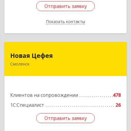
Отправить заявку
Отправить заявку
Показать контакты
Назад
Новая Цефея
Новая Цефея
Смоленск
214018, Смоленская обл, Смоленск г, Раевского
ул, дом № 10
Подробнее
Клиентов на сопровождении
478
1С:Специалист
26
Отправить заявку
Отправить заявку