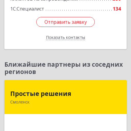
1С:Специалист
134
Отправить заявку
Отправить заявку
Показать контакты
Назад
Ближайшие партнеры из соседних
регионов
Простые решения
Простые решения
Смоленск
214015, Смоленская обл, Смоленск г, Большая
Краснофлотская ул, дом № 17
Подробнее