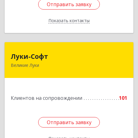
Отправить заявку
Отправить заявку
Показать контакты
Назад
Луки-Софт
Луки-Софт
Великие Луки
182113, Псковская обл, Великие Луки г,
Октябрьский пр-кт, дом № 56А, оф.2
Подробнее
Клиентов на сопровождении
101
Отправить заявку
Отправить заявку