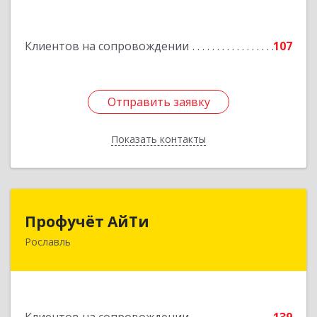
Подробнее
Клиентов на сопровождении
107
Отправить заявку
Отправить заявку
Показать контакты
Назад
Профучёт АйТи
Профучёт АйТи
Рославль
216500, Смоленская обл, Рославльский р-н,
Рославль г, Урицкого ул, дом № 13, кв.4
Подробнее