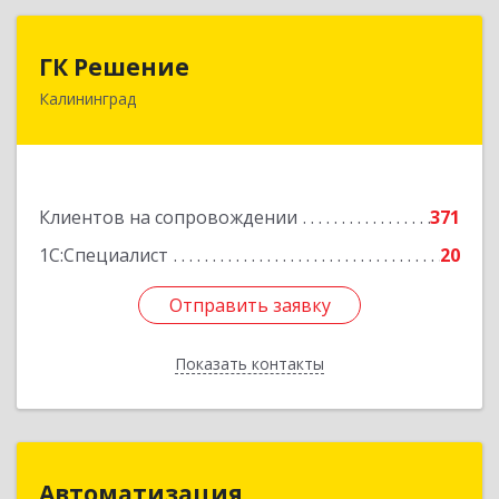
ГК Решение
ГК Решение
Калининград
236038, Калининградская обл, Калининград г,
Липовая аллея ул, дом № 2
Подробнее
Клиентов на сопровождении
371
1С:Специалист
20
Отправить заявку
Отправить заявку
Показать контакты
Назад
Автоматизация
Автоматизация