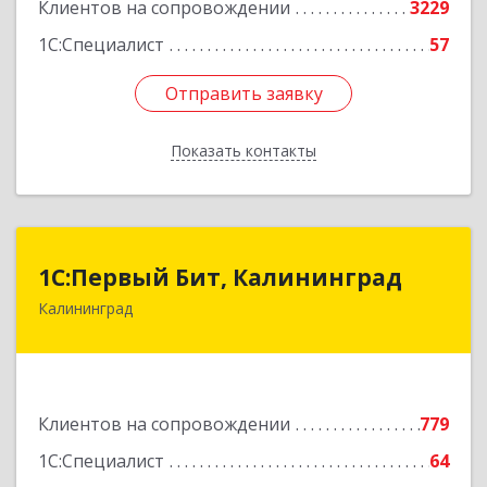
Клиентов на сопровождении
3229
1С:Специалист
57
Отправить заявку
Отправить заявку
Показать контакты
Назад
1С:Первый Бит, Калининград
1С:Первый Бит, Калининград
Калининград
236006, Калининградская обл, Калининград г,
Ленинский пр-кт, дом № 30
Подробнее
Клиентов на сопровождении
779
1С:Специалист
64