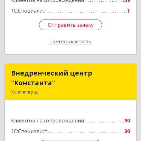
Клиентов на сопровождении
139
1С:Специалист
1
Отправить заявку
Отправить заявку
Показать контакты
Назад
Внедренческий центр
Внедренческий центр
"Константа"
"Константа"
Калининград
236006, Калининградская обл, Калининград г,
К.Маркса ул, дом № 18, оф.701
Клиентов на сопровождении
90
Подробнее
1С:Специалист
30