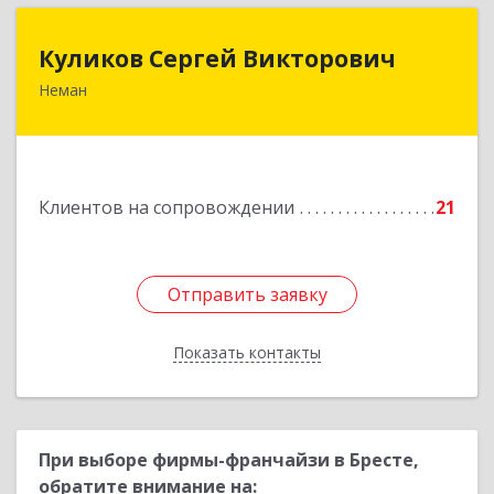
Куликов Сергей Викторович
Куликов Сергей Викторович
Неман
238710, Калининградская обл, Неман г,
Красноармейская ул, дом № 8, кв.60
Подробнее
Клиентов на сопровождении
21
Отправить заявку
Отправить заявку
Показать контакты
Назад
При выборе фирмы-франчайзи в Бресте,
обратите внимание на: