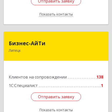
Отправить заявку
Отправить заявку
Показать контакты
Назад
Бизнес-АйТи
Бизнес-АйТи
Липецк
398008, Липецкая обл, Липецк г, 50 лет НЛМК
ул, дом № 11, пом.18
Подробнее
Клиентов на сопровождении
138
1С:Специалист
1
Отправить заявку
Отправить заявку
Показать контакты
Назад