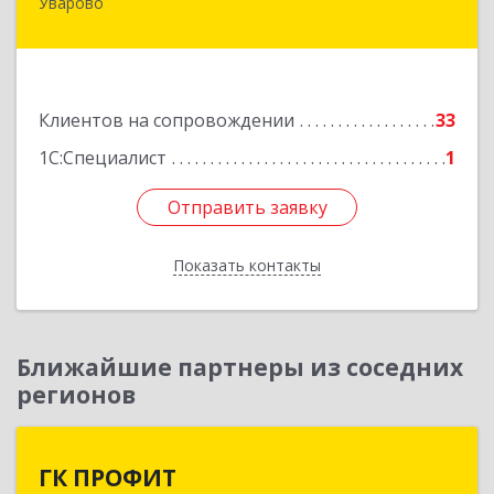
Уварово
393461, Тамбовская обл, Уварово г, Южная ул,
дом № 40А
Подробнее
Клиентов на сопровождении
33
1С:Специалист
1
Отправить заявку
Отправить заявку
Показать контакты
Назад
Ближайшие партнеры из соседних
регионов
ГК ПРОФИТ
ГК ПРОФИТ