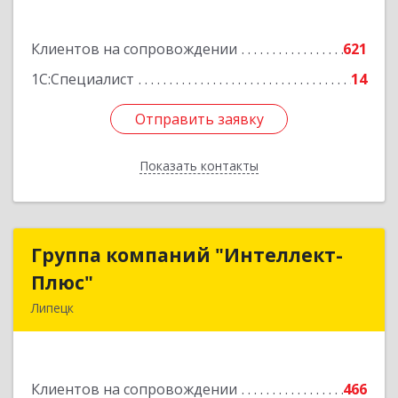
Подробнее
Клиентов на сопровождении
621
1С:Специалист
14
Отправить заявку
Отправить заявку
Показать контакты
Назад
Группа компаний "Интеллект-
Группа компаний "Интеллект-
Плюс"
Плюс"
Липецк
398024, Липецкая обл, Липецк г, Победы пл,
дом № 8, 306
Клиентов на сопровождении
466
Подробнее