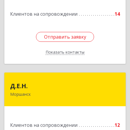
Подробнее
Клиентов на сопровождении
14
Отправить заявку
Отправить заявку
Показать контакты
Назад
Д.Е.Н.
Д.Е.Н.
Моршанск
393950, Тамбовская обл, Моршанск г,
Дзержинского ул, дом № 4б, кв.157
Подробнее
Клиентов на сопровождении
12