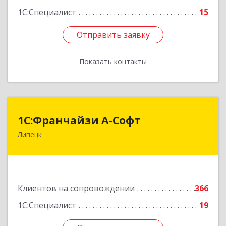
1С:Специалист
15
Отправить заявку
Отправить заявку
Показать контакты
Назад
1С:Франчайзи А-Софт
1С:Франчайзи А-Софт
Липецк
398059, Липецкая обл, Липецк г, Фрунзе ул,
дом № 27
Подробнее
Клиентов на сопровождении
366
1С:Специалист
19