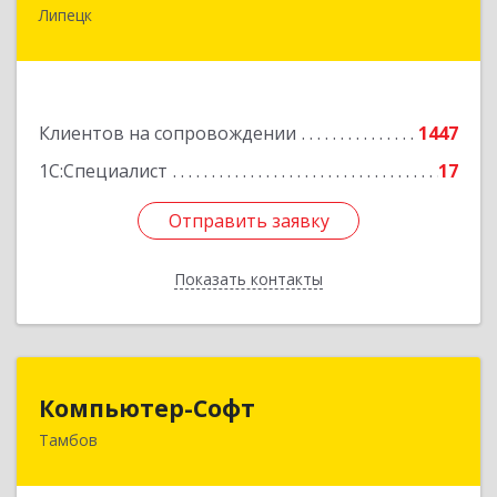
Липецк
398001, Липецкая обл, Липецк г, Советская ул,
дом № 66Б, пом.8
Подробнее
Клиентов на сопровождении
1447
1С:Специалист
17
Отправить заявку
Отправить заявку
Показать контакты
Назад
Компьютер-Софт
Компьютер-Софт
Тамбов
392000, Тамбовская обл, Тамбов г, Советская
ул, дом № 191