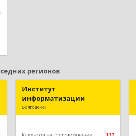
3
3
е
седних регионов
й
Институт
Институт
информатизации
информатизации
,
Волгодонск
3
347383, Ростовская обл, Волгодонск г,
Маршала Кошевого ул, дом № 44,
е
корпус II, оф.6
2
Клиентов на сопровождении
177