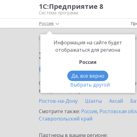
1С:Предприятие 8
Система программ
Россия
Пр
Главная
Сервисы ИТС
1С:Кредит
1С:Кредит 
Информация на сайте будет
отображаться для региона
Заказать 1С:Кредит
Россия
в Цимлянске
Да, все верно
Ознакомьтесь с информационными карт
Выбрать другой
внедрение продукта.
Ростов-на-Дону
Шахты
Аксай
Ба
Смотрите также:
Россия
,
Ростовская обл
Ставропольский край
Партнеры в вашем регионе: