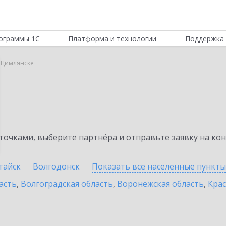
ограммы 1С
Платформа и технологии
Поддержка 
в Цимлянске
очками, выберите партнёра и отправьте заявку на ко
тайск
Волгодонск
Показать все населенные
пункты
асть
,
Волгоградская область
,
Воронежская область
,
Крас