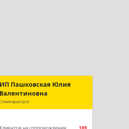
ИП Пашковская Юлия
ИП Пашковская Юлия
Валентиновна
Валентиновна
Семикаракорск
346645, Ростовская обл,
Семикаракорский р-н, Золотаревка х,
Октябрьская ул, дом № 35
Клиентов на сопровождении
169