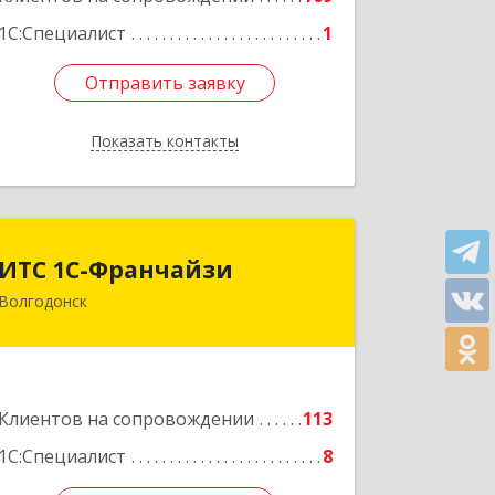
Подробнее
1С:Специалист
1
Отправить заявку
Отправить заявку
Показать контакты
Назад
ИТС 1С-Франчайзи
ИТС 1С-Франчайзи
Волгодонск
347380, Ростовская обл, Волгодонск г,
Гагарина ул, 22в помещение № III
Подробнее
Клиентов на сопровождении
113
1С:Специалист
8