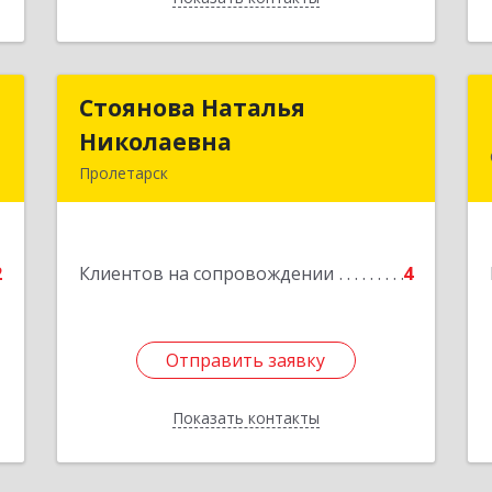
й
Стоянова Наталья
Стоянова Наталья
ч
Николаевна
Николаевна
Пролетарск
№
Подробнее
2
2
Клиентов на сопровождении
4
е
Отправить заявку
Отправить заявку
Показать контакты
Назад