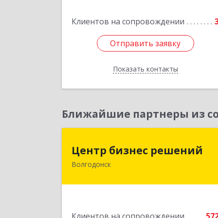
Западный пер, дом № 
Клиентов на сопровождении
Подробне
Отправить заявку
Отправить заявку
Показать контакты
Назад
Ближайшие партнеры из со
Центр бизнес решени
Центр бизнес решений
Волгодонск
347375, Ростовская обл, Волгодонск г
Курчатова пр-кт, дом № 45, кв.
Подробне
Клиентов на сопровождении
57