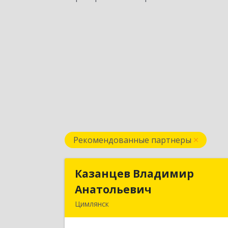
Рекомендованные партнеры
Казанцев Владимир
Казанцев Владими
Анатольевич
Анатольеви
Цимлянск
347 320, 347320, Ростовская обл
Цимлянский р-н, Цимлянск г