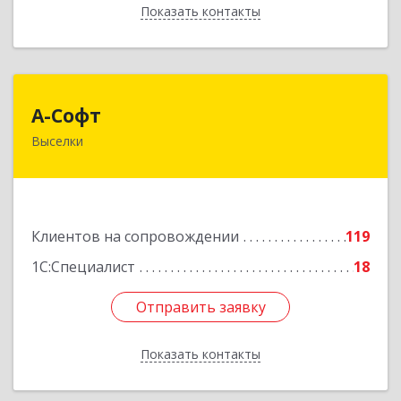
Показать контакты
Назад
А-Софт
А-Софт
Выселки
353100, Краснодарский край, Выселковский
район, Выселки ст-ца, Степная ул, дом № 1
Подробнее
Клиентов на сопровождении
119
1С:Специалист
18
Отправить заявку
Отправить заявку
Показать контакты
Назад