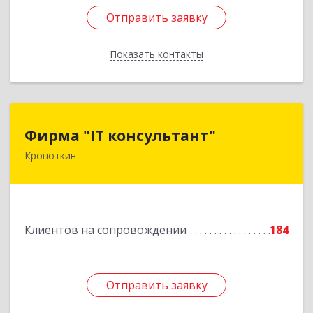
Отправить заявку
Отправить заявку
Показать контакты
Назад
Фирма "IT консультант"
Фирма "IT консультант"
Кропоткин
352389, Краснодарский край, Кавказский р-н,
Кропоткин г, Пушкина ул, дом № 294, оф.2,3
Подробнее
Клиентов на сопровождении
184
Отправить заявку
Отправить заявку