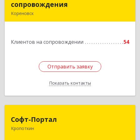
сопровождения
сопровождения
Кореновск
Подробнее
Клиентов на сопровождении
54
Отправить заявку
Отправить заявку
Показать контакты
Назад
Софт-Портал
Софт-Портал
Кропоткин
352395, Краснодарский край, Кавказский р-н,
Кропоткин г, Лесной пер, дом № 15, кв.61