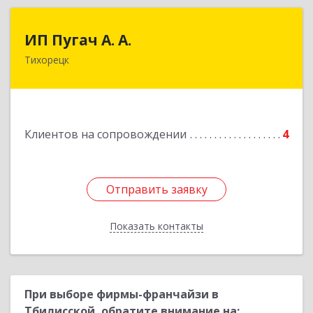
ИП Пугач А. А.
ИП Пугач А. А.
Тихорецк
352114, Краснодарский край, Тихорецкий р-н,
Еремизино-Борисовская ст, Школьная ул, дом
№ 97
Подробнее
Клиентов на сопровождении
4
Отправить заявку
Отправить заявку
Показать контакты
Назад
При выборе фирмы-франчайзи в
Тбилисской, обратите внимание на: