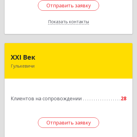
Отправить заявку
Отправить заявку
Показать контакты
Назад
XXI Век
XXI Век
Гулькевичи
352180, Краснодарский край, Отрадо-
Кубанское с, Северная ул, дом № 11
Подробнее
Клиентов на сопровождении
28
Отправить заявку
Отправить заявку