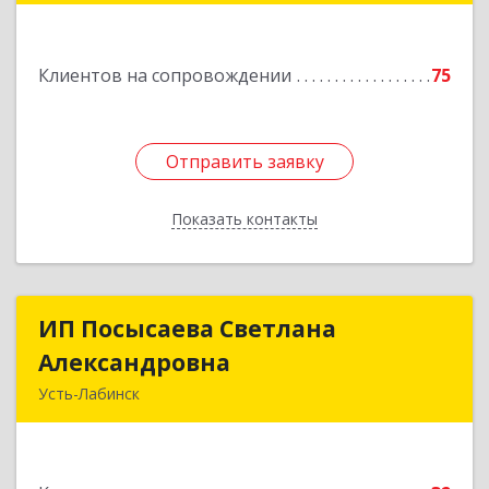
Подробнее
Клиентов на сопровождении
75
Отправить заявку
Отправить заявку
Показать контакты
Назад
ИП Посысаева Светлана
ИП Посысаева Светлана
Александровна
Александровна
Усть-Лабинск
352330, Краснодарский край, Усть-Лабинск г,
Зои Космодемьянской ул, дом № 192