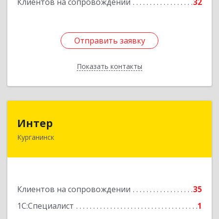
Клиентов на сопровождении
32
Подробнее
Отправить заявку
Отправить заявку
Показать контакты
Назад
Интер
Интер
Курганинск
352430, Краснодарский край, Курганинск г,
Матросова ул, дом № 151
Подробнее
Клиентов на сопровождении
35
1С:Специалист
1