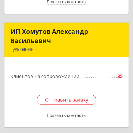
Показать контакты
Назад
ИП Хомутов Александр
ИП Хомутов Александр
Васильевич
Васильевич
Гулькевичи
352190, Краснодарский край, Гулькевичи г, 50
лет ВЛКСМ ул, дом № 21, кв.2
Клиентов на сопровождении
35
Подробнее
Отправить заявку
Отправить заявку
Показать контакты
Назад