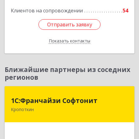
Клиентов на сопровождении
54
Подробнее
Отправить заявку
Отправить заявку
Показать контакты
Назад
Ближайшие партнеры из соседних
регионов
1С:Франчайзи Софтонит
1С:Франчайзи Софтонит
Кропоткин
352380, Краснодарский край, Кавказский р-н,
Кропоткин г, Коммунальный пер, дом № 8
Подробнее