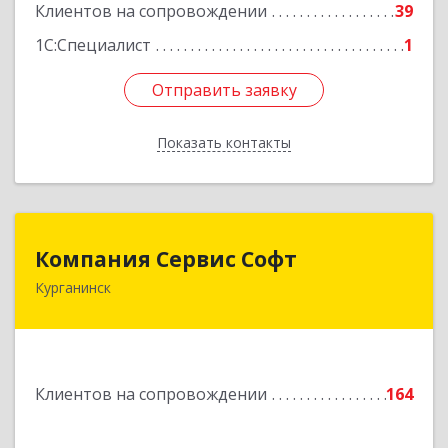
Клиентов на сопровождении
39
1С:Специалист
1
Отправить заявку
Отправить заявку
Показать контакты
Назад
Компания Сервис Софт
Компания Сервис Софт
Курганинск
352430, Краснодарский край, Курганинск г,
Розы Люксембург ул, дом № 333
Подробнее
Клиентов на сопровождении
164