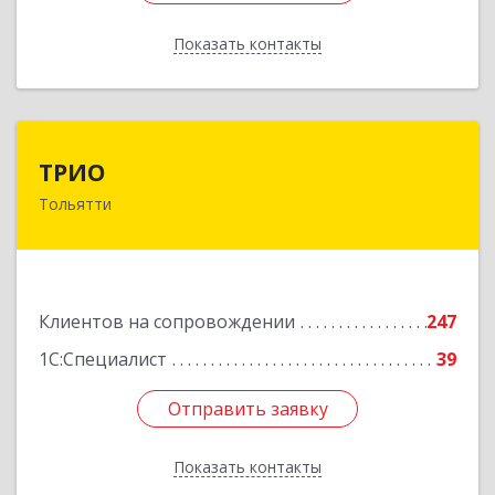
Показать контакты
Назад
ТРИО
ТРИО
Тольятти
445004, Самарская обл, Тольятти г,
Автозаводское ш, дом № 21, оф.200
Подробнее
Клиентов на сопровождении
247
1С:Специалист
39
Отправить заявку
Отправить заявку
Показать контакты
Назад