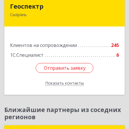
Геоспектр
Геоспектр
Сызрань
446001, Самарская обл, Сызрань г, Кирова ул,
дом № 46
Подробнее
Клиентов на сопровождении
245
1С:Специалист
6
Отправить заявку
Отправить заявку
Показать контакты
Назад
Ближайшие партнеры из соседних
регионов