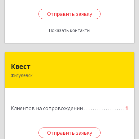
Отправить заявку
Отправить заявку
Показать контакты
Назад
Квест
Квест
Жигулевск
445350, Самарская обл., Жигулевск, ул.Пушкина,
21, офис 4
Подробнее
Клиентов на сопровождении
1
Отправить заявку
Отправить заявку