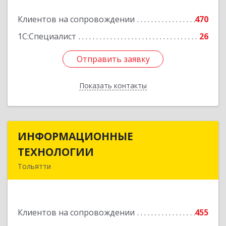
Подробнее
Клиентов на сопровождении
470
1С:Специалист
26
Отправить заявку
Отправить заявку
Показать контакты
Назад
ИНФОРМАЦИОННЫЕ
ИНФОРМАЦИОННЫЕ
ТЕХНОЛОГИИ
ТЕХНОЛОГИИ
Тольятти
445043, Самарская обл, Тольятти г, Южное ш,
дом № 161, корпус 2.1, оф.309А
Клиентов на сопровождении
455
Подробнее