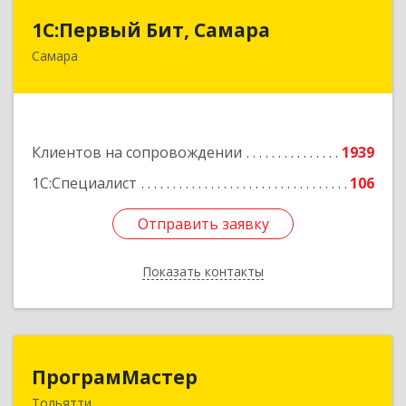
1С:Первый Бит, Самара
1С:Первый Бит, Самара
Самара
443013, Самарская обл, Самара г, Дачная ул,
дом № 24, пом.2/25
Подробнее
Клиентов на сопровождении
1939
1С:Специалист
106
Отправить заявку
Отправить заявку
Показать контакты
Назад
ПрограмМастер
ПрограмМастер
Тольятти