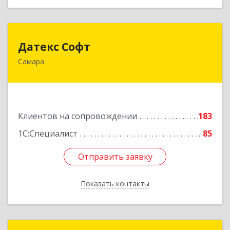
Датекс Софт
Датекс Софт
Самара
443070, Самарская обл, Самара г, Партизанская
ул, дом № 86, оф.723
Подробнее
Клиентов на сопровождении
183
1С:Специалист
85
Отправить заявку
Отправить заявку
Показать контакты
Назад