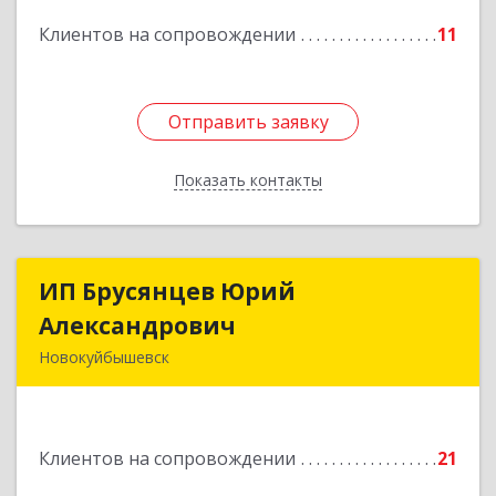
Подробнее
Клиентов на сопровождении
11
Отправить заявку
Отправить заявку
Показать контакты
Назад
ИП Брусянцев Юрий
ИП Брусянцев Юрий
Александрович
Александрович
Новокуйбышевск
446200, Самарская обл, Новокуйбышевск г,
Гагарина 11
Клиентов на сопровождении
21
Подробнее