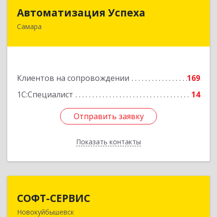
Автоматизация Успеха
Автоматизация Успеха
Самара
443011, Самарская обл, Самара г, 22
Партсъезда ул, дом № 207, оф.14
Подробнее
Клиентов на сопровождении
169
1С:Специалист
14
Отправить заявку
Отправить заявку
Показать контакты
Назад
СОФТ-СЕРВИС
СОФТ-СЕРВИС
Новокуйбышевск
446206, Самарская обл, Новокуйбышевск г,