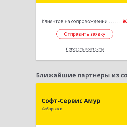
дом № 30, оф.
Подробне
Клиентов на сопровождении
9
Отправить заявку
Отправить заявку
Показать контакты
Назад
Ближайшие партнеры из со
Софт-Сервис Аму
Софт-Сервис Амур
680000, Хабаровский край, Хабаровс
Хабаровск
г, Муравьева-Амурского ул., дом № 4
оф.1