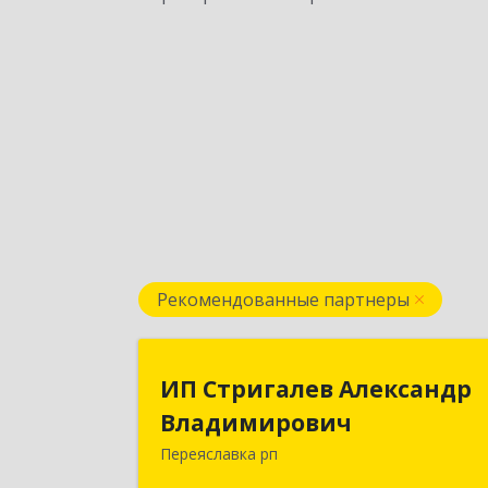
Рекомендованные партнеры
ИП Стригалев Александ
ИП Стригалев Александр
Владимирови
Владимирович
Переяславка рп
682910, Хабаровский край, Имен
Лазо р-н, Переяславка рп, Ленина ул