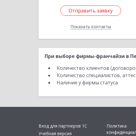
Отправить заявку
Отправить заявку
Показать контакты
Назад
При выборе фирмы-франчайзи в Пе
Количество клиентов (договоро
Количество специалистов, атте
Наличие у фирмы статуса
Вход для партнеров 1С
Политика
конфиденциа
Учебная версия