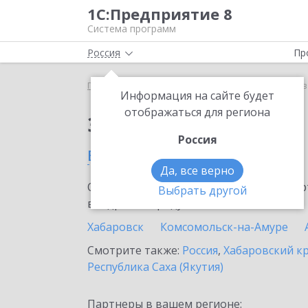
1С:Предприятие 8
Система программ
Россия
Пр
Главная
Сервисы ИТС
1С:Кредит
1С:Кредит в
Информация на сайте будет
отображаться для региона
Заказать 1С:Кредит
Россия
в Переяславке
Да, все верно
Ознакомьтесь с информационными карт
Выбрать другой
внедрение продукта.
Хабаровск
Комсомольск-на-Амуре
Смотрите также:
Россия
,
Хабаровский к
Республика Саха (Якутия)
Партнеры в вашем регионе: