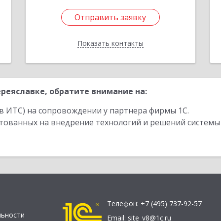
Отправить заявку
Отправить заявку
Показать контакты
Назад
реяславке, обратите внимание на:
в ИТС) на сопровождении у партнера фирмы 1С.
стованных на внедрение технологий и решений системы
Телефон:
+7 (495) 737-92-57
льности
Email:
site_v8@1c.ru