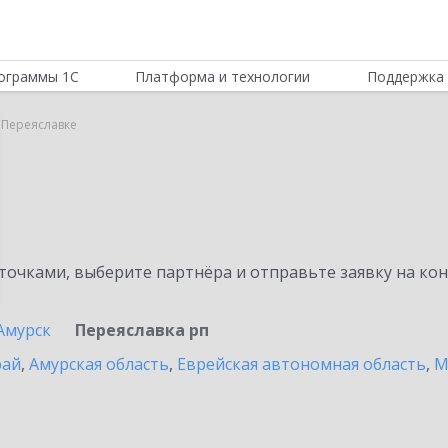
ограммы 1С
Платформа и технологии
Поддержка 
 Переяславке
очками, выберите партнёра и отправьте заявку на ко
Амурск
Переяславка рп
рай
,
Амурская область
,
Еврейская автономная область
,
М