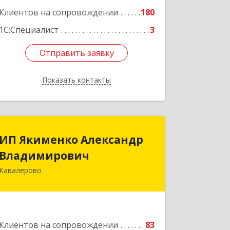
Клиентов на сопровождении
180
1С:Специалист
3
Отправить заявку
Отправить заявку
Показать контакты
Назад
ИП Якименко Александр
ИП Якименко Александр
Владимирович
Владимирович
Кавалерово
692400, Приморский край,
Кавалеровский р-н, Горнореченский
пгт, Октябрьская ул, дом № 5
Подробнее
Клиентов на сопровождении
83