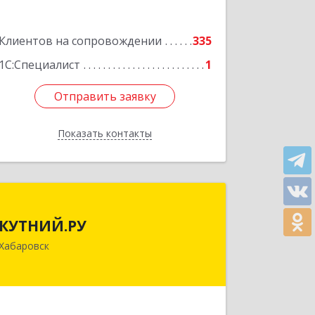
Клиентов на сопровождении
335
1С:Специалист
1
Отправить заявку
Отправить заявку
Показать контакты
Назад
КУТНИЙ.РУ
КУТНИЙ.РУ
680007, Хабаровский край, Хабаровск
Хабаровск
г, Шевчука ул, дом № 42, оф.505
Подробнее