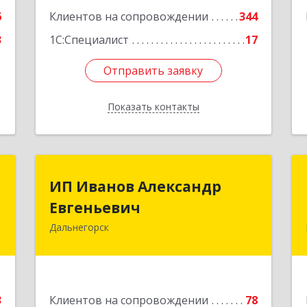
Подробнее
6
Клиентов на сопровождении
344
3
1С:Специалист
17
Отправить заявку
Отправить заявку
Показать контакты
Назад
я
ИП Иванов Александр
ИП Иванов Александр
"
Евгеньевич
Евгеньевич
Дальнегорск
н
692446, Приморский край,
3
Дальнегорск г, Инженерная ул, дом №
28, кв.1
е
Подробнее
3
Клиентов на сопровождении
78