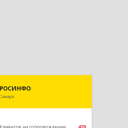
РОСИНФО
РОСИНФО
Самара
443069, Самарская обл, Самара г,
Авроры ул, дом № 110, оф.24
Подробнее
Клиентов на сопровождении
470