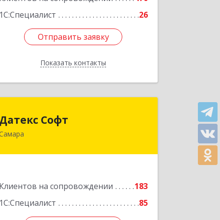
1С:Специалист
26
Отправить заявку
Отправить заявку
Показать контакты
Назад
Датекс Софт
Датекс Софт
Самара
443070, Самарская обл, Самара г,
Партизанская ул, дом № 86, оф.723
Подробнее
Клиентов на сопровождении
183
1С:Специалист
85