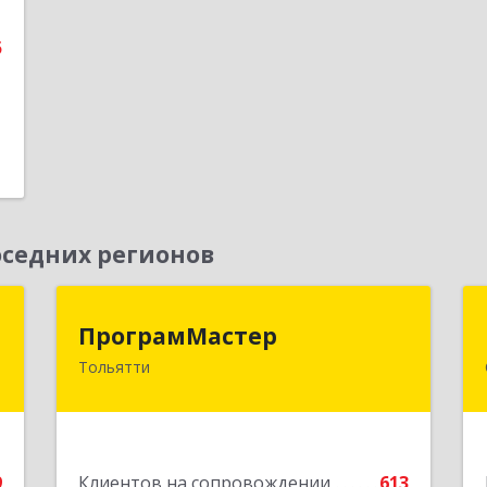
е
5
седних регионов
а
ПрограмМастер
ПрограмМастер
Тольятти
,
445004, Самарская обл, Тольятти г,
5
Автозаводское ш, дом № 51
е
Подробнее
9
Клиентов на сопровождении
613