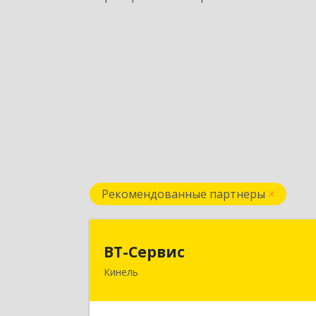
Рекомендованные партнеры
ВТ-Серви
ВТ-Сервис
Кинель
446436, Самарская обл, Кинель г
Маяковского ул, дом № 6