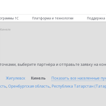
ограммы 1С
Платформа и технологии
Поддержка 
 Кинеле
очками, выберите партнёра и отправьте заявку на ко
к
Жигулевск
Кинель
Показать все населенные
пу
асть
,
Оренбургская область
,
Республика Татарстан (Тата