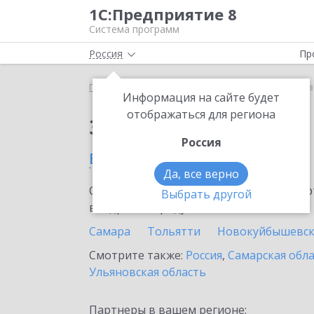
1С:Предприятие 8
Система программ
Россия
Пр
Главная
Сервисы ИТС
1С:Кредит
1С:Кредит в
Информация на сайте будет
отображаться для региона
Заказать 1С:Кредит
Россия
в Кинеле
Да, все верно
Ознакомьтесь с информационными карт
Выбрать другой
внедрение продукта.
Самара
Тольятти
Новокуйбышевс
Смотрите также:
Россия
,
Самарская обл
Ульяновская область
Партнеры в вашем регионе: