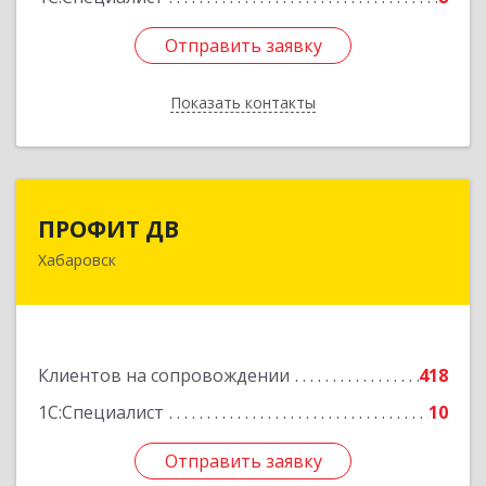
Отправить заявку
Отправить заявку
Показать контакты
Назад
ПРОФИТ ДВ
ПРОФИТ ДВ
Хабаровск
680000, Хабаровский край, Хабаровск г,
Муравьева-Амурского ул, дом № 25, пом.I
Подробнее
Клиентов на сопровождении
418
1С:Специалист
10
Отправить заявку
Отправить заявку