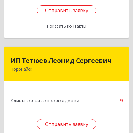
Отправить заявку
Отправить заявку
Показать контакты
Назад
ИП Тетюев Леонид Сергеевич
ИП Тетюев Леонид Сергеевич
Поронайск
694242, Сахалинская обл, Поронайск г, Фрунзе
ул, дом № 14, кв.51
Подробнее
Клиентов на сопровождении
9
Отправить заявку
Отправить заявку