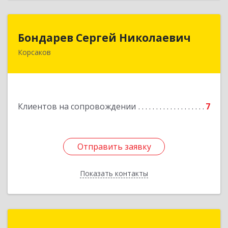
Бондарев Сергей Николаевич
Бондарев Сергей Николаевич
Корсаков
Подробнее
Клиентов на сопровождении
7
Отправить заявку
Отправить заявку
Показать контакты
Назад
магазин "Компьютер"