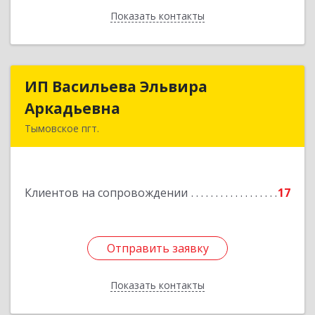
Показать контакты
Назад
ИП Васильева Эльвира
ИП Васильева Эльвира
Аркадьевна
Аркадьевна
Тымовское пгт.
694400, Сахалинская обл, Тымовский р-н,
Тымовское пгт, Красноармейская ул, дом № 34,
кв.9
Клиентов на сопровождении
17
Подробнее
Отправить заявку
Отправить заявку
Показать контакты
Назад