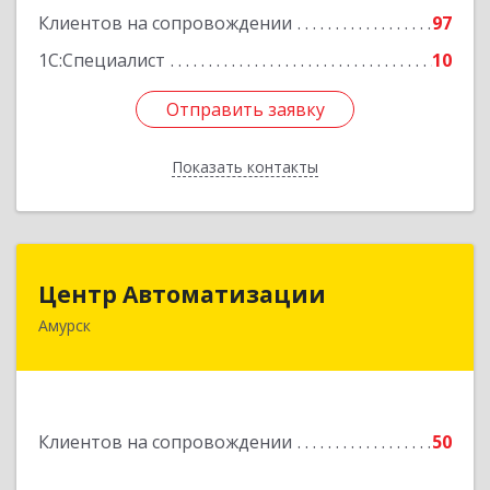
Клиентов на сопровождении
97
1С:Специалист
10
Отправить заявку
Отправить заявку
Показать контакты
Назад
Центр Автоматизации
Центр Автоматизации
Амурск
682640, Хабаровский край, Амурск г, Мира пр-
кт, дом № 55, оф.2
Подробнее
Клиентов на сопровождении
50