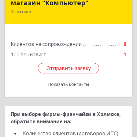
магазин "Компьютер"
Углегорск
694920, Сахалинская обл, Углегорский р-н,
Углегорск г, Победы ул, дом № 169, оф.4
Подробнее
Клиентов на сопровождении
6
1С:Специалист
1
Отправить заявку
Отправить заявку
Показать контакты
Назад
При выборе фирмы-франчайзи в Холмске,
обратите внимание на:
Количество клиентов (договоров ИТС)