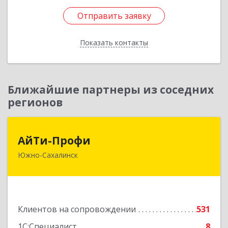
Отправить заявку
Отправить заявку
Показать контакты
Назад
Ближайшие партнеры из соседних
регионов
АйТи-Профи
АйТи-Профи
Южно-Сахалинск
693023, Сахалинская обл, город Южно-
Сахалинск г.о., Южно-Сахалинск г, Емельянова
А.О. ул, дом № 4
Подробнее
Клиентов на сопровождении
531
1С:Специалист
8