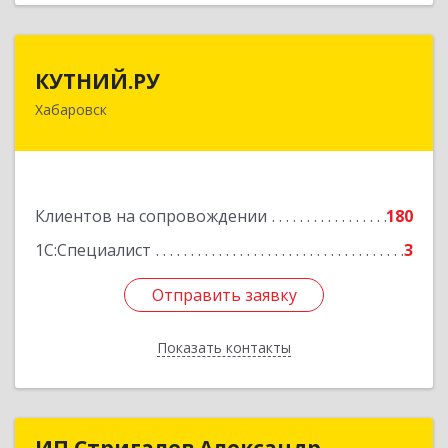
КУТНИЙ.РУ
КУТНИЙ.РУ
Хабаровск
680007, Хабаровский край, Хабаровск г,
Шевчука ул, дом № 42, оф.505
Подробнее
Клиентов на сопровождении
180
1С:Специалист
3
Отправить заявку
Отправить заявку
Показать контакты
Назад