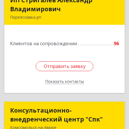
ИП Стригалев Александр
ИП Стригалев Александр
Владимирович
Владимирович
Переяславка рп
682910, Хабаровский край, Имени Лазо р-н,
Переяславка рп, Ленина ул, дом № 30, оф.1
Клиентов на сопровождении
96
Подробнее
Отправить заявку
Отправить заявку
Показать контакты
Назад
Консультационно-
Консультационно-
внедренческий центр "Спк"
внедренческий центр "Спк"
Комсомольск-на-Амуре