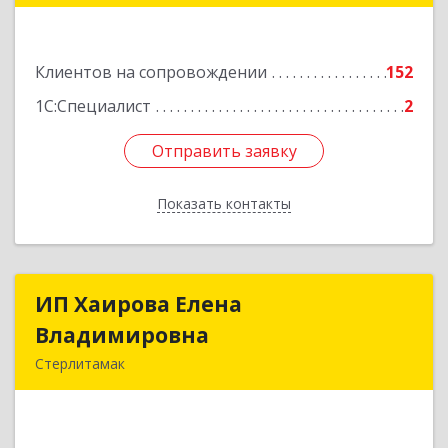
453265, Башкортостан Респ, Салават г,
Бекетова ул, дом № 10, кв.87
Клиентов на сопровождении
152
Подробнее
1С:Специалист
2
Отправить заявку
Отправить заявку
Показать контакты
Назад
ИП Хаирова Елена
ИП Хаирова Елена
Владимировна
Владимировна
Стерлитамак
Подробнее