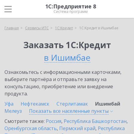
1С:Предприятие 8
Система программ
Главная
Сервисы ИТС
1С:Кредит
1С:Кредит в Ишимбае
Заказать 1С:Кредит
в Ишимбае
Ознакомьтесь с информационными карточками,
выберите партнёра и отправьте заявку на
консультацию, приобретение или внедрение
продукта.
Уфа
Нефтекамск
Стерлитамак
Ишимбай
Мелеуз
Показать все населенные
пункты
Смотрите также:
Россия
,
Республика Башкортостан
,
Оренбургская область
,
Пермский край
,
Республика