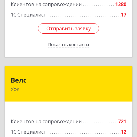
Клиентов на сопровождении
1280
1С:Специалист
17
Отправить заявку
Отправить заявку
Показать контакты
Назад
Велс
Велс
Уфа
450071, Башкортостан Респ, Уфа г, 50 лет СССР
ул, дом № 48/1, этаж 5
Подробнее
Клиентов на сопровождении
721
1С:Специалист
12