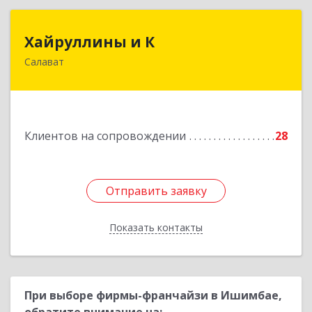
Хайруллины и К
Хайруллины и К
Салават
453251, Башкортостан Респ, Салават г,
Островского ул, дом № 61
Подробнее
Клиентов на сопровождении
28
Отправить заявку
Отправить заявку
Показать контакты
Назад
При выборе фирмы-франчайзи в Ишимбае,