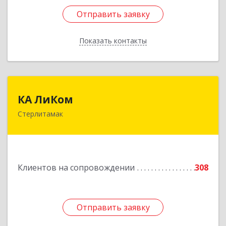
Отправить заявку
Отправить заявку
Показать контакты
Назад
КА ЛиКом
КА ЛиКом
Стерлитамак
453115, Башкортостан Респ, г.о. город
Стерлитамак, Стерлитамак г, Республиканская
ул, дом № 9в
Подробнее
Клиентов на сопровождении
308
Отправить заявку
Отправить заявку