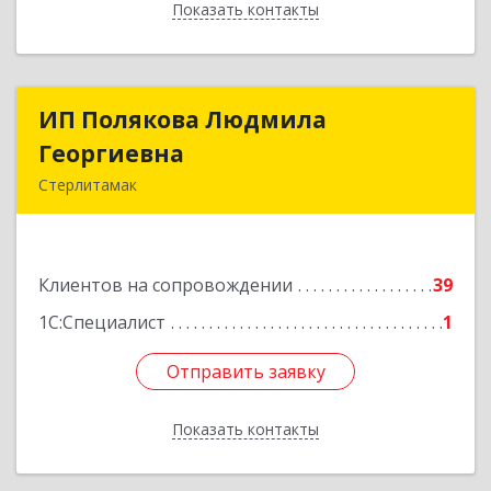
Показать контакты
Назад
ИП Полякова Людмила
ИП Полякова Людмила
Георгиевна
Георгиевна
Стерлитамак
453120, Башкортостан Респ, Стерлитамак г,
Имая Насыри ул, дом № 1, кв.74
Клиентов на сопровождении
39
Подробнее
1С:Специалист
1
Отправить заявку
Отправить заявку
Показать контакты
Назад