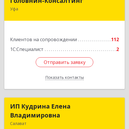
Головнин-Консалтинг
Уфа
450006, Башкортостан Респ, Уфа г, Ленина ул,
дом № 148, оф.204
Подробнее
Клиентов на сопровождении
112
1С:Специалист
2
Отправить заявку
Отправить заявку
Показать контакты
Назад
ИП Кудрина Елена
ИП Кудрина Елена
Владимировна
Владимировна
Салават