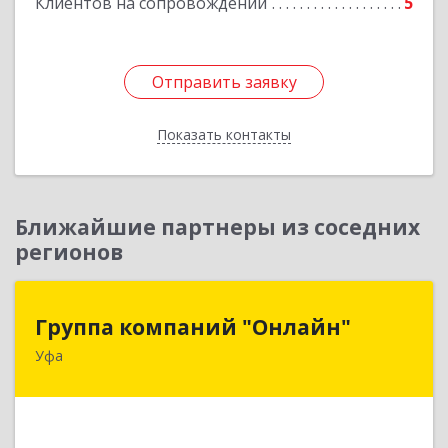
Клиентов на сопровождении
5
Отправить заявку
Отправить заявку
Показать контакты
Назад
Ближайшие партнеры из соседних
регионов
Группа компаний "Онлайн"
Группа компаний "Онлайн"
Уфа
450006, Башкортостан Респ, г.о. город Уфа, Уфа
г, Цюрупы ул, дом № 130, этаж 1
Подробнее