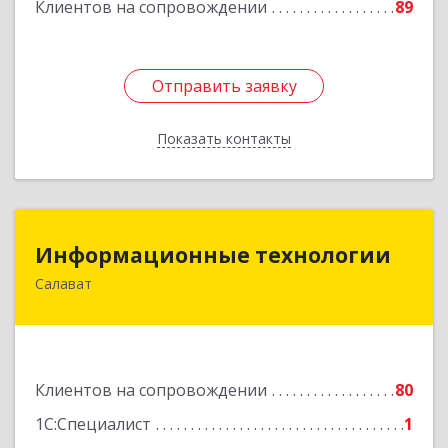
Клиентов на сопровождении
89
Отправить заявку
Отправить заявку
Показать контакты
Назад
Информационные технологии
Информационные технологии
Салават
453259, Башкортостан Респ, Салават г,
Северная ул, дом № 15, оф.108
Подробнее
Клиентов на сопровождении
80
1С:Специалист
1