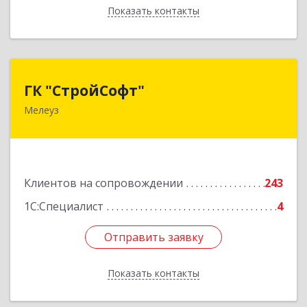
Показать контакты
Назад
ГК "СтройСофт"
ГК "СтройСофт"
Мелеуз
453852, Башкортостан Респ, Мелеуз г, Ленина
ул, дом № 160а, кв.4
Подробнее
Клиентов на сопровождении
243
1С:Специалист
4
Отправить заявку
Отправить заявку
Показать контакты
Назад