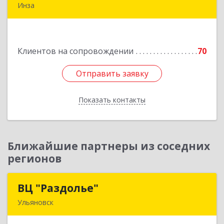
Инза
433030, Ульяновская обл, Инзенский р-н, Инза
г, Красных Бойцов ул, дом № 18, кв.4
Клиентов на сопровождении
70
Подробнее
Отправить заявку
Отправить заявку
Показать контакты
Назад
Ближайшие партнеры из соседних
регионов
ВЦ "Раздолье"
ВЦ "Раздолье"
Ульяновск
432001, Ульяновская обл, Ульяновск г, Марата