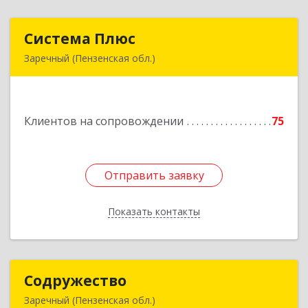
Система Плюс
Система Плюс
Заречный (Пензенская обл.)
442960, Пензенская обл, Заречный г,
Комсомольская ул, дом № 1-205
Клиентов на сопровождении
75
Подробнее
Отправить заявку
Отправить заявку
Показать контакты
Назад
Содружество
Содружество
Заречный (Пензенская обл.)