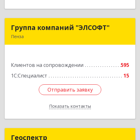
Группа компаний "ЭЛСОФТ"
Группа компаний "ЭЛСОФТ"
Пенза
440020, Пензенская обл, Пенза г, Суворова ул,
дом № 145, корпус а, оф.41
Клиентов на сопровождении
595
Подробнее
1С:Специалист
15
Отправить заявку
Отправить заявку
Показать контакты
Назад
Геоспектр
Геоспектр