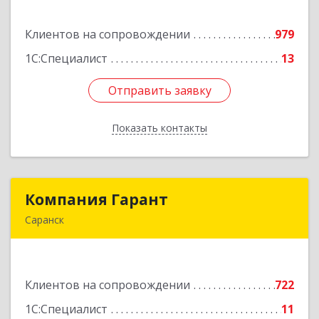
ул, дом № 13, оф.1
Клиентов на сопровождении
979
Подробнее
1С:Специалист
13
Отправить заявку
Отправить заявку
Показать контакты
Назад
Компания Гарант
Компания Гарант
Саранск
430005, Мордовия Респ, Саранск г,
Большевистская ул, дом № 60, этаж 4 оф.7
Клиентов на сопровождении
722
Подробнее
1С:Специалист
11