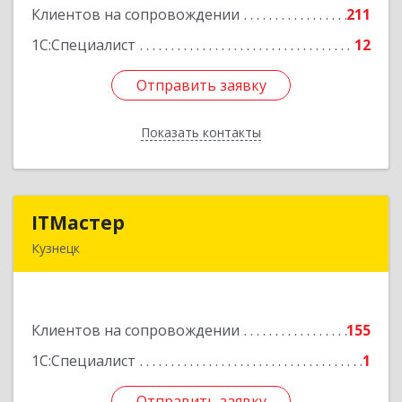
Клиентов на сопровождении
211
Подробнее
1С:Специалист
12
Отправить заявку
Отправить заявку
Показать контакты
Назад
ITМастер
ITМастер
Кузнецк
442537, Пензенская обл, Кузнецк г, Белинского
ул, дом № 82, ДЦ"Сфера", оф.15
Клиентов на сопровождении
155
Подробнее
1С:Специалист
1
Отправить заявку
Отправить заявку