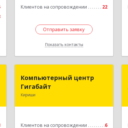
5
Клиентов на сопровождении
22
3
Отправить заявку
Отправить заявку
Показать контакты
Назад
.
Компьютерный центр
Компьютерный центр
Гигабайт
Гигабайт
3
Кириши
187110, Ленинградская обл, Кириши г,
е
Нефтехимиков ул, дом № 31
Подробнее
3
Клиентов на сопровождении
6