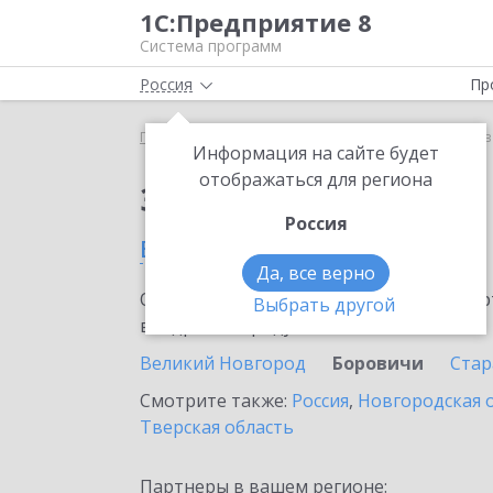
1С:Предприятие 8
Система программ
Россия
Пр
Главная
Сервисы ИТС
1С:Кредит
1С:Кредит 
Информация на сайте будет
отображаться для региона
Заказать 1С:Кредит
Россия
в Боровичах
Да, все верно
Ознакомьтесь с информационными карт
Выбрать другой
внедрение продукта.
Великий Новгород
Боровичи
Стар
Смотрите также:
Россия
,
Новгородская 
Тверская область
Партнеры в вашем регионе: