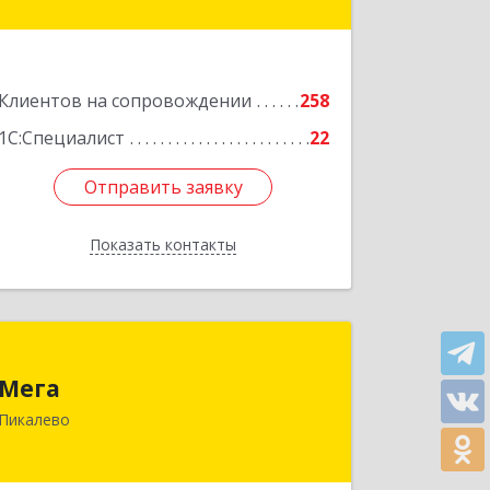
Петербургская ул, дом № 80, оф.17
Подробнее
Клиентов на сопровождении
258
1С:Специалист
22
Отправить заявку
Отправить заявку
Показать контакты
Назад
Мега
Мега
187600, Ленинградская обл, Пикалево
Пикалево
г, Заводская ул, дом № 10
Подробнее