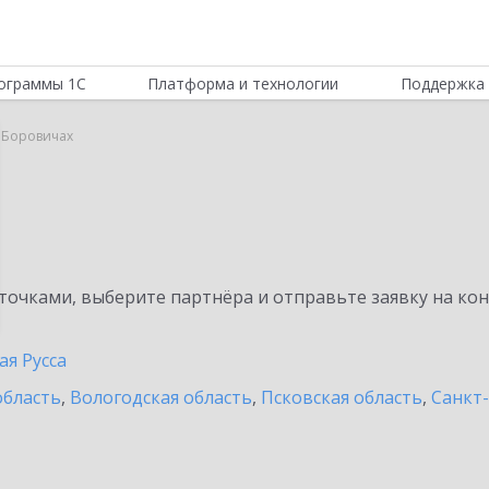
ограммы 1С
Платформа и технологии
Поддержка 
в Боровичах
очками, выберите партнёра и отправьте заявку на ко
ая Русса
область
,
Вологодская область
,
Псковская область
,
Санкт-