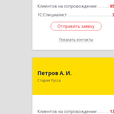
Клиентов на сопровождении
6
1С:Специалист
Отправить заявку
Отправить заявку
Показать контакты
Назад
Петров А. И
Петров А. И.
Старая Русса, пер.Волотовский, д.2
Старая Русса
Подробне
Клиентов на сопровождении
1