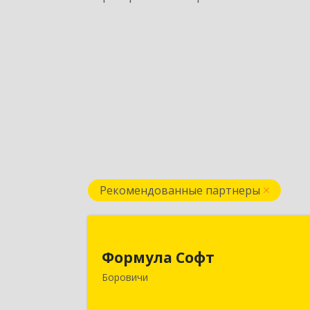
Рекомендованные партнеры
Формула Соф
Формула Софт
174411, Новгородская обл
Боровичи
Боровичский р-н, Боровичи г
Международная ул, дом № 