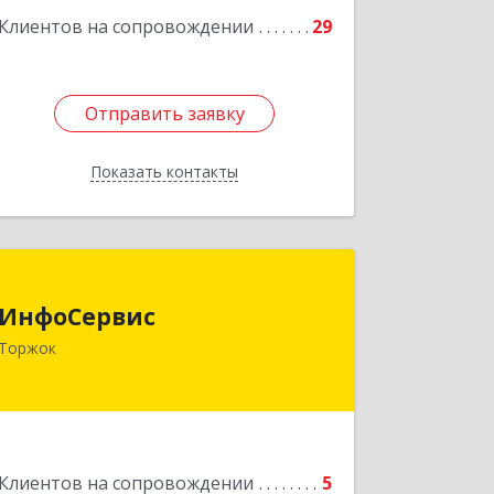
Клиентов на сопровождении
29
Отправить заявку
Отправить заявку
Показать контакты
Назад
ИнфоСервис
ИнфоСервис
172002, Тверская обл, Торжок г,
Торжок
Радищева ул, дом № 2
Подробнее
Клиентов на сопровождении
5