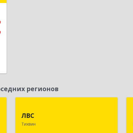
е
9
9
седних регионов
д
ЛВС
ЛВС
,
187553, Ленинградская обл,
Тихвин
0
Тихвинский р-н, Тихвин г, Ярослава