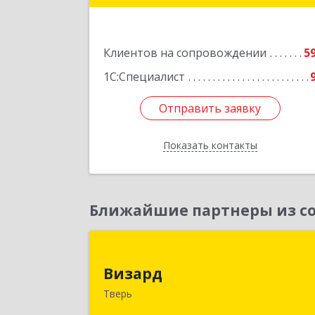
Подробне
Клиентов на сопровождении
5
1С:Специалист
Отправить заявку
Отправить заявку
Показать контакты
Назад
Ближайшие партнеры из со
Визар
Визард
170006, Тверская обл, Тверь г
Тверь
Учительская ул, дом № 59, оф.11