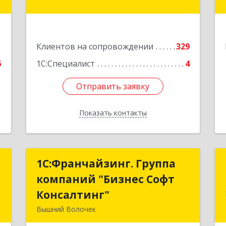
Иванова ул, дом № 1, пом.582
е
Подробнее
1
Клиентов на сопровождении
329
6
1С:Специалист
4
Отправить заявку
Отправить заявку
Показать контакты
Назад
к
1С:Франчайзинг. Группа
1С:Франчайзинг. Группа
компаний "Бизнес Софт
компаний "Бизнес Софт
й
Консалтинг"
Консалтинг"
2
Вышний Волочек
171157, Тверская обл, Вышний
е