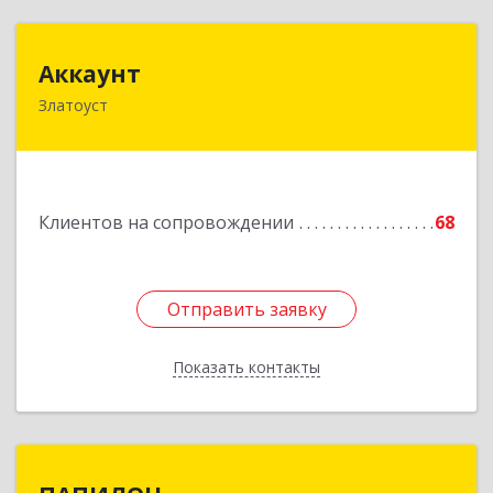
Аккаунт
Аккаунт
Златоуст
456200, Челябинская обл, Златоуст г, 40-летия
Победы ул, дом № 54, кв.8
Подробнее
Клиентов на сопровождении
68
Отправить заявку
Отправить заявку
Показать контакты
Назад
ПАПИЛОН