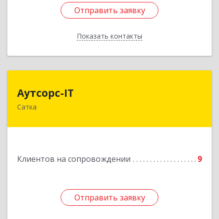
Отправить заявку
Отправить заявку
Показать контакты
Назад
Аутсорс-IT
Аутсорс-IT
Сатка
456910, Челябинская обл, Сатка г, Солнечная ул,
дом № 1, кв.9
Подробнее
Клиентов на сопровождении
9
Отправить заявку
Отправить заявку