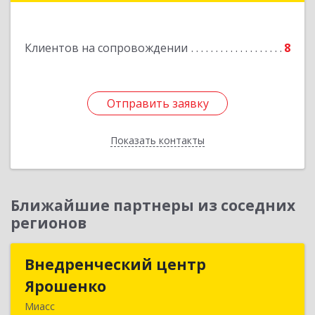
Подробнее
Клиентов на сопровождении
8
Отправить заявку
Отправить заявку
Показать контакты
Назад
Ближайшие партнеры из соседних
регионов
Внедренческий центр
Внедренческий центр
Ярошенко
Ярошенко
Миасс