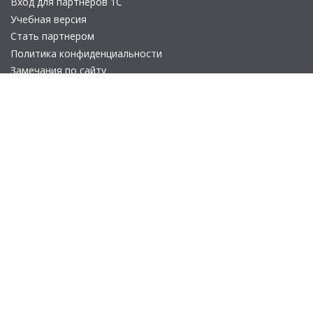
Вход для партнеров 1С
Учебная версия
Стать партнером
Политика конфиденциальности
Замечания по сайту
Другие сайты
Телефон:
+7 (495) 737-92-57
Email:
site_v8@1c.ru
Отдел продаж:
г. Москва
,
улица Селезнёвская, дом 21
© 2026 АО «Группа 1С» (правопреемник «1С»). Все права на сайт
защищены
© 2011- 2026 ООО «1С-Софт» (
о компании
).
Исключительное право на технологическую платформу
«1С:Предприятие 8» и типовые конфигурации программных