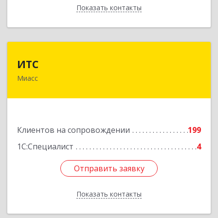
Показать контакты
Назад
ИТС
ИТС
Миасс
456300, Челябинская обл, Миасс г, Романенко
ул, дом № 50б
Подробнее
Клиентов на сопровождении
199
1С:Специалист
4
Отправить заявку
Отправить заявку
Показать контакты
Назад