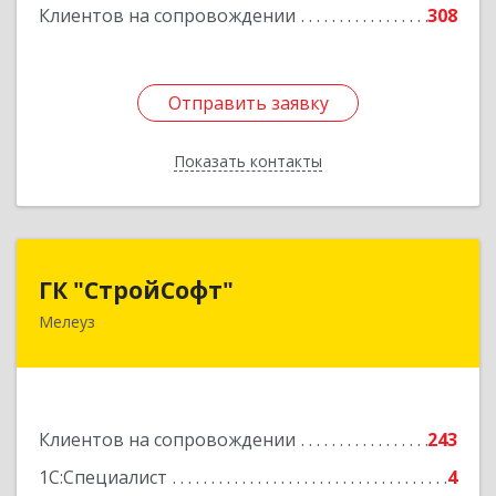
Подробнее
Клиентов на сопровождении
308
Отправить заявку
Отправить заявку
Показать контакты
Назад
ГК "СтройСофт"
ГК "СтройСофт"
Мелеуз
453852, Башкортостан Респ, Мелеуз г, Ленина
ул, дом № 160а, кв.4
Подробнее
Клиентов на сопровождении
243
1С:Специалист
4