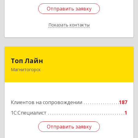
Отправить заявку
Отправить заявку
Показать контакты
Назад
Топ Лайн
Топ Лайн
Магнитогорск
454000, Челябинская обл, Магнитогорск г,
Галиуллина ул, дом № 11, А, кв.1
Подробнее
Клиентов на сопровождении
187
1С:Специалист
1
Отправить заявку
Отправить заявку