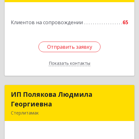
Подробнее
Клиентов на сопровождении
65
Отправить заявку
Отправить заявку
Показать контакты
Назад
ИП Полякова Людмила
ИП Полякова Людмила
Георгиевна
Георгиевна
Стерлитамак
453120, Башкортостан Респ, Стерлитамак г,
Имая Насыри ул, дом № 1, кв.74