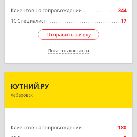
Подробнее
Клиентов на сопровождении
344
1С:Специалист
17
Отправить заявку
Отправить заявку
Показать контакты
Назад
КУТНИЙ.РУ
КУТНИЙ.РУ
Хабаровск
680007, Хабаровский край, Хабаровск г,
Шевчука ул, дом № 42, оф.505
Подробнее
Клиентов на сопровождении
180