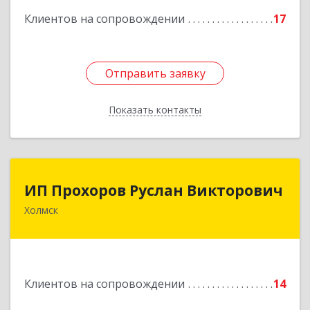
кв.9
Клиентов на сопровождении
17
Подробнее
Отправить заявку
Отправить заявку
Показать контакты
Назад
ИП Прохоров Руслан Викторович
ИП Прохоров Руслан Викторович
Холмск
694620, Сахалинская обл, Холмский р-н, Холмск
г, Александра Матросова ул, дом № 6Б, кв.32
Подробнее
Клиентов на сопровождении
14