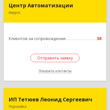
Центр Автоматизации
Центр Автоматизации
Амурск
682640, Хабаровский край, Амурск г, Мира пр-
кт, дом № 55, оф.2
Подробнее
Клиентов на сопровождении
50
Отправить заявку
Отправить заявку
Показать контакты
Назад
ИП Тетюев Леонид Сергеевич
ИП Тетюев Леонид Сергеевич
Поронайск
694242, Сахалинская обл, Поронайск г, Фрунзе