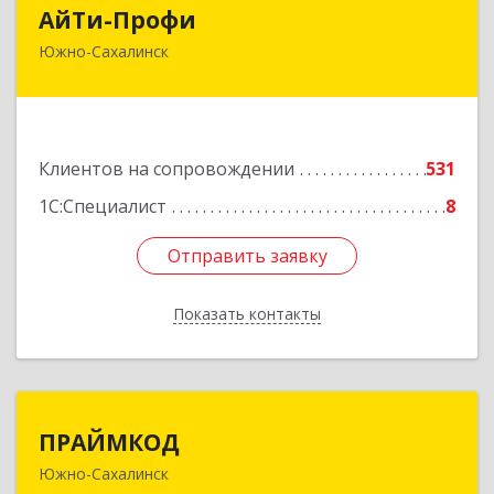
АйТи-Профи
АйТи-Профи
Южно-Сахалинск
693023, Сахалинская обл, город Южно-
Сахалинск г.о., Южно-Сахалинск г, Емельянова
А.О. ул, дом № 4
Подробнее
Клиентов на сопровождении
531
1С:Специалист
8
Отправить заявку
Отправить заявку
Показать контакты
Назад
ПРАЙМКОД
ПРАЙМКОД
Южно-Сахалинск
693020, Сахалинская обл, г.о. Город Южно-