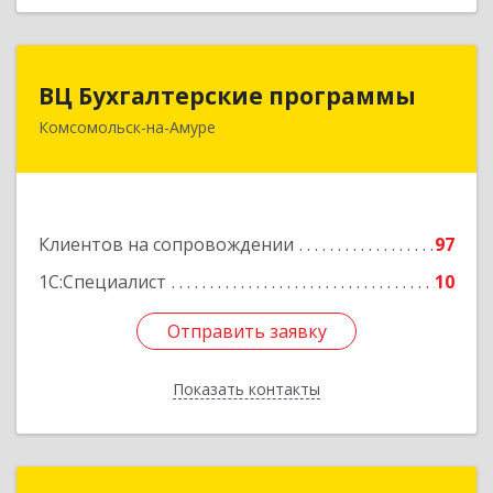
ВЦ Бухгалтерские программы
ВЦ Бухгалтерские программы
Комсомольск-на-Амуре
681000, Хабаровский край, Комсомольск-на-
Амуре г, Сидоренко ул, дом № 1А
Подробнее
Клиентов на сопровождении
97
1С:Специалист
10
Отправить заявку
Отправить заявку
Показать контакты
Назад