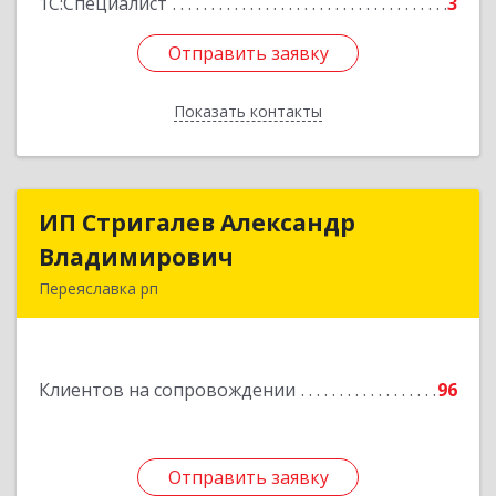
1С:Специалист
3
Отправить заявку
Отправить заявку
Показать контакты
Назад
ИП Стригалев Александр
ИП Стригалев Александр
Владимирович
Владимирович
Переяславка рп
682910, Хабаровский край, Имени Лазо р-н,
Переяславка рп, Ленина ул, дом № 30, оф.1
Клиентов на сопровождении
96
Подробнее
Отправить заявку
Отправить заявку