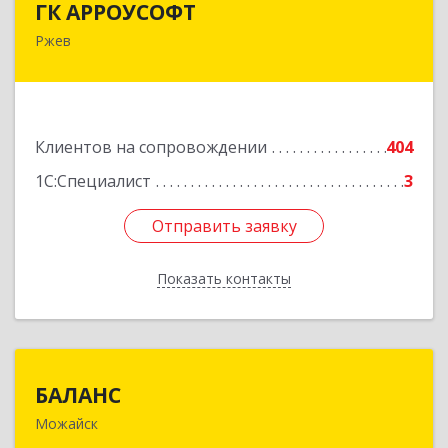
ГК АРРОУСОФТ
Ржев
172381, Тверская обл, м.о. Ржевский, Ржев г,
Большая Спасская ул, дом № 15, кв.2А
Подробнее
Клиентов на сопровождении
404
1С:Специалист
3
Отправить заявку
Отправить заявку
Показать контакты
Назад
БАЛАНС
БАЛАНС
Можайск
143200, Московская обл, Можайский р-н,