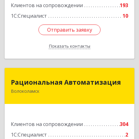
Клиентов на сопровождении
193
1С:Специалист
10
Отправить заявку
Отправить заявку
Показать контакты
Назад
Рациональная Автоматизация
Рациональная Автоматизация
Волоколамск
143600, Московская обл, Волоколамский р-н,
Волоколамск г, Октябрьская пл, дом № 10,
оф.12
Подробнее
Клиентов на сопровождении
304
1С:Специалист
2