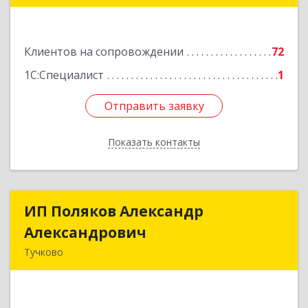
Подробнее
Клиентов на сопровождении
72
1С:Специалист
1
Отправить заявку
Отправить заявку
Показать контакты
Назад
ИП Поляков Александр
ИП Поляков Александр
Александрович
Александрович
Тучково
143160, Московская обл., Рузский р-н,
Дорохово п., Московская ул., д.9