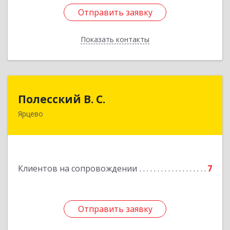
Отправить заявку
Отправить заявку
Показать контакты
Назад
Полесский В. С.
Полесский В. С.
Ярцево
215800,Смоленская обл. г. Ярцево,
ул.Краснофлотская д.30
Подробнее
Клиентов на сопровождении
7
Отправить заявку
Отправить заявку