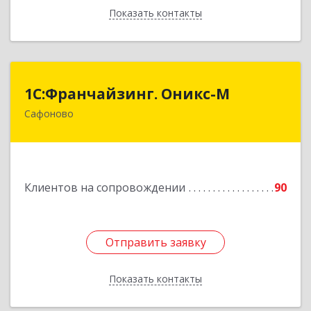
Показать контакты
Назад
1С:Франчайзинг. Оникс-М
1С:Франчайзинг. Оникс-М
Сафоново
215500, Смоленская обл, Сафоновский р-н,
Сафоново г, Революционная ул, дом № 9а
Подробнее
Клиентов на сопровождении
90
Отправить заявку
Отправить заявку
Показать контакты
Назад