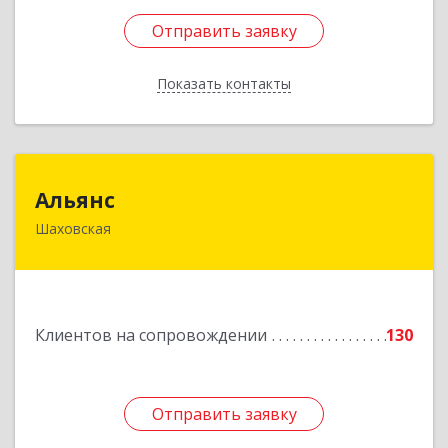
Отправить заявку
Отправить заявку
Показать контакты
Назад
Альянс
Альянс
Шаховская
143700, Московская обл, Шаховской р-н,
рп.Шаховская, ул.1-я Советская, дом № 44
Подробнее
Клиентов на сопровождении
130
Отправить заявку
Отправить заявку