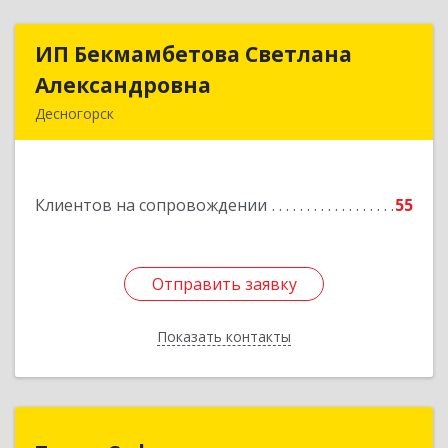
ИП Бекмамбетова Светлана
ИП Бекмамбетова Светлана
Александровна
Александровна
Десногорск
216400, Смоленская обл, Десногорск г, 4-й мкр,
дом № 7, кв.11
Клиентов на сопровождении
55
Подробнее
Отправить заявку
Отправить заявку
Показать контакты
Назад
Терра Софт