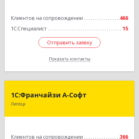
дом № 8, 306
Клиентов на сопровождении
466
Подробнее
1С:Специалист
15
Отправить заявку
Отправить заявку
Показать контакты
Назад
1С:Франчайзи А-Софт
1С:Франчайзи А-Софт
Липецк
398059, Липецкая обл, Липецк г, Фрунзе ул,
дом № 27
Подробнее
Клиентов на сопровождении
366