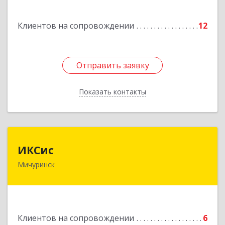
Подробнее
Клиентов на сопровождении
12
Отправить заявку
Отправить заявку
Показать контакты
Назад
ИКСис
ИКСис
Мичуринск
393761, Тамбовская обл, Мичуринск г,
Набережная ул, дом № 275
Подробнее
Клиентов на сопровождении
6