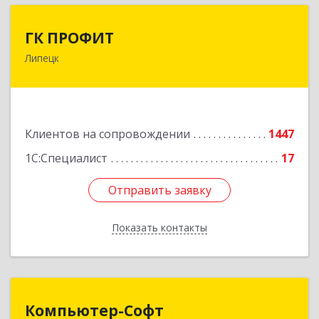
ГК ПРОФИТ
ГК ПРОФИТ
Липецк
398001, Липецкая обл, Липецк г, Советская ул,
дом № 66Б, пом.8
Подробнее
Клиентов на сопровождении
1447
1С:Специалист
17
Отправить заявку
Отправить заявку
Показать контакты
Назад
Компьютер-Софт
Компьютер-Софт