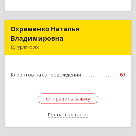
Охременко Наталья
Охременко Наталья
Владимировна
Владимировна
Бутурлиновка
Подробнее
Клиентов на сопровождении
67
Отправить заявку
Отправить заявку
Показать контакты
Назад