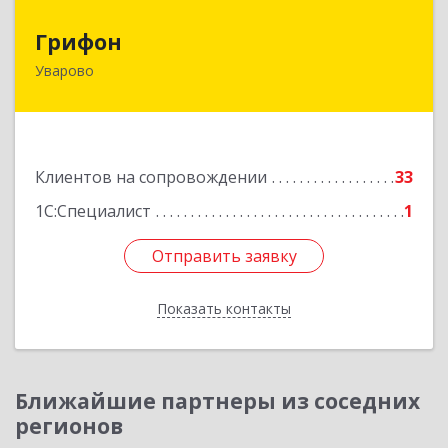
Грифон
Грифон
Уварово
393461, Тамбовская обл, Уварово г, Южная ул,
дом № 40А
Подробнее
Клиентов на сопровождении
33
1С:Специалист
1
Отправить заявку
Отправить заявку
Показать контакты
Назад
Ближайшие партнеры из соседних
регионов