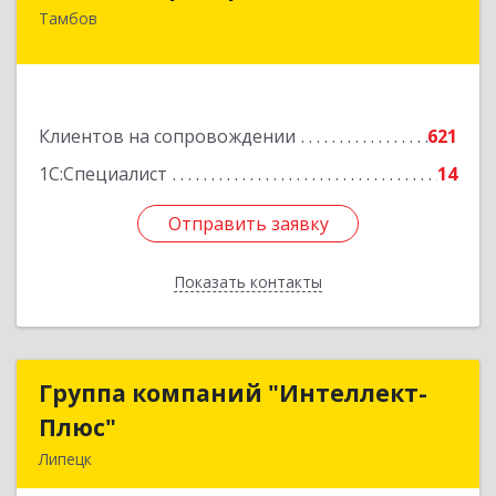
Тамбов
392000, Тамбовская обл, Тамбов г, Советская
ул, дом № 191
Подробнее
Клиентов на сопровождении
621
1С:Специалист
14
Отправить заявку
Отправить заявку
Показать контакты
Назад
Группа компаний "Интеллект-
Группа компаний "Интеллект-
Плюс"
Плюс"
Липецк
398024, Липецкая обл, Липецк г, Победы пл,