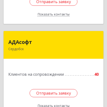
Отправить заявку
Отправить заявку
Показать контакты
Назад
АДАсофт
АДАсофт
Сердобск
442894, Пензенская обл, Сердобск г,
Чайковского ул, дом № 96А, кв.6
Подробнее
Клиентов на сопровождении
40
Отправить заявку
Отправить заявку
Показать контакты
Назад