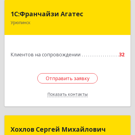
1С:Франчайзи Агатес
1С:Франчайзи Агатес
Урюпинск
403113, Волгоградская обл, Урюпинск г, Ленина
пр-кт, дом № 90а
Подробнее
Клиентов на сопровождении
32
Отправить заявку
Отправить заявку
Показать контакты
Назад
Хохлов Сергей Михайлович
Хохлов Сергей Михайлович