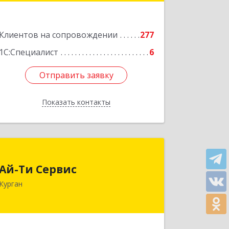
Подробнее
Клиентов на сопровождении
277
1С:Специалист
6
Отправить заявку
Отправить заявку
Показать контакты
Назад
Ай-Ти Сервис
Ай-Ти Сервис
640032, Курганская обл, г.о. Город
Курган
Курган, Курган г, Бажова ул, дом № 49,
оф.304
Подробнее