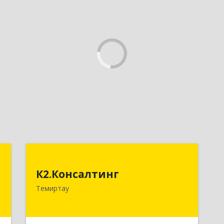
p
К2.Консалтинг
К2.Консалтинг
,
Республика Казахстан, г.Темиртау,
Темиртау
1
7мкр, дом 9, офис 61
е
Подробнее