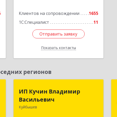
6
Клиентов на сопровождении
1655
1С:Специалист
11
Отправить заявку
Отправить заявку
Показать контакты
Назад
седних регионов
к
ИП Кучин Владимир
ИП Кучин Владимир
Васильевич
Васильевич
а
8
Куйбышев
632387, Новосибирская обл,
Куйбышев г, Тургенева ул, дом № 4