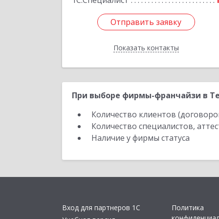
1С:Специалист
Отправить заявку
Отправить заявку
Показать контакты
Назад
При выборе фирмы-франчайзи в Те
Количество клиентов (договоро
Количество специалистов, атте
Наличие у фирмы статуса
Вход для партнеров 1С
Политика
конфиденциа