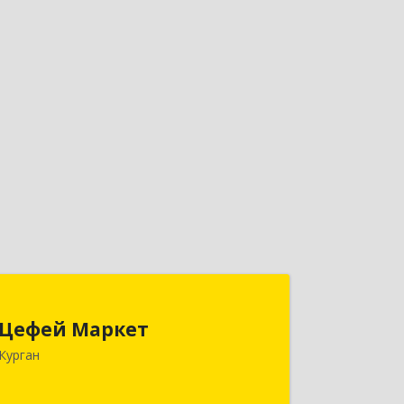
Цефей Маркет
Цефей Маркет
640002, Курганская обл, Курган г,
Курган
М.Горького ул, дом № 35/1