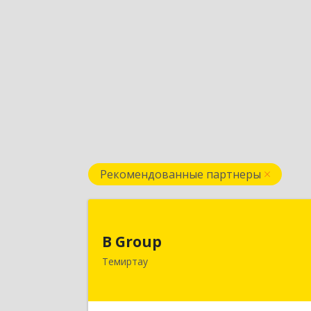
Рекомендованные партнеры
B Grou
B Group
РК, 101404, Карагандинская обл.
Темиртау
г.Темиртау, пр.Мира, д.118/
Подробне