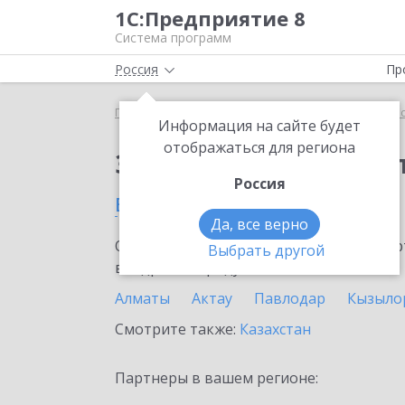
1С:Предприятие 8
Система программ
Россия
Пр
Главная
Сервисы ИТС
1С:Касса облачное при
Информация на сайте будет
отображаться для региона
Заказать 1С:Касса о
Россия
в Темиртау
Да, все верно
Ознакомьтесь с информационными карт
Выбрать другой
внедрение продукта.
Алматы
Актау
Павлодар
Кызыло
Смотрите также:
Казахстан
Партнеры в вашем регионе: