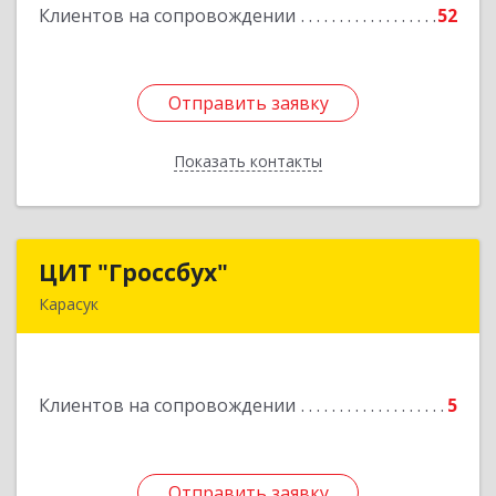
Клиентов на сопровождении
52
Подробнее
Отправить заявку
Отправить заявку
Показать контакты
Назад
ЦИТ "Гроссбух"
ЦИТ "Гроссбух"
Карасук
632861, Новосибирская обл, Карасукский р-н,
Карасук г, Сорокина ул, дом № 9, оф.3
Клиентов на сопровождении
5
Подробнее
Отправить заявку
Отправить заявку