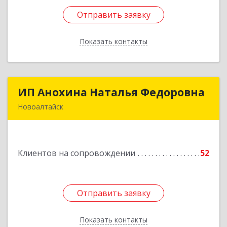
Отправить заявку
Отправить заявку
Показать контакты
Назад
ИП Анохина Наталья Федоровна
ИП Анохина Наталья Федоровна
Новоалтайск
658041, Алтайский край, Новоалтайск г,
Белоярская ул, дом № 132
Клиентов на сопровождении
52
Подробнее
Отправить заявку
Отправить заявку
Показать контакты
Назад