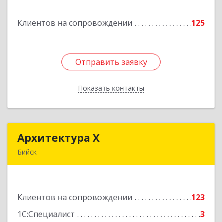
Клиентов на сопровождении
125
Подробнее
Отправить заявку
Отправить заявку
Показать контакты
Назад
Архитектура Х
Архитектура Х
Бийск
659300, Алтайский край, Бийск г, Турусова ул,
дом № 3
Клиентов на сопровождении
123
Подробнее
1С:Специалист
3