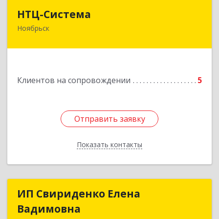
НТЦ-Система
НТЦ-Система
Ноябрьск
629804, Ямало-Ненецкий АО, Ноябрьск г, 60 лет
СССР ул, дом № 39
Подробнее
Клиентов на сопровождении
5
Отправить заявку
Отправить заявку
Показать контакты
Назад
ИП Свириденко Елена
ИП Свириденко Елена
Вадимовна
Вадимовна