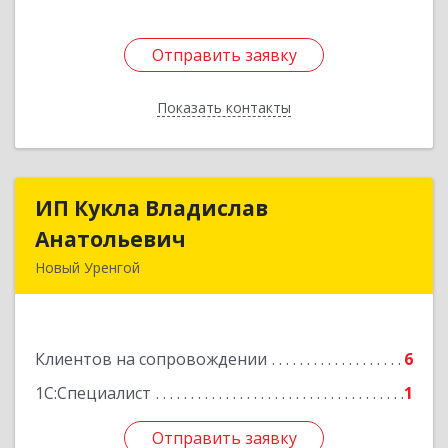
Отправить заявку
Отправить заявку
Показать контакты
Назад
ИП Кукла Владислав
ИП Кукла Владислав
Анатольевич
Анатольевич
Новый Уренгой
629306, Ямало-Ненецкий АО, Новый Уренгой г,
Интернациональная ул, дом № 2, кв.57
Клиентов на сопровождении
6
Подробнее
1С:Специалист
1
Отправить заявку
Отправить заявку