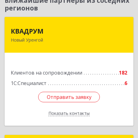
Ближайшие партнеры из соседних
регионов
КВАДРУМ
КВАДРУМ
Новый Уренгой
629309, Ямало-Ненецкий АО, Новый Уренгой г,
Северное Кольцо ул, дом № 14
Подробнее
Клиентов на сопровождении
182
1С:Специалист
6
Отправить заявку
Отправить заявку
Показать контакты
Назад