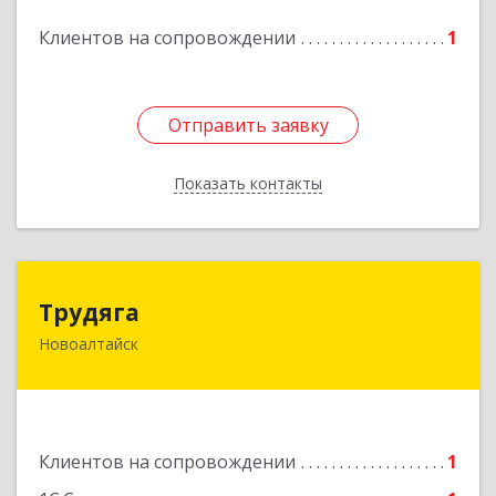
Подробнее
Клиентов на сопровождении
1
Отправить заявку
Отправить заявку
Показать контакты
Назад
Трудяга
Трудяга
Новоалтайск
658080, Алтайский край, Новоалтайск г,
Прудская ул, дом № 10-21
Подробнее
Клиентов на сопровождении
1