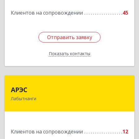
Подробнее
Клиентов на сопровождении
45
Отправить заявку
Отправить заявку
Показать контакты
Назад
АРЭС
АРЭС
Лабытнанги
629400, Ямало-Ненецкий АО, Лабытнанги г,
Дзержинского ул, дом № 8, кв.62
Подробнее
Клиентов на сопровождении
12