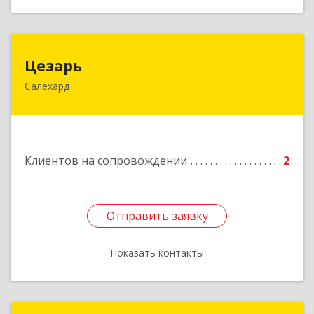
Цезарь
Цезарь
Салехард
629008, Ямало-Ненецкий АО, Салехард г,
Глазкова ул, дом № 4 б
Подробнее
Клиентов на сопровождении
2
Отправить заявку
Отправить заявку
Показать контакты
Назад