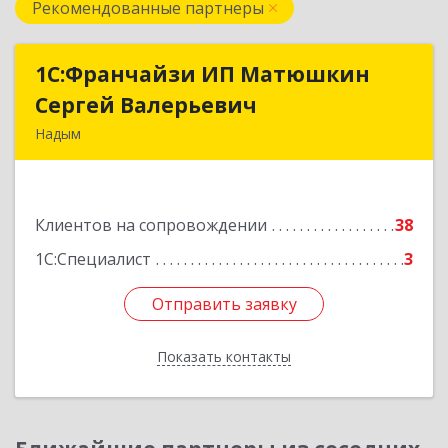
Рекомендованные партнеры
1С:Франчайзи ИП Матюшкин
1С:Франчайзи ИП Матюшкин
Сергей Валерьевич
Сергей Валерьевич
Надым
629730, Ямало-Ненецкий АО, Надым г, ул.
Зверева, дом № 47, кв.28
Клиентов на сопровождении
38
Подробнее
1С:Специалист
3
Отправить заявку
Отправить заявку
Показать контакты
Назад