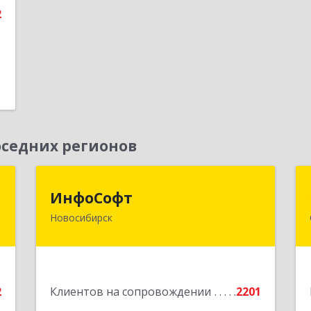
2
е
седних регионов
к
ИнфоСофт
ИнфоСофт
Новосибирск
,
630091, Новосибирская обл,
№
Новосибирск г, Крылова ул, дом № 31
,
а
Подробнее
2
Клиентов на сопровождении
2201
е