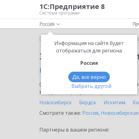
1С:Предприятие 8
Система программ
Россия
Пр
Главная
Сервисы ИТС
1С:Касса облачное при
Информация на сайте будет
отображаться для региона
Заказать 1С:Касса о
Россия
в Куйбышеве
Да, все верно
Ознакомьтесь с информационными карт
Выбрать другой
внедрение продукта.
Новосибирск
Бердск
Искитим
Ка
Смотрите также:
Россия
,
Новосибирская
Партнеры в вашем регионе: