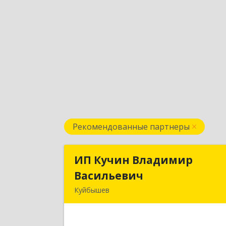
Рекомендованные партнеры
ИП Кучин Владимир
ИП Кучин Владими
Васильевич
Васильеви
Куйбышев
632387, Новосибирская обл
Куйбышев г, Тургенева ул, дом № 