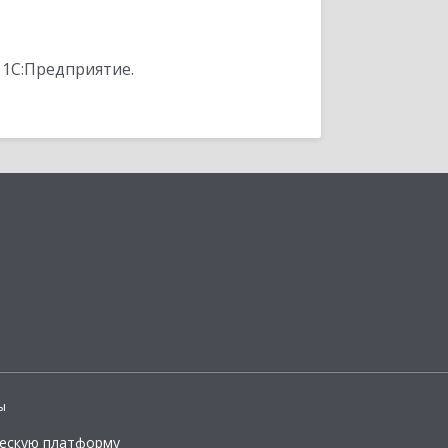
 1С:Предприятие.
ы
ческую платформу