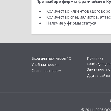
При выборе фирмы-франчайзи в Ку
Количество клиентов (договоро
Количество специалистов, атте
Наличие у фирмы статуса
Вход для партнеров 1С
Политика
конфиденциа
Учебная версия
Замечания по
Стать партнером
Другие сайты
© 2011- 2026 ОО