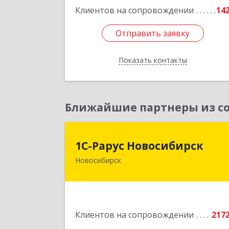
Клиентов на сопровождении
14
Подробне
Отправить заявку
Отправить заявку
Показать контакты
Назад
Ближайшие партнеры из со
1С-Рарус Новосибирс
1С-Рарус Новосибирск
Новосибирск
630015, Новосибирская обл
Новосибирск г, Планетная ул, дом 
30,производственный корпус 2Б
пом.5
Клиентов на сопровождении
217
Подробне