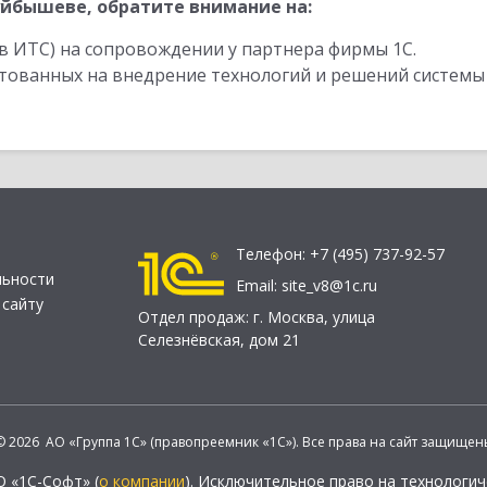
йбышеве, обратите внимание на:
в ИТС) на сопровождении у партнера фирмы 1С.
стованных на внедрение технологий и решений системы
Телефон:
+7 (495) 737-92-57
льности
Email:
site_v8@1c.ru
 сайту
Отдел продаж:
г. Москва
,
улица
Селезнёвская, дом 21
© 2026 АО «Группа 1С» (правопреемник «1С»). Все права на сайт защищен
О «1С-Софт» (
о компании
). Исключительное право на технологи