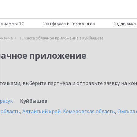
ограммы 1С
Платформа и технологии
Поддержка 
ложение
1С:Касса облачное приложение в Куйбышеве
блачное приложение
очками, выберите партнёра и отправьте заявку на ко
расук
Куйбышев
 область
,
Алтайский край
,
Кемеровская область
,
Омская 