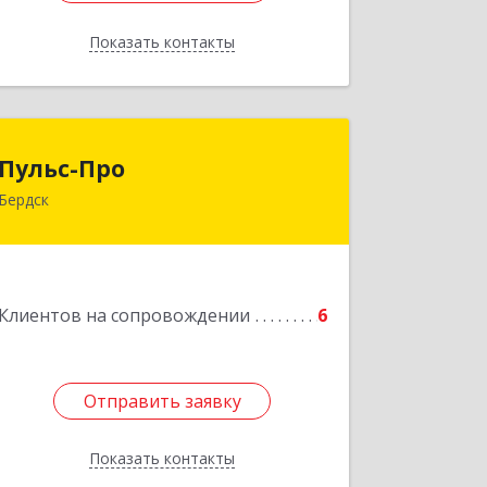
Показать контакты
Назад
Пульс-Про
Пульс-Про
Бердск
633010, Новосибирская обл, Бердск,
Ленина, дом № 89/8, оф.509
Подробнее
Клиентов на сопровождении
6
Отправить заявку
Отправить заявку
Показать контакты
Назад