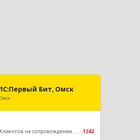
1С:Первый Бит, Омск
1С:Первый Бит, Омск
Омск
644099, Омская обл, Омск г, Гагарина
ул, дом № 14, оф.208
Подробнее
Клиентов на сопровождении
1242