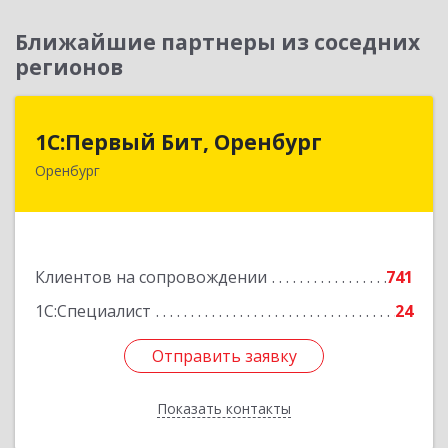
Ближайшие партнеры из соседних
регионов
1С:Первый Бит, Оренбург
1С:Первый Бит, Оренбург
Оренбург
460044, Оренбургская обл, Оренбург, Березка
ул, дом № 2/5, пом.4
Подробнее
Клиентов на сопровождении
741
1С:Специалист
24
Отправить заявку
Отправить заявку
Показать контакты
Назад