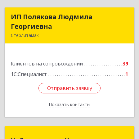
ИП Полякова Людмила
ИП Полякова Людмила
Георгиевна
Георгиевна
Стерлитамак
453120, Башкортостан Респ, Стерлитамак г,
Имая Насыри ул, дом № 1, кв.74
Клиентов на сопровождении
39
Подробнее
1С:Специалист
1
Отправить заявку
Отправить заявку
Показать контакты
Назад
Хайруллины и К