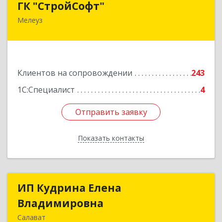
ГК "СтройСофт"
Мелеуз
453852, Башкортостан Респ, Мелеуз г, Ленина
ул, дом № 160а, кв.4
Подробнее
Клиентов на сопровождении
243
1С:Специалист
4
Отправить заявку
Отправить заявку
Показать контакты
Назад
ИП Кудрина Елена
ИП Кудрина Елена
Владимировна
Владимировна
Салават