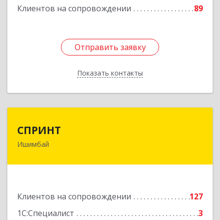
Клиентов на сопровождении
89
Отправить заявку
Отправить заявку
Показать контакты
Назад
СПРИНТ
СПРИНТ
Ишимбай
453201, Башкортостан Респ, Ишимбайский р-н,
Ишимбай г, Якупа Кулмыя ул, дом № 25
Подробнее
Клиентов на сопровождении
127
1С:Специалист
3