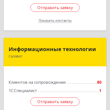
Отправить заявку
Отправить заявку
Показать контакты
Назад
Информационные технологии
Информационные технологии
Салават
453259, Башкортостан Респ, Салават г,
Северная ул, дом № 15, оф.108
Подробнее
Клиентов на сопровождении
80
1С:Специалист
1
Отправить заявку
Отправить заявку