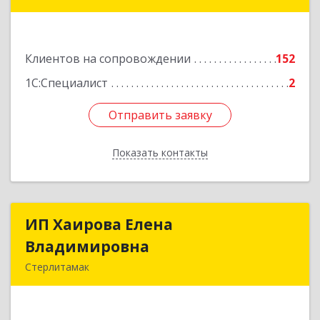
453265, Башкортостан Респ, Салават г,
Бекетова ул, дом № 10, кв.87
Клиентов на сопровождении
152
Подробнее
1С:Специалист
2
Отправить заявку
Отправить заявку
Показать контакты
Назад
ИП Хаирова Елена
ИП Хаирова Елена
Владимировна
Владимировна
Стерлитамак
Подробнее