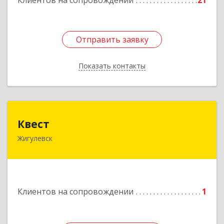
Клиентов на сопровождении
21
Подробнее
Отправить заявку
Отправить заявку
Показать контакты
Назад
Квест
Квест
Жигулевск
445350, Самарская обл., Жигулевск, ул.Пушкина,
21, офис 4
Подробнее
Клиентов на сопровождении
1