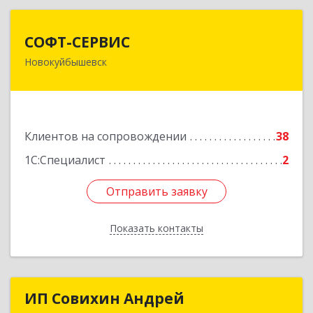
СОФТ-СЕРВИС
СОФТ-СЕРВИС
Новокуйбышевск
446206, Самарская обл, Новокуйбышевск г,
Островского ул, дом № 17А 12, оф.47
Подробнее
Клиентов на сопровождении
38
1С:Специалист
2
Отправить заявку
Отправить заявку
Показать контакты
Назад
ИП Совихин Андрей
ИП Совихин Андрей