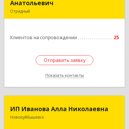
Анатольевич
Анатольевич
Отрадный
446300, Самарская обл, Отрадный г, Ленина ул,
дом № 3, кв.85
Клиентов на сопровождении
25
Подробнее
Отправить заявку
Отправить заявку
Показать контакты
Назад
ИП Иванова Алла Николаевна
ИП Иванова Алла Николаевна
Новокуйбышевск
446 201, Самарская обл.,
г.Новокуйбышевск,ул.Ворошилова,д.30,кв.70