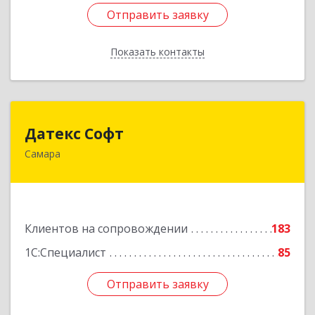
Отправить заявку
Отправить заявку
Показать контакты
Назад
Датекс Софт
Датекс Софт
Самара
443070, Самарская обл, Самара г, Партизанская
ул, дом № 86, оф.723
Подробнее
Клиентов на сопровождении
183
1С:Специалист
85
Отправить заявку
Отправить заявку