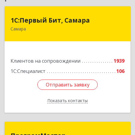
1С:Первый Бит, Самара
1С:Первый Бит, Самара
Самара
443013, Самарская обл, Самара г, Дачная ул,
дом № 24, пом.2/25
Подробнее
Клиентов на сопровождении
1939
1С:Специалист
106
Отправить заявку
Отправить заявку
Показать контакты
Назад
ПрограмМастер