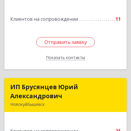
Подробнее
Клиентов на сопровождении
11
Отправить заявку
Отправить заявку
Показать контакты
Назад
ИП Брусянцев Юрий
ИП Брусянцев Юрий
Александрович
Александрович
Новокуйбышевск
446200, Самарская обл, Новокуйбышевск г,
Гагарина 11