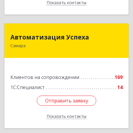
Показать контакты
Назад
Автоматизация Успеха
Автоматизация Успеха
Самара
443011, Самарская обл, Самара г, 22
Партсъезда ул, дом № 207, оф.14
Подробнее
Клиентов на сопровождении
169
1С:Специалист
14
Отправить заявку
Отправить заявку
Показать контакты
Назад