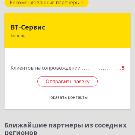
Рекомендованные партнеры
ВТ-Сервис
ВТ-Сервис
Кинель
446436, Самарская обл, Кинель г, Маяковского
ул, дом № 61
Подробнее
Клиентов на сопровождении
5
Отправить заявку
Отправить заявку
Показать контакты
Назад
Ближайшие партнеры из соседних
регионов