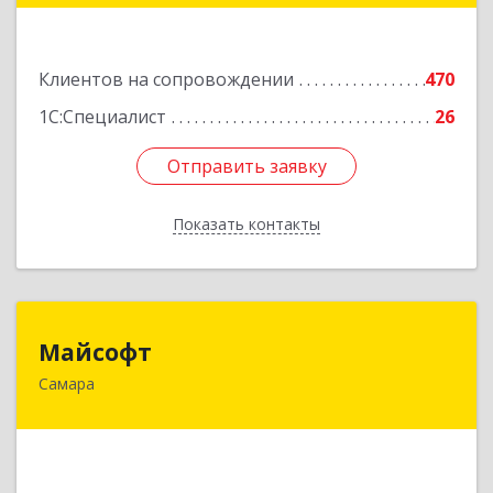
Подробнее
Клиентов на сопровождении
470
1С:Специалист
26
Отправить заявку
Отправить заявку
Показать контакты
Назад
Майсофт
Майсофт
Самара
443076, Самарская обл, Самара г, Партизанская
ул, дом № 177А, ком.1,2,3,4,5
Подробнее