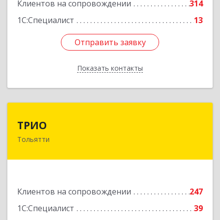
Клиентов на сопровождении
314
1С:Специалист
13
Отправить заявку
Отправить заявку
Показать контакты
Назад
ТРИО
ТРИО
Тольятти
445004, Самарская обл, Тольятти г,
Автозаводское ш, дом № 21, оф.200
Подробнее
Клиентов на сопровождении
247
1С:Специалист
39