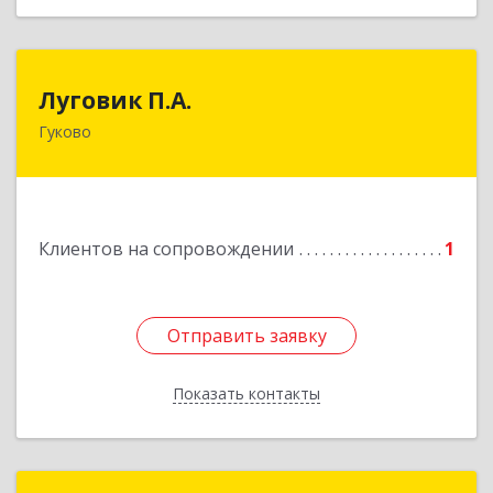
Луговик П.А.
Луговик П.А.
Гуково
Подробнее
Клиентов на сопровождении
1
Отправить заявку
Отправить заявку
Показать контакты
Назад