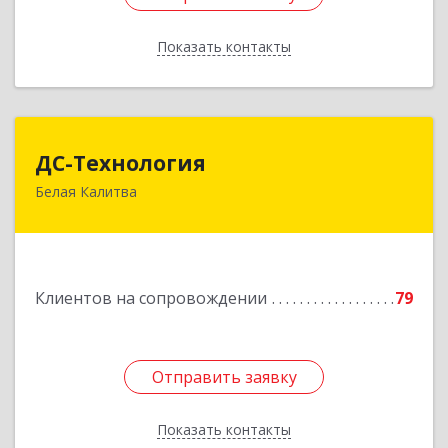
Показать контакты
Назад
ДС-Технология
ДС-Технология
Белая Калитва
347045, Ростовская обл, Белокалитвинский р-н,
Белая Калитва г, Вокзальная ул, дом № 381
Подробнее
Клиентов на сопровождении
79
Отправить заявку
Отправить заявку
Показать контакты
Назад