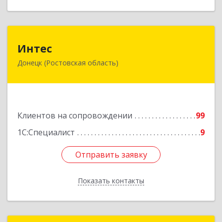
Интес
Интес
Донецк (Ростовская область)
346330, Ростовская обл, Донецк г, 60-й кв-л,
дом № 6 ( пристройка)
Подробнее
Клиентов на сопровождении
99
1С:Специалист
9
Отправить заявку
Отправить заявку
Показать контакты
Назад