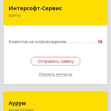
Интерсофт-Сервис
Интерсофт-Сервис
Шахты
346480, Ростовская обл, Шахты г, Советская ул,
дом № 279/10
Подробнее
Клиентов на сопровождении
56
Отправить заявку
Отправить заявку
Показать контакты
Назад
Аурум
Аурум
Белая Калитва