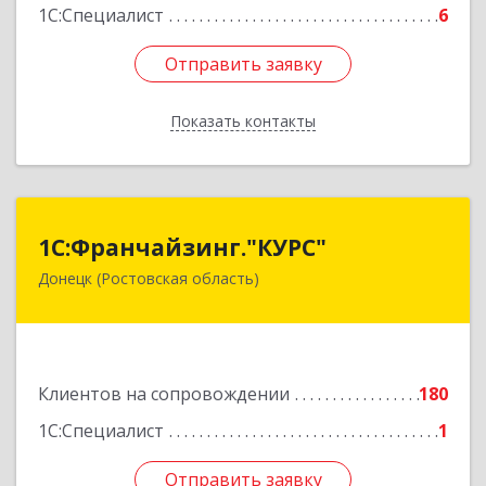
1С:Специалист
6
Отправить заявку
Отправить заявку
Показать контакты
Назад
1С:Франчайзинг."КУРС"
1С:Франчайзинг."КУРС"
Донецк (Ростовская область)
346330, Ростовская обл, Донецк г, Благодатный
пер, дом № 16
Подробнее
Клиентов на сопровождении
180
1С:Специалист
1
Отправить заявку
Отправить заявку