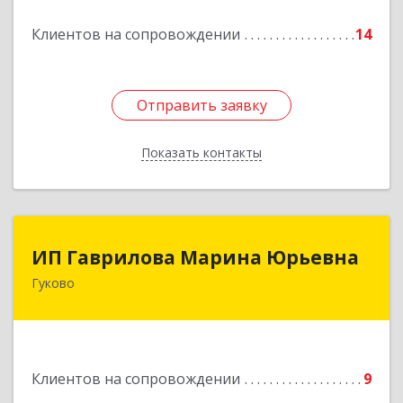
Подробнее
Клиентов на сопровождении
14
Отправить заявку
Отправить заявку
Показать контакты
Назад
ИП Гаврилова Марина Юрьевна
ИП Гаврилова Марина Юрьевна
Гуково
Подробнее
Клиентов на сопровождении
9