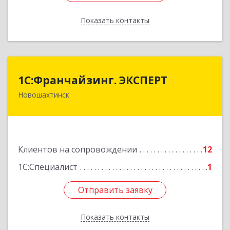
Показать контакты
Назад
1С:Франчайзинг. ЭКСПЕРТ
1С:Франчайзинг. ЭКСПЕРТ
Новошахтинск
346901, Ростовская обл, Новошахтинск г,
Куйбышева ул, дом № 6, кв.2
Подробнее
Клиентов на сопровождении
12
1С:Специалист
1
Отправить заявку
Отправить заявку
Показать контакты
Назад