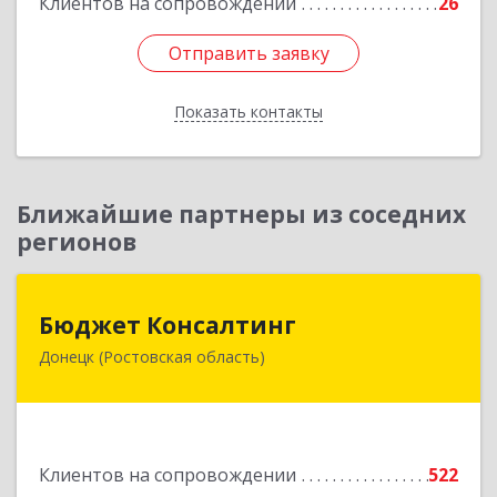
Клиентов на сопровождении
26
Отправить заявку
Отправить заявку
Показать контакты
Назад
Ближайшие партнеры из соседних
регионов
Бюджет Консалтинг
Бюджет Консалтинг
Донецк (Ростовская область)
346338, Ростовская обл, г.о. Город Донецк,
Донецк г, 12-й кв-л, дом № 10, оф.28
Подробнее
Клиентов на сопровождении
522