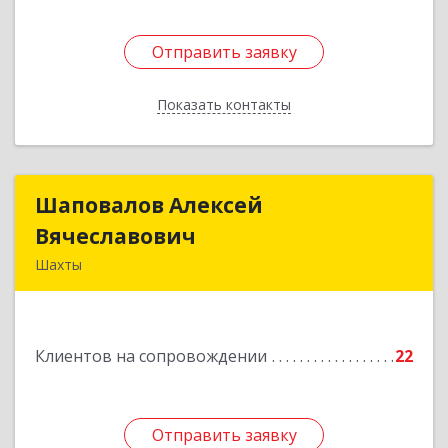
Отправить заявку
Отправить заявку
Показать контакты
Назад
Шаповалов Алексей
Шаповалов Алексей
Вячеславович
Вячеславович
Шахты
346510, Шахты г, Ленина ул, дом № 142
Подробнее
Клиентов на сопровождении
22
Отправить заявку
Отправить заявку