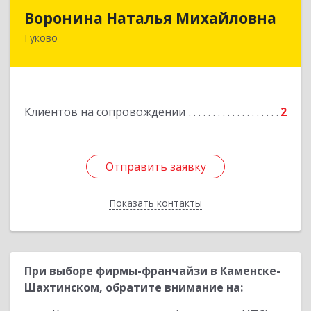
Воронина Наталья Михайловна
Воронина Наталья Михайловна
Гуково
Подробнее
Клиентов на сопровождении
2
Отправить заявку
Отправить заявку
Показать контакты
Назад
При выборе фирмы-франчайзи в Каменске-
Шахтинском, обратите внимание на: