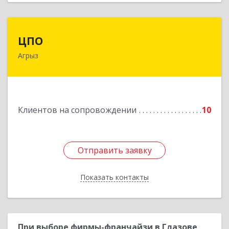
ЦПО
ЦПО
Агрыз
422230, Татарстан Респ (Татарстан), м.р-н
Агрызский, г.п. город Агрыз, Агрыз г, Гагарина
ул, дом № 70, пом.1000, пом.3
Подробнее
Клиентов на сопровождении
10
Отправить заявку
Отправить заявку
Показать контакты
Назад
При выборе фирмы-франчайзи в Глазове,