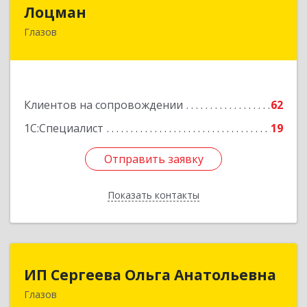
Лоцман
Лоцман
Глазов
427620, Удмуртская Респ, Глазов г, Сибирская
ул, дом № 20
Подробнее
Клиентов на сопровождении
62
1С:Специалист
19
Отправить заявку
Отправить заявку
Показать контакты
Назад
ИП Сергеева Ольга Анатольевна
ИП Сергеева Ольга Анатольевна
Глазов
427620, Удмуртская Респ, Глазов г,