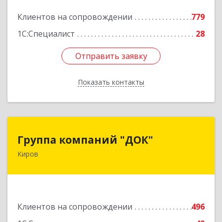
Подробнее
Клиентов на сопровождении
779
1С:Специалист
28
Отправить заявку
Отправить заявку
Показать контакты
Назад
Группа компаний "ДОК"
Группа компаний "ДОК"
Киров
610017, Кировская обл, Киров г, Горького ул,
дом № 17
Подробнее
Клиентов на сопровождении
496