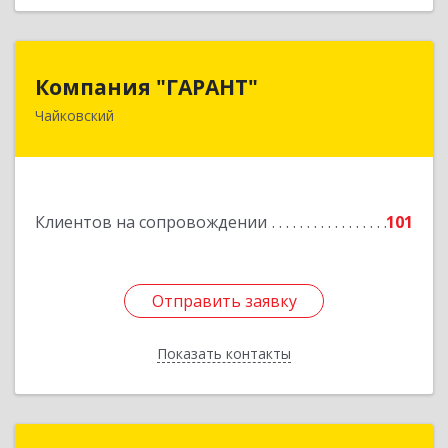
Компания "ГАРАНТ"
Компания "ГАРАНТ"
Чайковский
617760, Пермский край, Чайковский г, Карла
Маркса ул, дом № 31, оф.3
Подробнее
Клиентов на сопровождении
101
Отправить заявку
Отправить заявку
Показать контакты
Назад