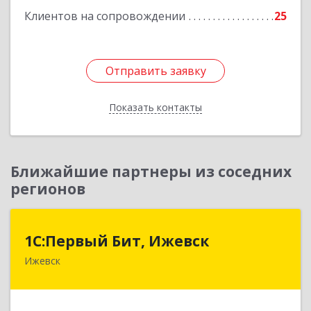
Клиентов на сопровождении
25
Отправить заявку
Отправить заявку
Показать контакты
Назад
Ближайшие партнеры из соседних
регионов
1С:Первый Бит, Ижевск
1С:Первый Бит, Ижевск
Ижевск
426008, Удмуртская Респ, Ижевск г,
Коммунаров ул, дом № 234