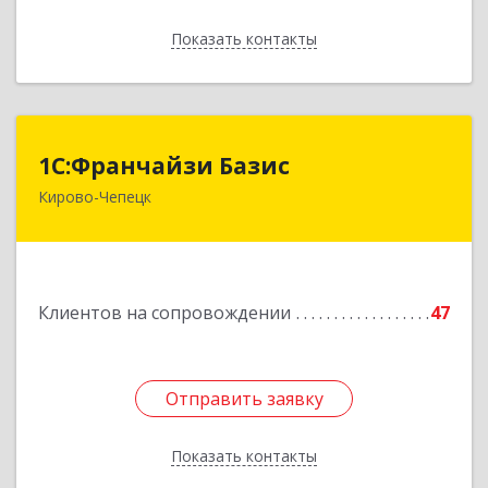
Показать контакты
Назад
1С:Франчайзи Базис
1С:Франчайзи Базис
Кирово-Чепецк
613044, Кировская обл, город Кирово-Чепецк
г.о., Кирово-Чепецк г, Школьная ул, дом № 2,
оф.323
Подробнее
Клиентов на сопровождении
47
Отправить заявку
Отправить заявку
Показать контакты
Назад