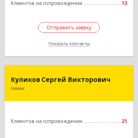
Клиентов на сопровождении
13
Отправить заявку
Отправить заявку
Показать контакты
Назад
Куликов Сергей Викторович
Куликов Сергей Викторович
Неман
238710, Калининградская обл, Неман г,
Красноармейская ул, дом № 8, кв.60
Подробнее
Клиентов на сопровождении
21