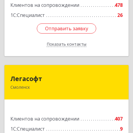
Клиентов на сопровождении
478
1С:Специалист
26
Отправить заявку
Отправить заявку
Показать контакты
Назад
Легасофт
Легасофт
Смоленск
214018, Смоленская обл, Смоленск г, Ново-
Рославльская ул, дом № 13
Подробнее
Клиентов на сопровождении
407
1С:Специалист
9