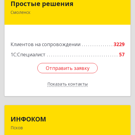
Простые решения
Смоленск
214015, Смоленская обл, Смоленск г, Большая
Краснофлотская ул, дом № 17
Подробнее
Клиентов на сопровождении
3229
1С:Специалист
57
Отправить заявку
Отправить заявку
Показать контакты
Назад
ИНФОКОМ
ИНФОКОМ
Псков
180000, Псковская обл, Псков г, Советская ул,