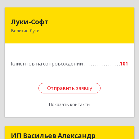
Луки-Софт
Луки-Софт
Великие Луки
182113, Псковская обл, Великие Луки г,
Октябрьский пр-кт, дом № 56А, оф.2
Подробнее
Клиентов на сопровождении
101
Отправить заявку
Отправить заявку
Показать контакты
Назад
ИП Васильев Александр
ИП Васильев Александр