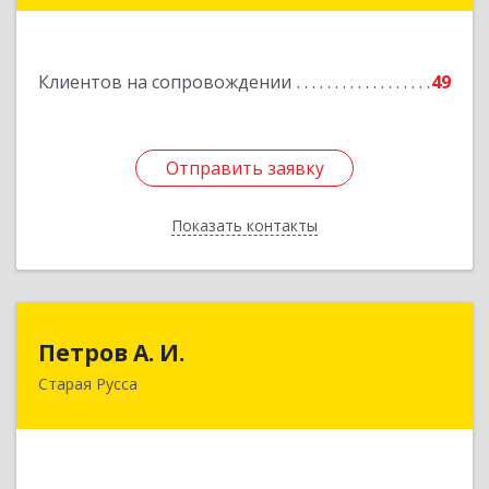
172840, Тверская обл, Торопец г, Гоголя ул,
дом № 13
Клиентов на сопровождении
49
Подробнее
Отправить заявку
Отправить заявку
Показать контакты
Назад
Петров А. И.
Петров А. И.
Старая Русса
Старая Русса, пер.Волотовский, д.23
Подробнее