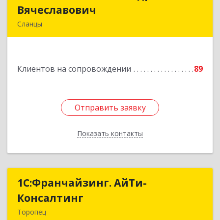
Вячеславович
Вячеславович
Сланцы
Ленинградская обл, Сланцы г, Спортивная ул,
дом № 2
Клиентов на сопровождении
89
Подробнее
Отправить заявку
Отправить заявку
Показать контакты
Назад
1С:Франчайзинг. АйТи-
1С:Франчайзинг. АйТи-
Консалтинг
Консалтинг
Торопец