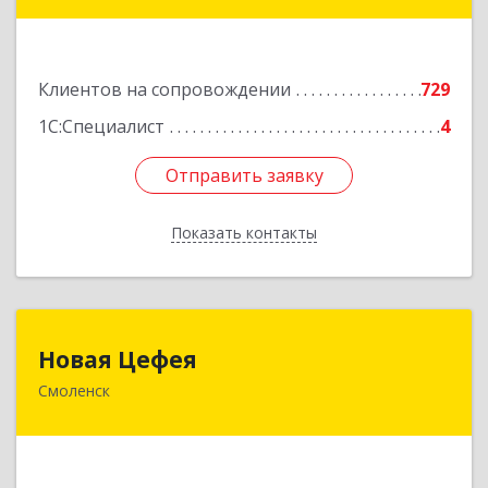
дом № 42г
Подробнее
Клиентов на сопровождении
729
1С:Специалист
4
Отправить заявку
Отправить заявку
Показать контакты
Назад
Новая Цефея
Новая Цефея
Смоленск
214018, Смоленская обл, Смоленск г, Раевского
ул, дом № 10
Подробнее