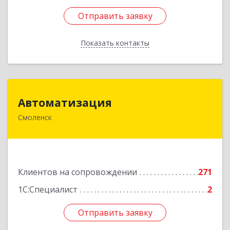
Отправить заявку
Отправить заявку
Показать контакты
Назад
Автоматизация
Автоматизация
Смоленск
214019, Смоленская обл, Смоленск г, Марии
Октябрьской ул, дом № 16, оф.107
Подробнее
Клиентов на сопровождении
271
1С:Специалист
2
Отправить заявку
Отправить заявку