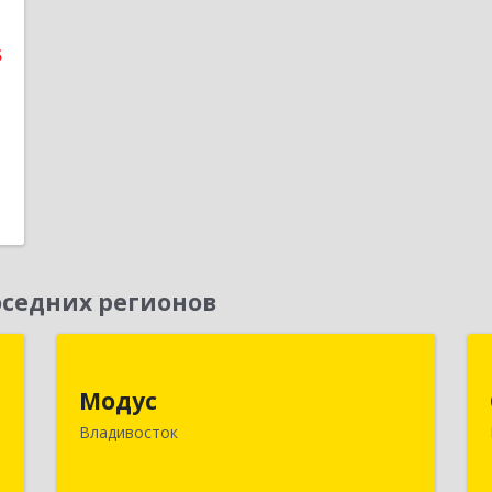
5
1
седних регионов
х
Модус
й
Модус
690091, Приморский край,
Владивосток
Владивосток г, ул. Фадеева, д. 10
к
2