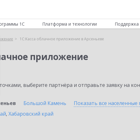
ограммы 1С
Платформа и технологии
Поддержка 
ложение
1С:Касса облачное приложение в Арсеньеве
блачное приложение
очками, выберите партнёра и отправьте заявку на ко
сеньев
Большой Камень
Показать все населенные
рай
,
Хабаровский край