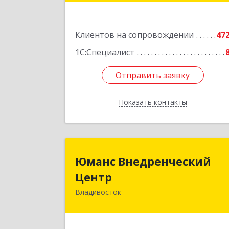
Подробне
Клиентов на сопровождении
47
1С:Специалист
Отправить заявку
Отправить заявку
Показать контакты
Назад
Юманс Внедренчески
Юманс Внедренческий
Цент
Центр
Владивосток
690014, Приморский край
Владивосток г, Некрасовская ул, до
№ 48