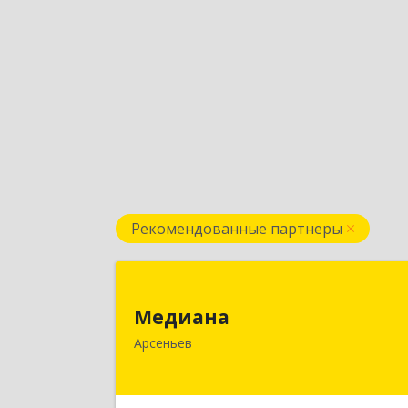
Рекомендованные партнеры
Медиан
Медиана
692330, Приморский край, Арсеньев г
Арсеньев
Ломоносова ул, дом № 24, кв.
Подробне