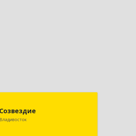
Созвездие
Созвездие
690069, Приморский край,
Владивосток
Владивосток г, Тухачевского ул, дом
№ 62, кв.94