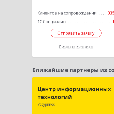
Клиентов на сопровождении
33
1С:Специалист
Отправить заявку
Отправить заявку
Показать контакты
Назад
Ближайшие партнеры из со
Центр информационны
Центр информационных
технологи
технологий
Уссурийск
692512, Приморский край, Уссурийс
г, Пушкина ул, дом № 1, пом.