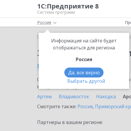
1С:Предприятие 8
Система программ
Россия
Пр
Главная
Сервисы ИТС
1С:Касса облачное при
Информация на сайте будет
отображаться для региона
Заказать 1С:Касса о
Россия
в Арсеньеве
Да, все верно
Ознакомьтесь с информационными карт
Выбрать другой
внедрение продукта.
Артем
Владивосток
Находка
Ар
Смотрите также:
Россия
,
Приморский к
Партнеры в вашем регионе: