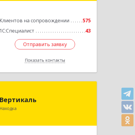
Подробнее
Клиентов на сопровождении
575
1С:Специалист
43
Отправить заявку
Отправить заявку
Показать контакты
Назад
Вертикаль
Вертикаль
692928, Приморский край, Находка г,
Находка
Постышева ул, дом № 27
Подробнее