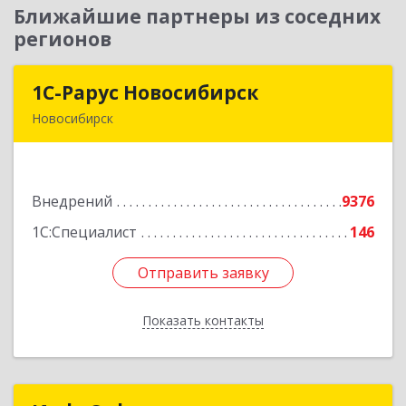
Ближайшие партнеры из соседних
регионов
1С-Рарус Новосибирск
1С-Рарус Новосибирск
Новосибирск
630015, Новосибирская обл, Новосибирск г,
Планетная ул, дом № 30,производственный
корпус 2Б, пом.5а
Внедрений
9376
Подробнее
1С:Специалист
146
Отправить заявку
Отправить заявку
Показать контакты
Назад