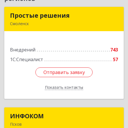
Простые решения
Простые решения
Смоленск
214015, Смоленская обл, Смоленск г, Большая
Краснофлотская ул, дом № 17
Внедрений
743
Подробнее
1С:Специалист
57
Отправить заявку
Отправить заявку
Показать контакты
Назад
ИНФОКОМ
ИНФОКОМ
Псков