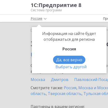
1С:Предприятие 8
Система программ
Россия
Пр
Главная
Сервисы ИТС
1С:Кабинет сотрудника
Информация на сайте будет
отображаться для региона
Заказать 1С:Кабинет
Россия
в Нахабине
Да, все верно
Ознакомьтесь с информационными карт
Выбрать другой
внедрение продукта.
Москва
Дмитров
Павловский Поса
Смотрите также:
Россия
,
Москва и Моск
область
,
Тверская область
,
Тульская об
Партнеры в вашем регионе: