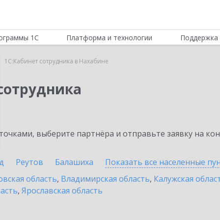
ограммы 1С
Платформа и технологии
Поддержка 
1С:Кабинет сотрудника в Нахабине
 сотрудника
очками, выберите партнёра и отправьте заявку на ко
д
Реутов
Балашиха
Показать все населенные
пу
овская область
,
Владимирская область
,
Калужская облас
ласть
,
Ярославская область