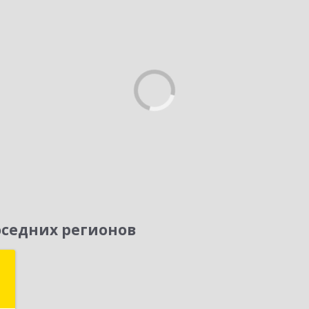
седних регионов
Т
,