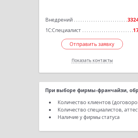
корпус 340, этаж 1, пом.Х, ком.1-
Внедрений
332
Подробне
1С:Специалист
1
Отправить заявку
Отправить заявку
Показать контакты
Назад
При выборе фирмы-франчайзи, обр
Количество клиентов (договоро
Количество специалистов, атте
Наличие у фирмы статуса