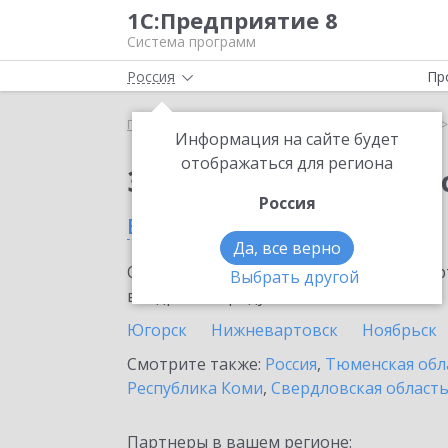
1С:Предприятие 8
Система программ
Россия
Пр
Главная
Сервисы ИТС
1С:Кабинет сотрудника
Информация на сайте будет
отображаться для региона
Заказать 1С:Кабинет
Россия
в Надыме
Да, все верно
Ознакомьтесь с информационными карт
Выбрать другой
внедрение продукта.
Югорск
Нижневартовск
Ноябрьск
Смотрите также:
Россия
,
Тюменская обл
Республика Коми
,
Свердловская област
Партнеры в вашем регионе: