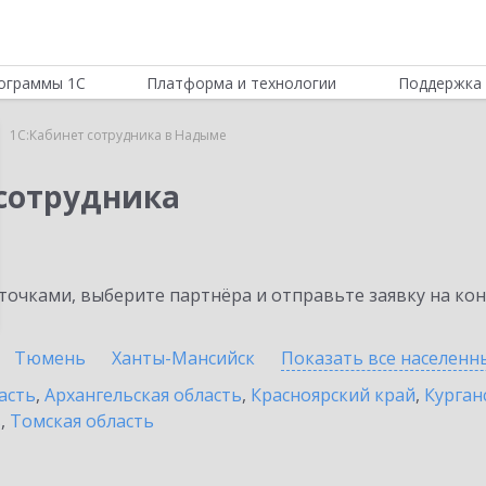
ограммы 1С
Платформа и технологии
Поддержка 
1С:Кабинет сотрудника в Надыме
 сотрудника
очками, выберите партнёра и отправьте заявку на ко
Тюмень
Ханты-Мансийск
Показать все населен
асть
,
Архангельская область
,
Красноярский край
,
Курган
ь
,
Томская область