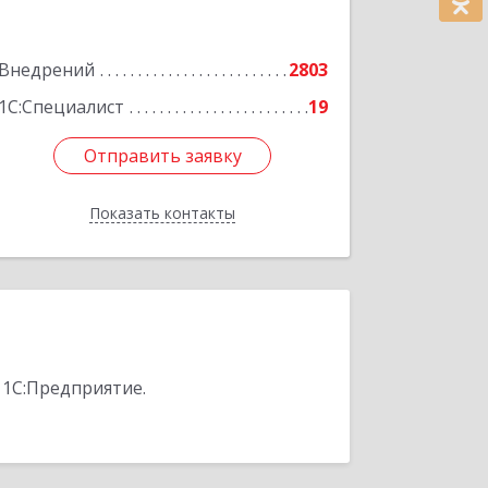
Фрунзе ул, дом № 27
Внедрений
2803
Подробнее
1С:Специалист
19
Отправить заявку
Отправить заявку
Показать контакты
Назад
 1С:Предприятие.