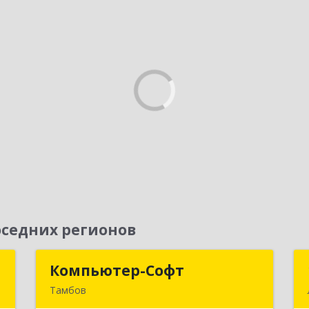
седних регионов
Т
Компьютер-Софт
Компьютер-Софт
Тамбов
,
392000, Тамбовская обл, Тамбов г,