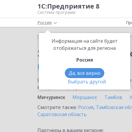
1С:Предприятие 8
Система программ
Россия
Пр
Главная
Сервисы ИТС
1С:Кабинет сотрудника
Информация на сайте будет
отображаться для региона
Заказать 1С:Кабинет
Россия
в Мичуринске
Да, все верно
Ознакомьтесь с информационными карт
Выбрать другой
внедрение продукта.
Мичуринск
Моршанск
Тамбов
Смотрите также:
Россия
,
Тамбовская об
Саратовская область
Партнеры в вашем регионе: