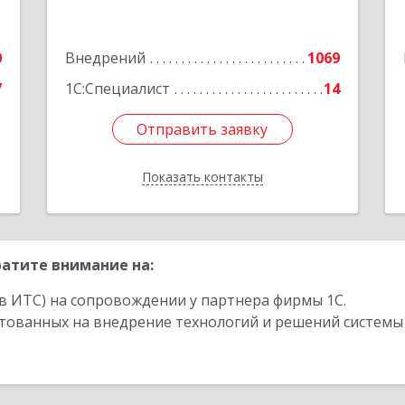
8
Советская ул, дом № 191
0
Внедрений
1069
е
Подробнее
7
1С:Специалист
14
Отправить заявку
Отправить заявку
Показать контакты
Назад
атите внимание на:
в ИТС) на сопровождении у партнера фирмы 1С.
стованных на внедрение технологий и решений системы