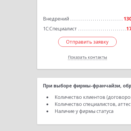
Советская ул, дом № 66Б, пом.
Внедрений
13
Подробне
1С:Специалист
1
Отправить заявку
Отправить заявку
Показать контакты
Назад
При выборе фирмы-франчайзи, обр
Количество клиентов (договоро
Количество специалистов, атте
Наличие у фирмы статуса