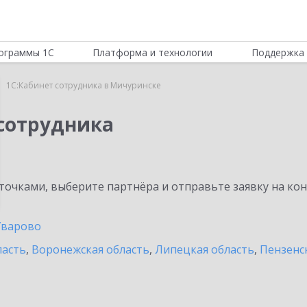
ограммы 1С
Платформа и технологии
Поддержка 
1С:Кабинет сотрудника в Мичуринске
 сотрудника
очками, выберите партнёра и отправьте заявку на ко
Уварово
ласть
,
Воронежская область
,
Липецкая область
,
Пензенс