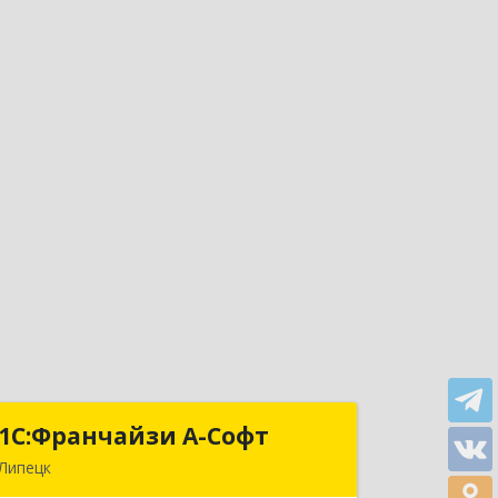
1С:Франчайзи А-Софт
1С:Франчайзи А-Софт
Липецк
398059, Липецкая обл, Липецк г,