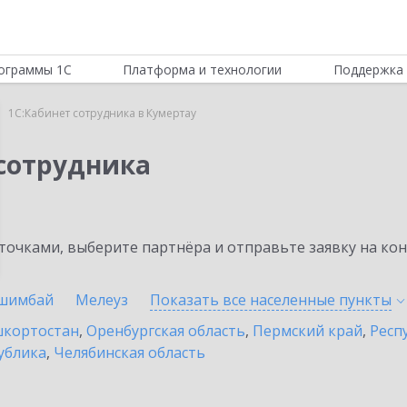
ограммы 1С
Платформа и технологии
Поддержка 
1С:Кабинет сотрудника в Кумертау
 сотрудника
очками, выберите партнёра и отправьте заявку на ко
шимбай
Мелеуз
Показать все населенные
пункты
шкортостан
,
Оренбургская область
,
Пермский край
,
Респ
ублика
,
Челябинская область