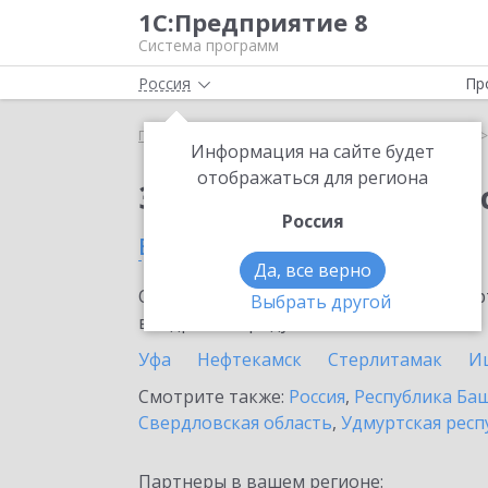
1С:Предприятие 8
Система программ
Россия
Пр
Главная
Сервисы ИТС
1С:Кабинет сотрудника
Информация на сайте будет
отображаться для региона
Заказать 1С:Кабинет
Россия
в Кумертау
Да, все верно
Ознакомьтесь с информационными карт
Выбрать другой
внедрение продукта.
Уфа
Нефтекамск
Стерлитамак
И
Смотрите также:
Россия
,
Республика Ба
Свердловская область
,
Удмуртская респ
Партнеры в вашем регионе: