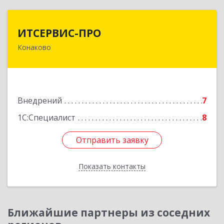
ИТСЕРВИС-ПРО
ИТСЕРВИС-ПРО
Конаково
171252, Тверская обл, Конаковский р-н,
Конаково г, Учебная ул, дом № 17, оф.35
Подробнее
Внедрений
7
1С:Специалист
8
Отправить заявку
Отправить заявку
Показать контакты
Назад
Ближайшие партнеры из соседних