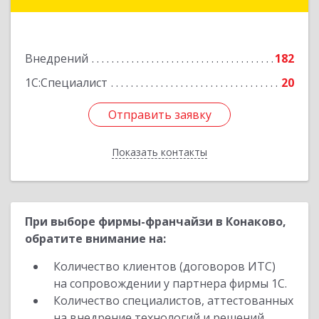
Базановой ул, дом № 20, кв.X
Подробнее
Внедрений
182
1С:Специалист
20
Отправить заявку
Отправить заявку
Показать контакты
Назад
При выборе фирмы-франчайзи в Конаково,
обратите внимание на:
Количество клиентов (договоров ИТС)
на сопровождении у партнера фирмы 1С.
Количество специалистов, аттестованных
на внедрение технологий и решений