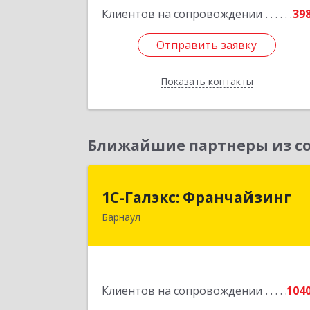
Клиентов на сопровождении
39
Отправить заявку
Отправить заявку
Показать контакты
Назад
Ближайшие партнеры из со
1С-Галэкс: Франчайзин
1С-Галэкс: Франчайзинг
Барнаул
656015, Алтайский край, Барнаул г
Деповская ул, дом № 7, каб.А-10
Подробне
Клиентов на сопровождении
104