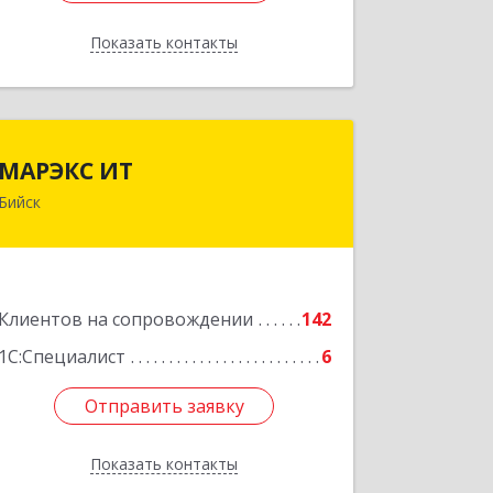
Показать контакты
Назад
МАРЭКС ИТ
МАРЭКС ИТ
Бийск
Алтайский край, Бийск г, Разина, дом
№ 94
Подробнее
Клиентов на сопровождении
142
1С:Специалист
6
Отправить заявку
Отправить заявку
Показать контакты
Назад