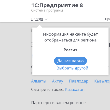
1С:Предприятие 8
Система программ
Россия
Пр
Главная
Сервисы ИТС
1С:Изменение сведений
Информация на сайте будет
отображаться для региона
Заказать 1С:Изменен
Россия
в Талдыкоргане
Да, все верно
Ознакомьтесь с информационными карт
Выбрать другой
внедрение продукта.
Алматы
Актау
Павлодар
Кызыло
Смотрите также:
Казахстан
Партнеры в вашем регионе: