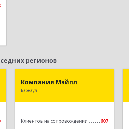
8
седних регионов
г
Компания Мэйпл
Компания Мэйпл
Барнаул
,
656038, Алтайский край, Барнаул г,
5
Комсомольский пр-кт, дом № 112
е
Подробнее
0
Клиентов на сопровождении
607