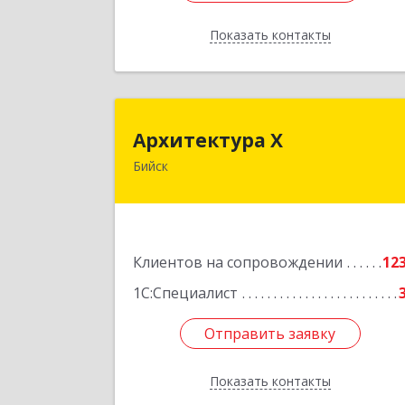
Показать контакты
Назад
Архитектура 
Архитектура Х
Бийск
659300, Алтайский край, Бийск г
Турусова ул, дом № 
Подробне
Клиентов на сопровождении
12
1С:Специалист
Отправить заявку
Отправить заявку
Показать контакты
Назад