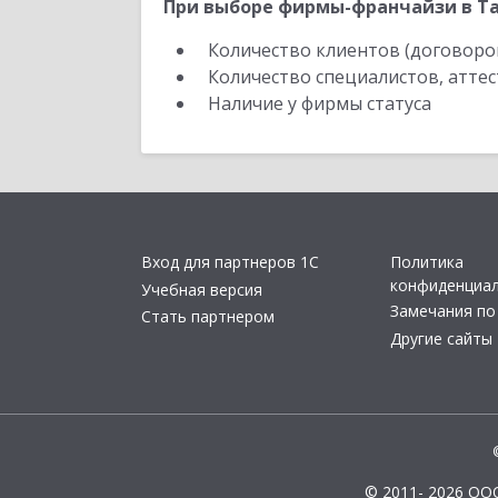
При выборе фирмы-франчайзи в Та
Количество клиентов (договоро
Количество специалистов, атте
Наличие у фирмы статуса
Вход для партнеров 1С
Политика
конфиденциа
Учебная версия
Замечания по
Стать партнером
Другие сайты
© 2011- 2026 ОО