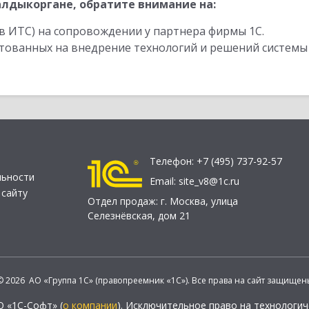
лдыкоргане, обратите внимание на:
в ИТС) на сопровождении у партнера фирмы 1С.
стованных на внедрение технологий и решений системы
Телефон:
+7 (495) 737-92-57
льности
Email:
site_v8@1c.ru
 сайту
Отдел продаж:
г. Москва
,
улица
Селезнёвская, дом 21
© 2026 АО «Группа 1С» (правопреемник «1С»). Все права на сайт защищен
О «1С-Софт» (
о компании
). Исключительное право на технологи