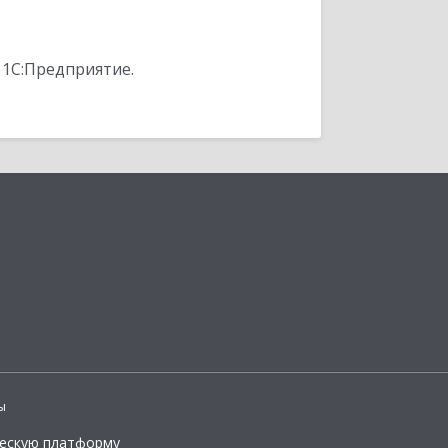
 1С:Предприятие.
ы
ческую платформу