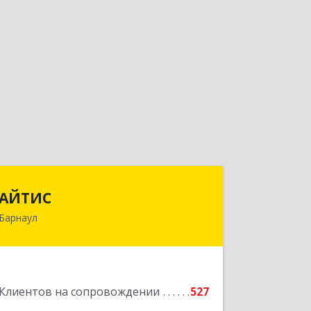
АЙТИС
АЙТИС
Барнаул
656067, Алтайский край, Барнаул г,
Взлетная ул, дом № 65
Подробнее
Клиентов на сопровождении
527