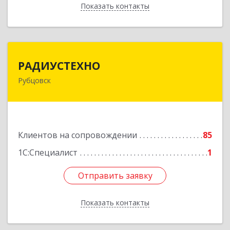
Показать контакты
Назад
РАДИУСТЕХНО
РАДИУСТЕХНО
Рубцовск
658225, Алтайский край, Рубцовск г, Ленина пр-
кт, дом № 206, оф.427
Подробнее
Клиентов на сопровождении
85
1С:Специалист
1
Отправить заявку
Отправить заявку
Показать контакты
Назад