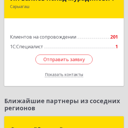
Сарыагаш
160900, Республика Казахстан, Туркестанская
область, Сарыагашский район, г. Сарыагаш, ул.
Исмайлова, дом № 37 В
Подробнее
Клиентов на сопровождении
201
1С:Специалист
1
Отправить заявку
Отправить заявку
Показать контакты
Назад
Ближайшие партнеры из соседних
регионов
Фирма "Сервер"