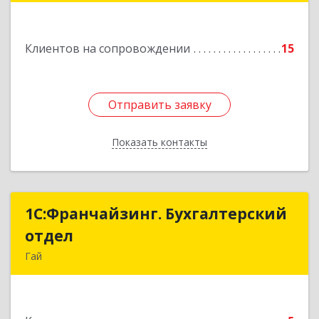
Подробнее
Клиентов на сопровождении
15
Отправить заявку
Отправить заявку
Показать контакты
Назад
1С:Франчайзинг. Бухгалтерский
1С:Франчайзинг. Бухгалтерский
отдел
отдел
Гай
462635, Оренбургская обл, Гай г, Победы пр-кт,
дом № 1, кв.12