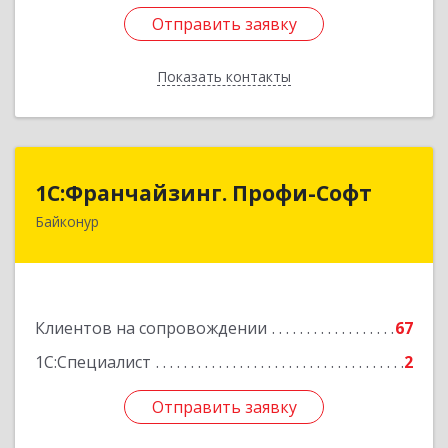
Отправить заявку
Отправить заявку
Показать контакты
Назад
1С:Франчайзинг. Профи-Софт
1С:Франчайзинг. Профи-Софт
Байконур
468320, Байконур г, Ленина ул, дом № 10,
кв.1+2+3
Подробнее
Клиентов на сопровождении
67
1С:Специалист
2
Отправить заявку
Отправить заявку