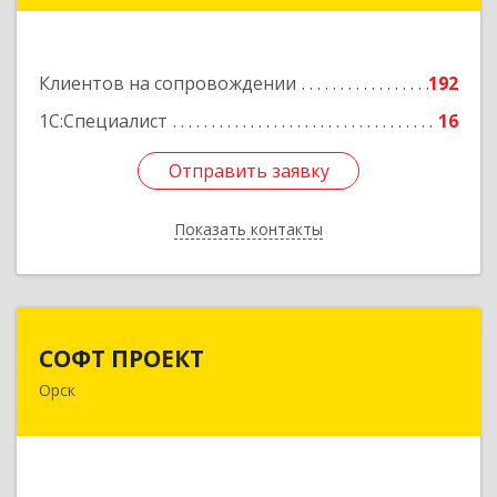
2
Подробнее
Клиентов на сопровождении
192
1С:Специалист
16
Отправить заявку
Отправить заявку
Показать контакты
Назад
СОФТ ПРОЕКТ
СОФТ ПРОЕКТ
Орск
462430, Оренбургская обл, Орск г,
Добровольского ул, дом № 23, кв.11
Подробнее