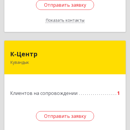
Отправить заявку
Отправить заявку
Показать контакты
Назад
К-Центр
К-Центр
Кувандык
462243, Оренбургская обл, Кувандыкский р-н,
Кувандык г, Ленина ул, дом № 20
Подробнее
Клиентов на сопровождении
1
Отправить заявку
Отправить заявку