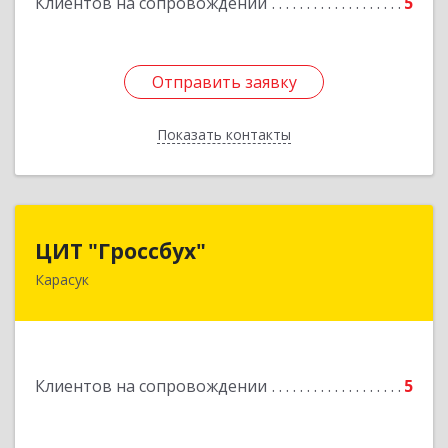
Клиентов на сопровождении
5
Подробнее
Отправить заявку
Отправить заявку
Показать контакты
Назад
ЦИТ "Гроссбух"
ЦИТ "Гроссбух"
Карасук
632861, Новосибирская обл, Карасукский р-н,
Карасук г, Сорокина ул, дом № 9, оф.3
Подробнее
Клиентов на сопровождении
5