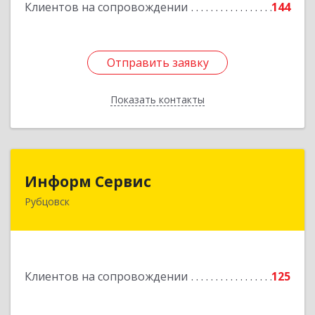
Клиентов на сопровождении
144
Отправить заявку
Отправить заявку
Показать контакты
Назад
Информ Сервис
Информ Сервис
Рубцовск
658204, Алтайский край, Рубцовск г, Алтайская
ул, дом № 7
Подробнее
Клиентов на сопровождении
125