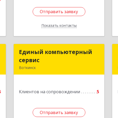
Отправить заявку
Отправить заявку
Показать контакты
Назад
м
Единый компьютерный
Единый компьютерный
ч
сервис
сервис
Воткинск
,
Подробнее
№
"
4
Клиентов на сопровождении
5
е
Отправить заявку
Отправить заявку