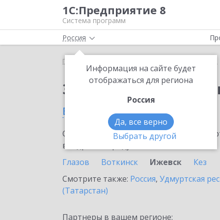
1С:Предприятие 8
Система программ
Россия
Пр
Главная
Сервисы ИТС
1С:Изменение сведений
Информация на сайте будет
отображаться для региона
Заказать 1С:Изменен
Россия
в Ижевске
Да, все верно
Ознакомьтесь с информационными карт
Выбрать другой
внедрение продукта.
Глазов
Воткинск
Ижевск
Кез
Смотрите также:
Россия
,
Удмуртская ре
(Татарстан)
Партнеры в вашем регионе: