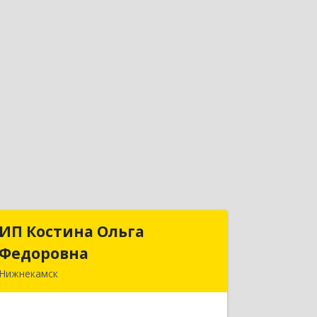
ИП Костина Ольга
ИП Костина Ольга
Федоровна
Федоровна
Нижнекамск
Подробнее