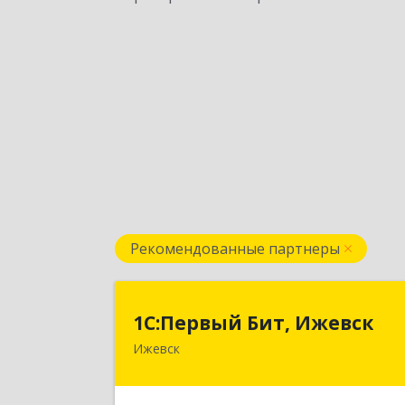
Рекомендованные партнеры
1С:Первый Бит, Ижевс
1С:Первый Бит, Ижевск
Ижевск
426008, Удмуртская Респ, Ижевск г
Коммунаров ул, дом № 23