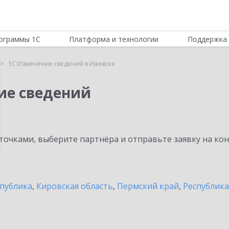
ограммы 1С
Платформа и технологии
Поддержка 
1С:Изменение сведений в Ижевске
ие сведений
очками, выберите партнёра и отправьте заявку на ко
спублика
,
Кировская область
,
Пермский край
,
Республик