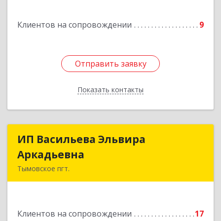
Подробнее
Клиентов на сопровождении
9
Отправить заявку
Отправить заявку
Показать контакты
Назад
ИП Васильева Эльвира
ИП Васильева Эльвира
Аркадьевна
Аркадьевна
Тымовское пгт.
694400, Сахалинская обл, Тымовский р-н,
Тымовское пгт, Красноармейская ул, дом № 34,
кв.9
Клиентов на сопровождении
17