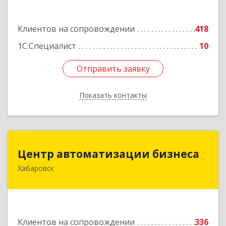
Подробнее
Клиентов на сопровождении
418
1С:Специалист
10
Отправить заявку
Отправить заявку
Показать контакты
Назад
Центр автоматизации бизнеса
Центр автоматизации бизнеса
Хабаровск
680030, Хабаровский край, Хабаровск г, Ленина
ул, дом № 4, оф.802
Подробнее
Клиентов на сопровождении
336