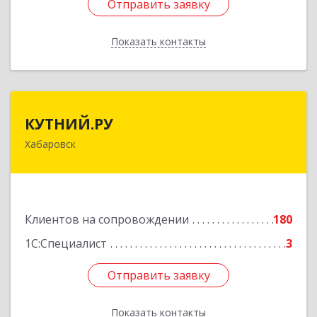
Отправить заявку
Отправить заявку
Показать контакты
Назад
КУТНИЙ.РУ
КУТНИЙ.РУ
Хабаровск
680007, Хабаровский край, Хабаровск г,
Шевчука ул, дом № 42, оф.505
Подробнее
Клиентов на сопровождении
180
1С:Специалист
3
Отправить заявку
Отправить заявку
Показать контакты
Назад