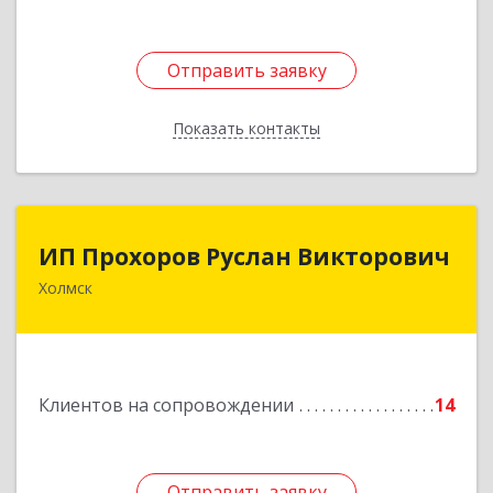
Подробнее
Отправить заявку
Отправить заявку
Показать контакты
Назад
ИП Прохоров Руслан Викторович
ИП Прохоров Руслан Викторович
Холмск
694620, Сахалинская обл, Холмский р-н, Холмск
г, Александра Матросова ул, дом № 6Б, кв.32
Подробнее
Клиентов на сопровождении
14
Отправить заявку
Отправить заявку