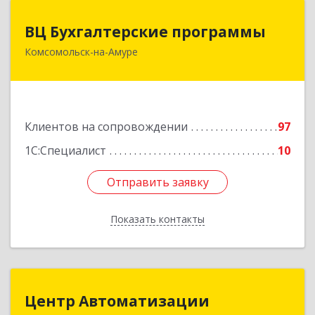
ВЦ Бухгалтерские программы
ВЦ Бухгалтерские программы
Комсомольск-на-Амуре
681000, Хабаровский край, Комсомольск-на-
Амуре г, Сидоренко ул, дом № 1А
Подробнее
Клиентов на сопровождении
97
1С:Специалист
10
Отправить заявку
Отправить заявку
Показать контакты
Назад
Центр Автоматизации
Центр Автоматизации