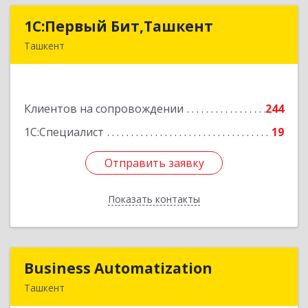
1C:Первый Бит,Ташкент
1C:Первый Бит,Ташкент
Ташкент
г. Ташкент, Мирабадский район, ул. Афросиаб,
4Б, ком 205А
Клиентов на сопровождении
244
Подробнее
1С:Специалист
19
Отправить заявку
Отправить заявку
Показать контакты
Назад
Business Automatization
Business Automatization
Ташкент
Узбекистан, г. Ташкент, Мирабадский район,