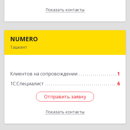
Показать контакты
Назад
NUMERO
NUMERO
Ташкент
УЗБЕКИСТАН , г. Ташкент, Хамзинский район,
58 в/г, д. 70/2, кв. 1
Клиентов на сопровождении
1
Подробнее
1С:Специалист
6
Отправить заявку
Отправить заявку
Показать контакты
Назад