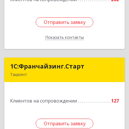
Отправить заявку
Отправить заявку
Показать контакты
Назад
1С:Франчайзинг.Старт
1С:Франчайзинг.Старт
Ташкент
Узбекистан, г.Ташкент, Шахантахурский район,
массив Хадра д.17А
Клиентов на сопровождении
127
Подробнее
Отправить заявку
Отправить заявку