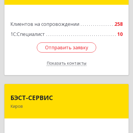
ул, дом № 36
Подробнее
Клиентов на сопровождении
258
1С:Специалист
10
Отправить заявку
Отправить заявку
Показать контакты
Назад
БЭСТ-СЕРВИС
БЭСТ-СЕРВИС
Киров
610045, Кировская обл, Киров г, Дмитрия
Козулева ул, дом № 2, корпус 1
Подробнее