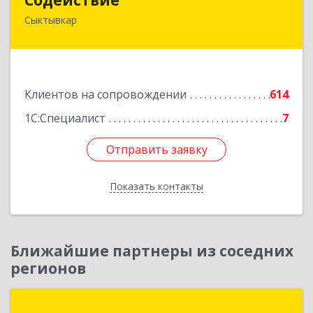
Сыктывкар
167004, Коми Респ, Сыктывкар г, Первомайская
ул, дом № 149
Подробнее
Клиентов на сопровождении
614
1С:Специалист
7
Отправить заявку
Отправить заявку
Показать контакты
Назад
Ближайшие партнеры из соседних
регионов
Группа компаний "ДОК"