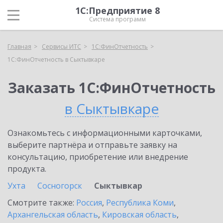
1С:Предприятие 8
Система программ
Главная
Сервисы ИТС
1С:ФинОтчетность
1С:ФинОтчетность в Сыктывкаре
Заказать 1С:ФинОтчетность
в Сыктывкаре
Ознакомьтесь с информационными карточками,
выберите партнёра и отправьте заявку на
консультацию, приобретение или внедрение
продукта.
Ухта
Сосногорск
Сыктывкар
Смотрите также:
Россия
,
Республика Коми
,
Архангельская область
,
Кировская область
,