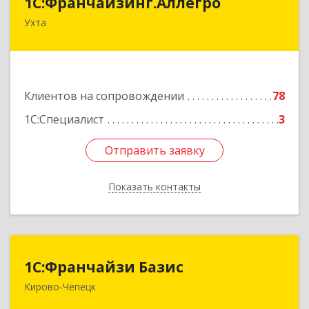
1С:Франчайзинг.Аллегро
Ухта
169304, Коми Респ, Ухта г, Чернова ул, дом №
33, кв.49
Подробнее
Клиентов на сопровождении
78
1С:Специалист
3
Отправить заявку
Отправить заявку
Показать контакты
Назад
1С:Франчайзи Базис
1С:Франчайзи Базис
Кирово-Чепецк
613044, Кировская обл, город Кирово-Чепецк
г.о., Кирово-Чепецк г, Школьная ул, дом № 2,