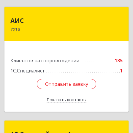
АИС
АИС
Ухта
169310, Коми Респ, Ухта г, Первомайская ул.,
дом № 35А
Подробнее
Клиентов на сопровождении
135
1С:Специалист
1
Отправить заявку
Отправить заявку
Показать контакты
Назад
1С:Франчайзинг.Аллегро