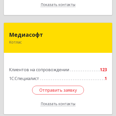
Показать контакты
Назад
Медиасофт
Медиасофт
Котлас
165300, Архангельская обл, Котлас г,
Маяковского ул, дом № 5
Подробнее
Клиентов на сопровождении
123
1С:Специалист
1
Отправить заявку
Отправить заявку
Показать контакты
Назад