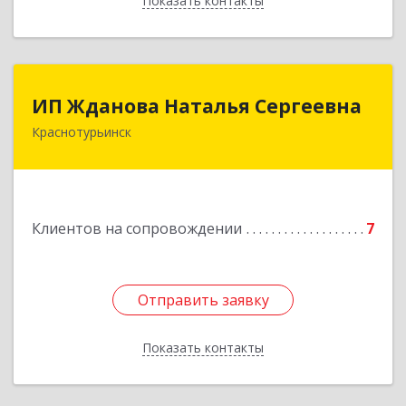
Показать контакты
Назад
ИП Жданова Наталья Сергеевна
ИП Жданова Наталья Сергеевна
Краснотурьинск
Подробнее
Клиентов на сопровождении
7
Отправить заявку
Отправить заявку
Показать контакты
Назад