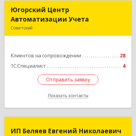
Югорский Центр
Югорский Центр
Автоматизации Учета
Автоматизации Учета
Советский
628242, Ханты-Мансийский Автономный округ
- Югра АО, Советский р-н, Советский г, Ленина
ул, дом № 18, оф.9
Клиентов на сопровождении
28
Подробнее
1С:Специалист
4
Отправить заявку
Отправить заявку
Показать контакты
Назад
ИП Беляев Евгений Николаевич
ИП Беляев Евгений Николаевич