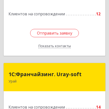
Подробнее
Клиентов на сопровождении
12
Отправить заявку
Отправить заявку
Показать контакты
Назад
1С:Франчайзинг. Uray-soft
1С:Франчайзинг. Uray-soft
Урай
628284, Ханты-Мансийский Автономный округ
- Югра АО, Урай г, 2-й мкр, дом № 89а, кв.2
Подробнее
Клиентов на сопровождении
14