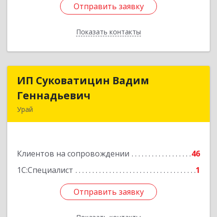
Отправить заявку
Отправить заявку
Показать контакты
Назад
ИП Суковатицин Вадим
ИП Суковатицин Вадим
Геннадьевич
Геннадьевич
Урай
628285, Ханты-Мансийский Автономный округ
- Югра АО, Урай г, микрорайон 2, дом № 50,
оф.21
Клиентов на сопровождении
46
Подробнее
1С:Специалист
1
Отправить заявку
Отправить заявку