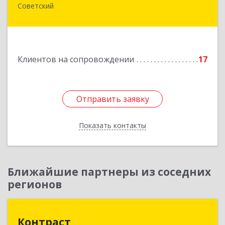
Советский
628240, Ханты-Мансийский Автономный округ
- Югра АО, Советский р-н, Советский г,
Калинина ул, дом № 35А
Подробнее
Клиентов на сопровождении
17
Отправить заявку
Отправить заявку
Показать контакты
Назад
Ближайшие партнеры из соседних
регионов
Контраст
Контраст