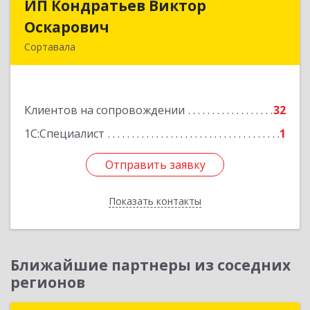
ИП Кондратьев Виктор
ИП Кондратьев Виктор
Оскарович
Оскарович
Сортавала
186790, Карелия Респ, Сортавала г, Кирова ул,
дом № 6, кв.9
Клиентов на сопровождении
32
Подробнее
1С:Специалист
1
Отправить заявку
Отправить заявку
Показать контакты
Назад
Ближайшие партнеры из соседних
регионов