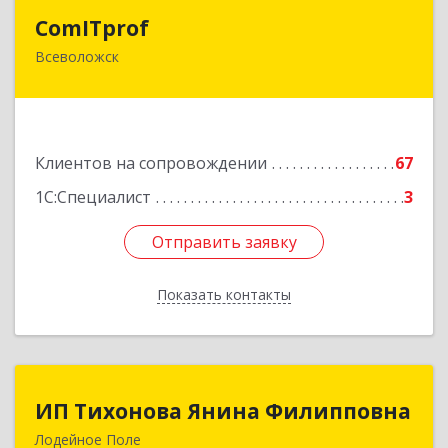
ComITprof
ComITprof
Всеволожск
188643, Ленинградская обл, Всеволожский р-н,
Всеволожск г, Невская ул, дом № 6, кв.18
Подробнее
Клиентов на сопровождении
67
1С:Специалист
3
Отправить заявку
Отправить заявку
Показать контакты
Назад
ИП Тихонова Янина Филипповна
ИП Тихонова Янина Филипповна
Лодейное Поле
187700, Ленинградская обл, Лодейнопольский