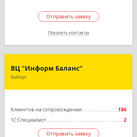
Отправить заявку
Отправить заявку
Показать контакты
Назад
ВЦ "Информ Баланс"
ВЦ "Информ Баланс"
Выборг
188800, Ленинградская обл, Выборгский р-н,
Выборг г, Каменный пер, дом № 2а
Подробнее
Клиентов на сопровождении
186
1С:Специалист
2
Отправить заявку
Отправить заявку