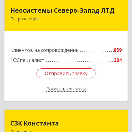
Неосистемы Северо-Запад ЛТД
Неосистемы Северо-Запад ЛТД
Петрозаводск
185001, Карелия Респ, Петрозаводск г,
Первомайский (Первомайский р-н) пр-кт, дом
№ 54, пом.27
Подробнее
Клиентов на сопровождении
859
1С:Специалист
204
Отправить заявку
Отправить заявку
Показать контакты
Назад
СЗК Константа
СЗК Константа
Приозерск