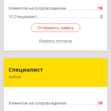
Подробнее
Клиентов на сопровождении
18
1С:Специалист
2
Отправить заявку
Отправить заявку
Показать контакты
Назад
Специалист
Специалист
Выборг
188800, Ленинградская обл, Выборгский р-н,
Выборг г, Советская ул, дом № 5, оф.8
Подробнее
Клиентов на сопровождении
10