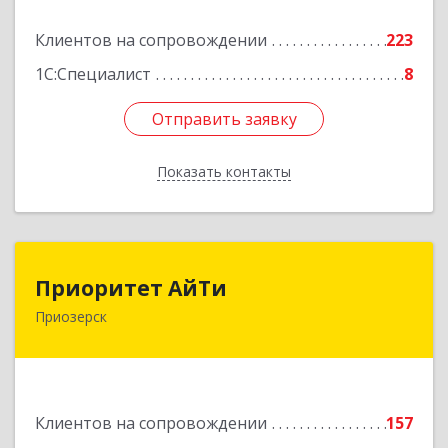
Подробнее
Клиентов на сопровождении
223
1С:Специалист
8
Отправить заявку
Отправить заявку
Показать контакты
Назад
Приоритет АйТи
Приоритет АйТи
Приозерск
188760, Ленинградская обл, Приозерский р-н,
Приозерск г, Калинина ул, дом № 39, этаж 2,
ком. 31
Подробнее
Клиентов на сопровождении
157