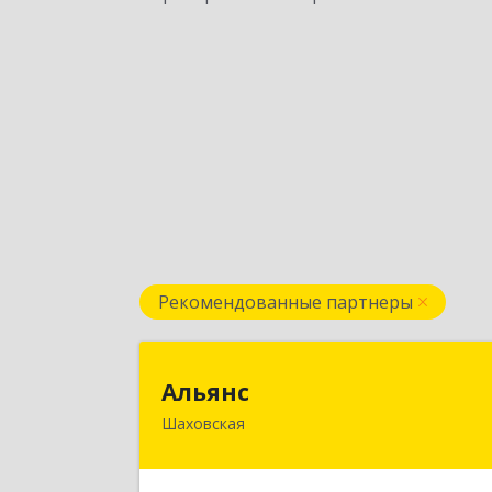
Рекомендованные партнеры
Альян
Альянс
Шаховская
143700, Московская обл, Шаховско
р-н, рп.Шаховская, ул.1-я Советская
дом № 4