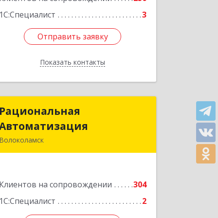
1С:Специалист
3
Отправить заявку
Отправить заявку
Показать контакты
Назад
Рациональная
Рациональная
Автоматизация
Автоматизация
Волоколамск
143600, Московская обл,
Волоколамский р-н, Волоколамск г,
Октябрьская пл, дом № 10, оф.12
Клиентов на сопровождении
304
Подробнее
1С:Специалист
2