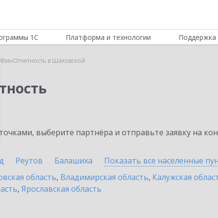
ограммы 1С
Платформа и технологии
Поддержка 
:ФинОтчетность в Шаховской
тность
очками, выберите партнёра и отправьте заявку на ко
д
Реутов
Балашиха
Показать все населенные
пу
овская область
,
Владимирская область
,
Калужская облас
ласть
,
Ярославская область