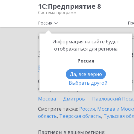
1С:Предприятие 8
Система программ
Россия
Пр
Главная
Сервисы ИТС
1С:ФинОтчетность
1С
Информация на сайте будет
отображаться для региона
Заказать 1С:ФинОтче
Россия
в Шаховской
Да, все верно
Ознакомьтесь с информационными карт
Выбрать другой
внедрение продукта.
Москва
Дмитров
Павловский Поса
Смотрите также:
Россия
,
Москва и Моск
область
,
Тверская область
,
Тульская об
Партнеры в вашем регионе: