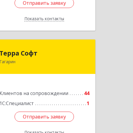
Отправить заявку
Отправить заявку
Показать контакты
Назад
Терра Софт
Терра Софт
Гагарин
215010, Смоленская обл, Гагарин г,
Ленина ул, дом № 12
Подробнее
Клиентов на сопровождении
44
1С:Специалист
1
Отправить заявку
Отправить заявку
Показать контакты
Назад