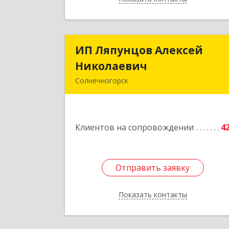
ИП Ляпунцов Алексей
ИП Ляпунцов Алексе
Николаевич
Николаеви
Солнечногорск
Подробне
Клиентов на сопровождении
4
Отправить заявку
Отправить заявку
Показать контакты
Назад