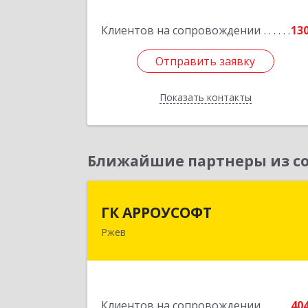
Подробне
Клиентов на сопровождении
13
Отправить заявку
Отправить заявку
Показать контакты
Назад
Ближайшие партнеры из со
ГК АРРОУСОФ
ГК АРРОУСОФТ
Ржев
172381, Тверская обл, м.о. Ржевский
Ржев г, Большая Спасская ул, дом 
15, кв.2
Подробне
Клиентов на сопровождении
40