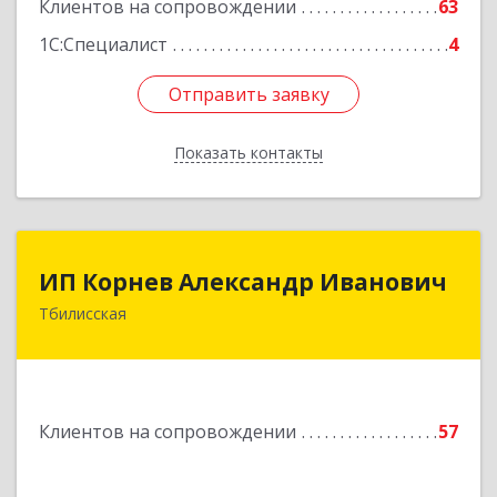
Клиентов на сопровождении
63
Подробнее
1С:Специалист
4
Отправить заявку
Отправить заявку
Показать контакты
Назад
ИП Корнев Александр Иванович
ИП Корнев Александр Иванович
Тбилисская
352360, Краснодарский край, Тбилисский р-н,
Тбилисская ст-ца, Первомайская ул, дом № 19/1
Подробнее
Клиентов на сопровождении
57