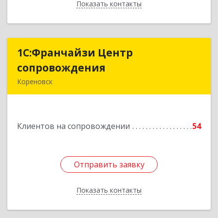
Показать контакты
Назад
1С:Франчайзи Центр
1С:Франчайзи Центр
сопровождения
сопровождения
Кореновск
Подробнее
Клиентов на сопровождении
54
Отправить заявку
Отправить заявку
Показать контакты
Назад