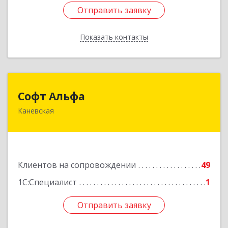
Отправить заявку
Отправить заявку
Показать контакты
Назад
Софт Альфа
Софт Альфа
Каневская
353730, Краснодарский край, Каневской р-н,
Каневская ст-ца, Нестеренко ул, дом № 81
Подробнее
Клиентов на сопровождении
49
1С:Специалист
1
Отправить заявку
Отправить заявку