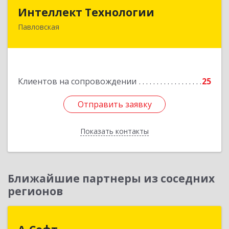
Интеллект Технологии
Интеллект Технологии
Павловская
352040, Краснодарский край, Павловский р-н,
Павловская ст-ца, Октябрьская ул, дом № 214
Подробнее
Клиентов на сопровождении
25
Отправить заявку
Отправить заявку
Показать контакты
Назад
Ближайшие партнеры из соседних
регионов
А-Софт