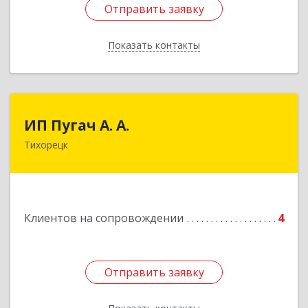
Отправить заявку
Отправить заявку
Показать контакты
Назад
ИП Пугач А. А.
ИП Пугач А. А.
Тихорецк
352114, Краснодарский край, Тихорецкий р-н,
Еремизино-Борисовская ст, Школьная ул, дом
№ 97
Подробнее
Клиентов на сопровождении
4
Отправить заявку
Отправить заявку