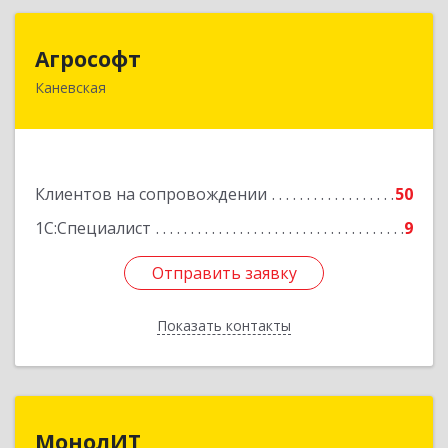
Агрософт
Агрософт
Каневская
353730, Краснодарский край, Каневская ст-ца,
Гагарина ул, дом № 13
Подробнее
Клиентов на сопровождении
50
1С:Специалист
9
Отправить заявку
Отправить заявку
Показать контакты
Назад
МонолИТ
МонолИТ