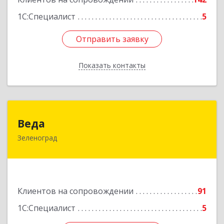
1С:Специалист
5
Отправить заявку
Отправить заявку
Показать контакты
Назад
Веда
Веда
Зеленоград
124683, Москва г, Зеленоград г, корпус 1504,
н.п.II
Подробнее
Клиентов на сопровождении
91
1С:Специалист
5