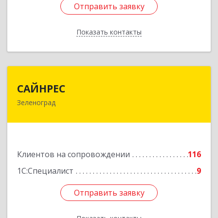
Отправить заявку
Отправить заявку
Показать контакты
Назад
САЙНРЕС
САЙНРЕС
Зеленоград
124365, Москва г, Зеленоград г, корпус 2307А,
кв.37
Подробнее
Клиентов на сопровождении
116
1С:Специалист
9
Отправить заявку
Отправить заявку