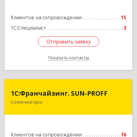
3, кв.120
Подробнее
Клиентов на сопровождении
15
1С:Специалист
3
Отправить заявку
Отправить заявку
Показать контакты
Назад
1С:Франчайзинг. SUN-PROFF
1С:Франчайзинг. SUN-PROFF
Солнечногорск
141503, Московская обл, Солнечногорский р-н,
Солнечногорск г, Тамойкина ул, дом № 2, оф.26
Подробнее
Клиентов на сопровождении
16