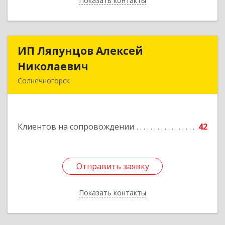
Показать контакты
Назад
ИП Ляпунцов Алексей
ИП Ляпунцов Алексей
Николаевич
Николаевич
Солнечногорск
Подробнее
Клиентов на сопровождении
42
Отправить заявку
Отправить заявку
Показать контакты
Назад