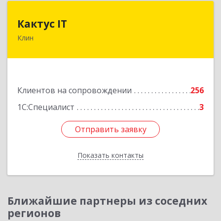
Кактус IT
Кактус IT
Клин
141607, Московская обл, г.о.Клин, Клин г,
Дзержинского ул, дом № 22, пом.1А
Подробнее
Клиентов на сопровождении
256
1С:Специалист
3
Отправить заявку
Отправить заявку
Показать контакты
Назад
Ближайшие партнеры из соседних
регионов