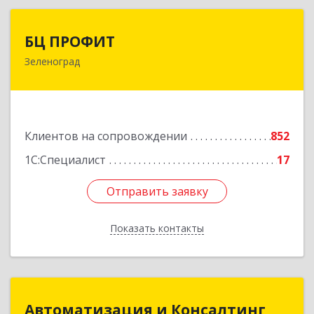
БЦ ПРОФИТ
БЦ ПРОФИТ
Зеленоград
124482, Москва г, Зеленоград г, корпус 340,
этаж 1, пом.Х, ком.1-5
Подробнее
Клиентов на сопровождении
852
1С:Специалист
17
Отправить заявку
Отправить заявку
Показать контакты
Назад
Автоматизация и Консалтинг
Автоматизация и Консалтинг