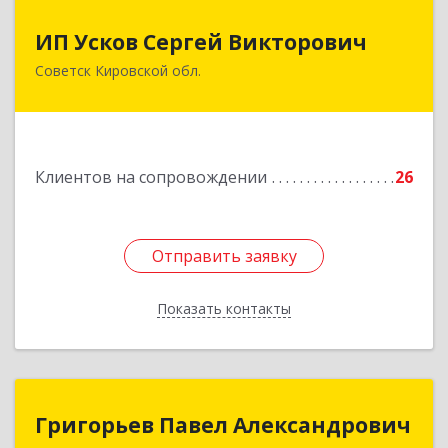
ИП Усков Сергей Викторович
ИП Усков Сергей Викторович
Советск Кировской обл.
613340, Кировская обл, Советск г, Дружбы ул,
дом № 29
Подробнее
Клиентов на сопровождении
26
Отправить заявку
Отправить заявку
Показать контакты
Назад
Григорьев Павел Александрович
Григорьев Павел Александрович