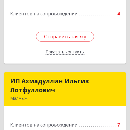
Клиентов на сопровождении
4
Отправить заявку
Отправить заявку
Показать контакты
Назад
ИП Ахмадуллин Ильгиз
ИП Ахмадуллин Ильгиз
Лотфуллович
Лотфуллович
Малмыж
612920, Кировская обл, г.Малмыж, ул.Ленина, 27
оф.1
Клиентов на сопровождении
7
Подробнее