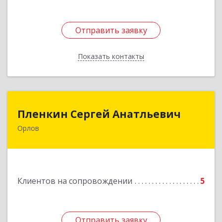
Отправить заявку
Отправить заявку
Показать контакты
Назад
Пленкин Сергей Анатльевич
Пленкин Сергей Анатльевич
Орлов
612 270, 612270, Кировская обл, , Орлов г,
Ленина ул, дом. 128
Подробнее
Клиентов на сопровождении
5
Отправить заявку
Отправить заявку