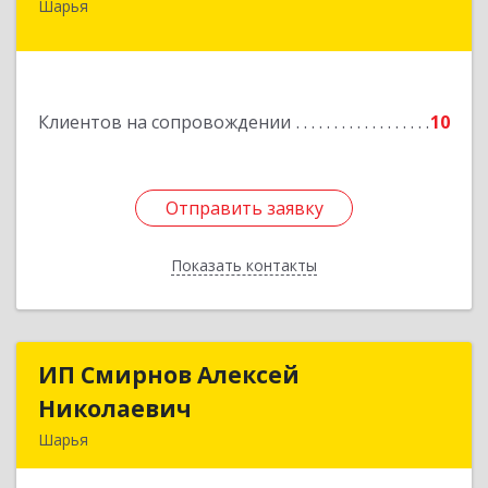
Шарья
157505, Костромская область, город Шарья,
улица Краснухина, дом 6.
Подробнее
Клиентов на сопровождении
10
Отправить заявку
Отправить заявку
Показать контакты
Назад
ИП Смирнов Алексей
ИП Смирнов Алексей
Николаевич
Николаевич
Шарья
Подробнее