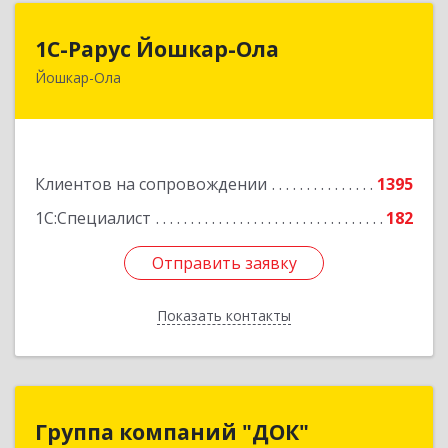
1С-Рарус Йошкар-Ола
1С-Рарус Йошкар-Ола
Йошкар-Ола
424004, Марий Эл Респ, Йошкар-Ола г, Волкова
ул, дом № 68
Подробнее
Клиентов на сопровождении
1395
1С:Специалист
182
Отправить заявку
Отправить заявку
Показать контакты
Назад
Группа компаний "ДОК"
Группа компаний "ДОК"