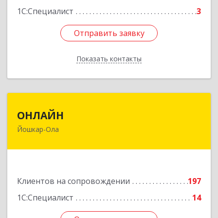
1С:Специалист
3
Отправить заявку
Отправить заявку
Показать контакты
Назад
ОНЛАЙН
ОНЛАЙН
Йошкар-Ола
424000, Марий Эл Респ, Йошкар-Ола г,
Комсомольская ул, дом № 132, пом.III
Подробнее
Клиентов на сопровождении
197
1С:Специалист
14