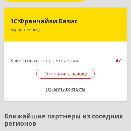
1С:Франчайзи Базис
1С:Франчайзи Базис
Кирово-Чепецк
613044, Кировская обл, город Кирово-Чепецк
г.о., Кирово-Чепецк г, Школьная ул, дом № 2,
оф.323
Подробнее
Клиентов на сопровождении
47
Отправить заявку
Отправить заявку
Показать контакты
Назад
Ближайшие партнеры из соседних
регионов