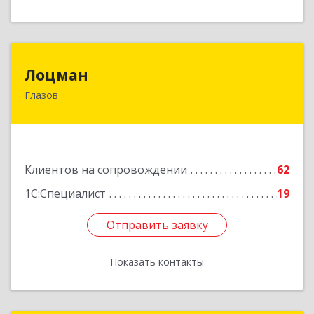
Лоцман
Лоцман
Глазов
427620, Удмуртская Респ, Глазов г, Сибирская
ул, дом № 20
Подробнее
Клиентов на сопровождении
62
1С:Специалист
19
Отправить заявку
Отправить заявку
Показать контакты
Назад