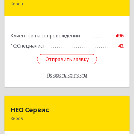
Киров
610017, Кировская обл, Киров г, Горького ул,
дом № 17
Подробнее
Клиентов на сопровождении
496
1С:Специалист
42
Отправить заявку
Отправить заявку
Показать контакты
Назад
НЕО Сервис
НЕО Сервис
Киров
610045, Кировская обл, Киров г, Ульяновская
ул, дом № 36