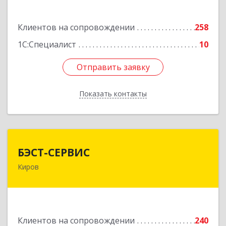
Подробнее
Клиентов на сопровождении
258
1С:Специалист
10
Отправить заявку
Отправить заявку
Показать контакты
Назад
БЭСТ-СЕРВИС
БЭСТ-СЕРВИС
Киров
610045, Кировская обл, Киров г, Дмитрия
Козулева ул, дом № 2, корпус 1
Подробнее
Клиентов на сопровождении
240